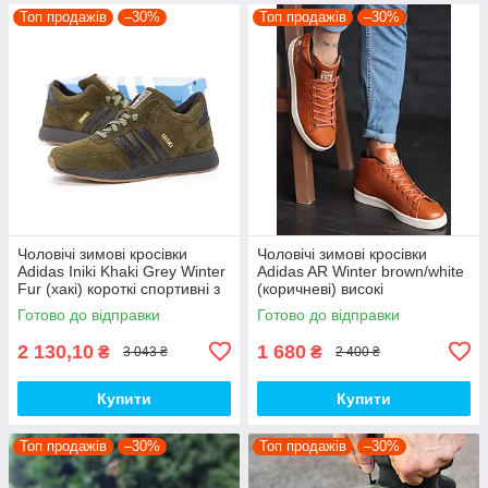
Топ продажів
–30%
Топ продажів
–30%
Чоловічі зимові кросівки
Чоловічі зимові кросівки
Adidas Iniki Khaki Grey Winter
Adidas AR Winter brown/white
Fur (хакі) короткі спортивні з
(коричневі) високі
хутром Y14495 топ
термоекошкіра art2081 топ
Готово до відправки
Готово до відправки
2 130,10
1 680
₴
₴
3 043 ₴
2 400 ₴
Купити
Купити
Топ продажів
–30%
Топ продажів
–30%