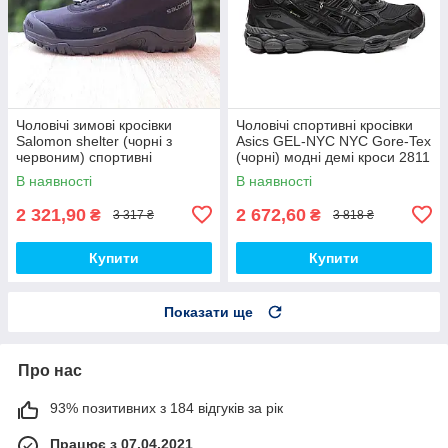
Чоловічі зимові кросівки
Чоловічі спортивні кросівки
Salomon shelter (чорні з
Asics GEL-NYC NYC Gore-Tex
червоним) спортивні
(чорні) модні демі кроси 2811
повсякденні кроси 4095
Асикс топ
В наявності
В наявності
Саломон топ
2 321,90
2 672,60
₴
₴
3 317 ₴
3 818 ₴
Купити
Купити
Показати ще
Про нас
93% позитивних з 184 відгуків за рік
Працює з 07.04.2021