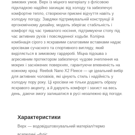
зимових умов. Верх із міцного матеріалу з флісовою
підкладкою надійно захищає від холоду та забезпечує
комфортне тепло, створюючи приємні відчуття навіть у
холодну погоду. Завдяки підтримувальній конструкції й
ергономічному дизайну, модель зберігає стабільність і
комфорт під час тривалого носіння, підтримуючи стопу під
час активних рухів і повсякденної ходьби. Колірна
комбінація сірого з яскравими салатовими вставками надає
кросівкам сучасного та спортивного вигляду, який
виділяється в зимовому гардеробі. Міцна підошва з
агресивним протектором забезпечує чудове зчеплення на
мокрих і засніжених поверхнях, гарантуючи впевненість на
кожному кроці. Reebok Nano X2 Fleece — це ідеальний вибір
для активних чоловіків, які цінують стиль і надійність у
холодну пору року. Ці кросівки не тільки додають образу
яскравого акценту, а й дарують комфорт і захист на весь
день, даючи змогу залишатися в русі незалежно від погоди.
Характеристики
Верх — водовідштовхувальний матеріал/термо
всередині –фліс