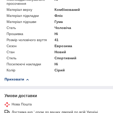
просочення
Матеріал верху
Комбінований
Матеріал підкладки
Фліс
Матеріал підошви
Гума
Стать
Чоловіча
Прошивка
Ні
Розмір чоловічого взуття
41
Сезон
Еврозима
Стан
Новий
Стиль
Спортивний
Посилюючі накладки
Ні
Колір
Сірий
Приховати
Умови доставки
Нова Пошта
Доставка кур ' єром до ваших дверей по всій Україні