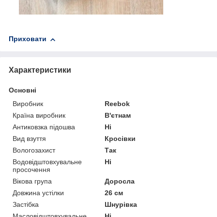
Приховати
Характеристики
Основні
Виробник
Reebok
Країна виробник
В'єтнам
Антиковзка підошва
Ні
Вид взуття
Кросівки
Вологозахист
Так
Водовідштовхувальне
Ні
просочення
Вікова група
Доросла
Довжина устілки
26 см
Застібка
Шнурівка
Масловідштовхувальне
Ні