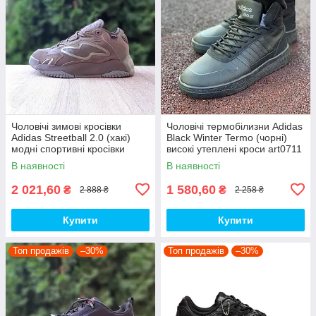
Чоловічі зимові кросівки
Чоловічі термобілизни Adidas
Adidas Streetball 2.0 (хакі)
Black Winter Termo (чорні)
модні спортивні кросівки
високі утеплені кроси art0711
4093 Адідас топ
топ
В наявності
В наявності
2 021,60
1 580,60
₴
₴
2 888 ₴
2 258 ₴
Купити
Купити
Топ продажів
–30%
Топ продажів
–30%