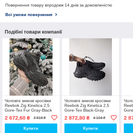
Повернення товару впродовж 14 днів за домовленістю
Всі умови повернення
Подібні товари компанії
Чоловічі зимові кросівки
Чоловічі зимові кросівки
Чоло
Reebok Zig Kinetica 2,5
Reebok Zig Kinetica 2,5
Reeb
Gore-Tex Fur Gray-Black
Gore-Tex Black-Gray
Gore
(сіро-чорні) повсякденні
(чорно-сірі) повсякденні
із с
2 672,60
2 872,80
2 8
₴
₴
3 818 ₴
4 104 ₴
R067 Рибок топ
R062 Рибок топ
крос
Купити
Купити