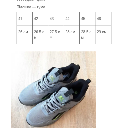
Підошва — гума
41
42
43
44
45
46
26 см
26.5 с
27.5 с
28 см
28.5 с
29 см
м
м
м