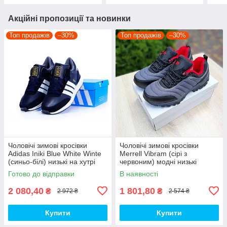
Акційні пропозиції та новинки
Топ продажів
–30%
Топ продажів
–30%
Чоловічі зимові кросівки
Чоловічі зимові кросівки
Adidas Iniki Blue White Winte
Merrell Vibram (сірі з
(синьо-білі) низькі на хутрі
червоним) модні низькі
осінь-зима Y14498 топ
кросівки 3912 Мерелл топ
Готово до відправки
В наявності
2 080,40
1 801,80
₴
₴
2 972 ₴
2 574 ₴
Купити
Купити