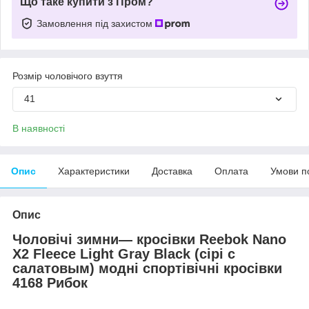
Що таке купити з Пром?
Замовлення під захистом
Розмір чоловічого взуття
41
В наявності
Опис
Характеристики
Доставка
Оплата
Умови п
Опис
Чоловічі
зимни
— кросівки
Reebok
Nano
X
2
Fleece
Light
Gray
Black
(сірі
с
салатовым
) модні
спорті
вічні кросівки
4168
Рибок