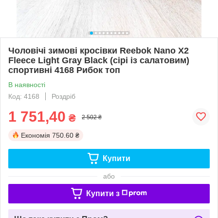
Чоловічі зимові кросівки Reebok Nano X2
Fleece Light Gray Black (сірі із салатовим)
спортивні 4168 Рибок топ
В наявності
Код: 4168
Роздріб
1 751,40
₴
2 502 ₴
Економія
750.60 ₴
Купити
або
Купити з