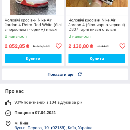
Чоловічі кросівки Nike Air
Чоловічі кросівки Nike Air
Jordan 4 Retro Red White (білі
Jordan 4 (біло-чорно-червоні)
з червоним і чорним) низькі
D307 гарні низькі стильні
демі кроси PD7361 топ
кроси топ
В наявності
В наявності
2 852,85
2 130,80
₴
₴
4 075,50 ₴
3 044 ₴
Купити
Купити
Показати ще
Про нас
93% позитивних з 184 відгуків за рік
Працює з 07.04.2021
м. Київ
бульв. Перова, 10. (02139), Київ, Україна