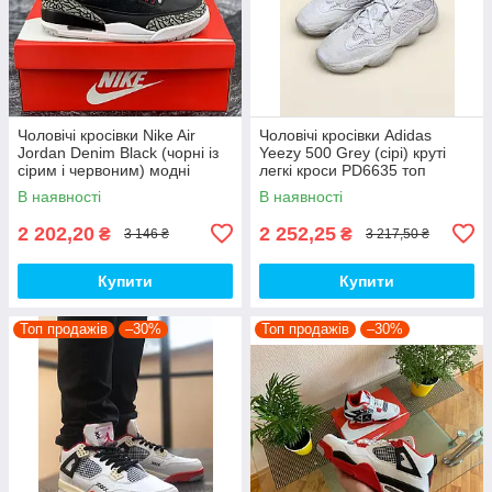
Чоловічі кросівки Nike Air
Чоловічі кросівки Adidas
Jordan Denim Black (чорні із
Yeezy 500 Grey (сірі) круті
сірим і червоним) модні
легкі кроси PD6635 топ
демісезонні кроси PD7043
В наявності
В наявності
топ
2 202,20
2 252,25
₴
₴
3 146 ₴
3 217,50 ₴
Купити
Купити
Топ продажів
–30%
Топ продажів
–30%