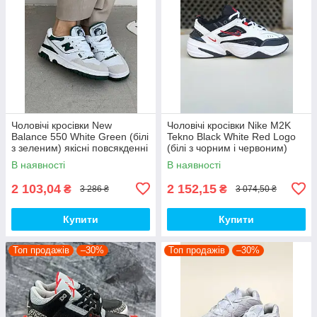
Чоловічі кросівки New
Чоловічі кросівки Nike M2K
Balance 550 White Green (білі
Tekno Black White Red Logo
з зеленим) якісні повсякденні
(білі з чорним і червоним)
кроси NB020 top
спортивні демі кроси PD7430
В наявності
В наявності
топ
2 103,04
2 152,15
₴
₴
3 286 ₴
3 074,50 ₴
Купити
Купити
Топ продажів
–30%
Топ продажів
–30%