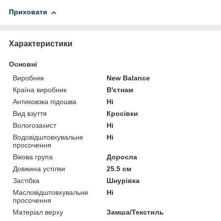
Приховати
Характеристики
Основні
Виробник
New Balance
Країна виробник
В'єтнам
Антиковзка підошва
Ні
Вид взуття
Кросівки
Вологозахист
Ні
Водовідштовхувальне
Ні
просочення
Вікова група
Доросла
Довжина устілки
25.5 см
Застібка
Шнурівка
Масловідштовхувальне
Ні
просочення
Матеріал верху
Замша/Текстиль