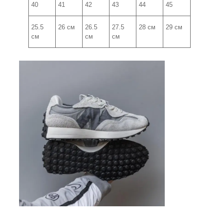
40
41
42
43
44
45
25.5
26 см
26.5
27.5
28 см
29 см
см
см
см