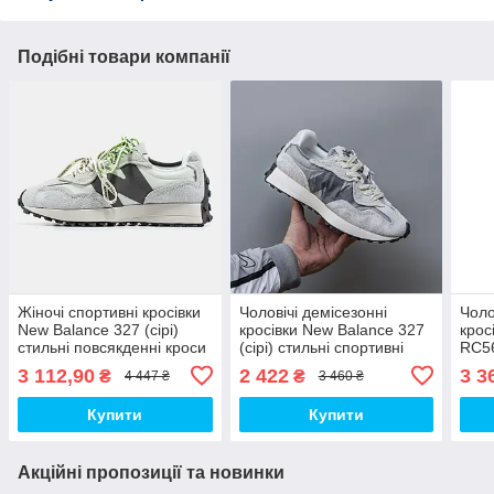
Подібні товари компанії
Жіночі спортивні кросівки
Чоловічі демісезонні
Чоло
New Balance 327 (сірі)
кросівки New Balance 327
крос
стильні повсякденні кроси
(сірі) стильні спортивні
RC56
2555 Нью Беленс топ
кроси 2764 Нью Беленс
(біл
3 112,90
2 422
3 3
₴
₴
4 447 ₴
3 460 ₴
top
крос
топ
Купити
Купити
Акційні пропозиції та новинки