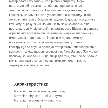
матеріалам і зухвалому колірному контрасту. Верх
виготовлений із замші та нейлону, що забезпечує
довговічність і легкість. Сіро-чорне поєднання надає
кросівкам стильного, але універсального вигляду, який
легко впишеться в будь-який гардероб, додаючи родзинку
кожному образу. Функціональність New Balance 327 не
поступається їх візуальній привабливості. Широка підошва з
агресивним протектором забезпечує надійне зчеплення й
амортизацію, що робить ці кросівки ідеальними для
прогулянок містом та активного відпочинку. Легка
конструкція та зручна посадка створюють неперевершений
комфорт під час щоденного носіння. New Balance 327 у сіро-
чорному забарвленні — це вибір для тих, хто шукає баланс
між класичним стилем і сучасними технологіями, не
жертвуючи ні тим, ні іншим.
Характеристики
Матеріал верху – замша, текстиль;
Матеріал підошви — піна + гума;
Матеріал всередині — текстиль