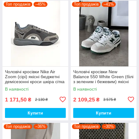
Топ продажів
–45%
Топ продажів
–41%
Чоловічі кросівки Nike Air
Чоловічі кросівки New
Zoom (сірі) якісні бюджетні
Balance 550 White Green (білі
демісезонні кроси шкіра сітка
з зеленим і бежевим) якісні
D426 топ
модні кроси NB020 топ
В наявності
В наявності
1 171,50
2 109,25
₴
₴
2 130 ₴
3 575 ₴
Купити
Купити
Топ продажів
–36%
Топ продажів
–30%