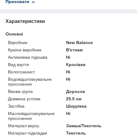
Приховати
Характеристики
Основні
Виробник
New Balance
Країна виробник
В'єтнам
Антиковзка підошва
Ні
Вид взуття
Кросівки
Вологозахист
Ні
Водовідштовхувальне
Ні
просочення
Вікова група
Доросла
Довжина устілки
25.5 см
Застібка
Шнурівка
Масловідштовхувальне
Ні
просочення
Матеріал верху
Замша/Текстиль
Матеріал підкладки
Текстиль