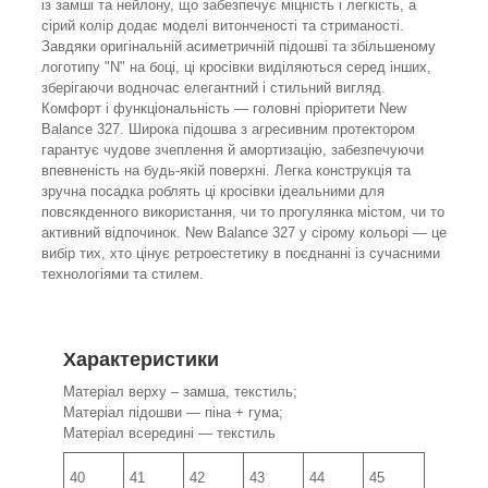
із замші та нейлону, що забезпечує міцність і легкість, а
сірий колір додає моделі витонченості та стриманості.
Завдяки оригінальній асиметричній підошві та збільшеному
логотипу "N" на боці, ці кросівки виділяються серед інших,
зберігаючи водночас елегантний і стильний вигляд.
Комфорт і функціональність — головні пріоритети New
Balance 327. Широка підошва з агресивним протектором
гарантує чудове зчеплення й амортизацію, забезпечуючи
впевненість на будь-якій поверхні. Легка конструкція та
зручна посадка роблять ці кросівки ідеальними для
повсякденного використання, чи то прогулянка містом, чи то
активний відпочинок. New Balance 327 у сірому кольорі — це
вибір тих, хто цінує ретроестетику в поєднанні із сучасними
технологіями та стилем.
Характеристики
Матеріал верху – замша, текстиль;
Матеріал підошви — піна + гума;
Матеріал всередині — текстиль
40
41
42
43
44
45