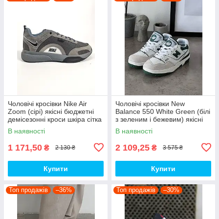
Чоловічі кросівки Nike Air
Чоловічі кросівки New
Zoom (сірі) якісні бюджетні
Balance 550 White Green (білі
демісезонні кроси шкіра сітка
з зеленим і бежевим) якісні
D426 топ
модні кроси NB020 топ
В наявності
В наявності
1 171,50
2 109,25
₴
₴
2 130 ₴
3 575 ₴
Купити
Купити
Топ продажів
–36%
Топ продажів
–30%