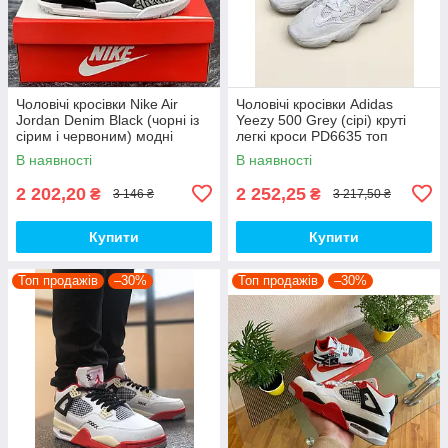
Чоловічі кросівки Nike Air
Чоловічі кросівки Adidas
Jordan Denim Black (чорні із
Yeezy 500 Grey (сірі) круті
сірим і червоним) модні
легкі кроси PD6635 топ
демісезонні кроси PD7043
В наявності
В наявності
топ
2 202,20
2 252,25
₴
₴
3 146 ₴
3 217,50 ₴
Купити
Купити
Топ продажів
–30%
Топ продажів
–30%