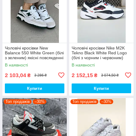
Чоловічі кросівки New
Чоловічі кросівки Nike M2K
Balance 550 White Green (білі
Tekno Black White Red Logo
з зеленим) якісні повсякденні
(білі з чорним і червоним)
кроси NB020 top
спортивні демі кроси PD7430
В наявності
В наявності
топ
2 103,04
2 152,15
₴
₴
3 286 ₴
3 074,50 ₴
Купити
Купити
Топ продажів
–30%
Топ продажів
–30%