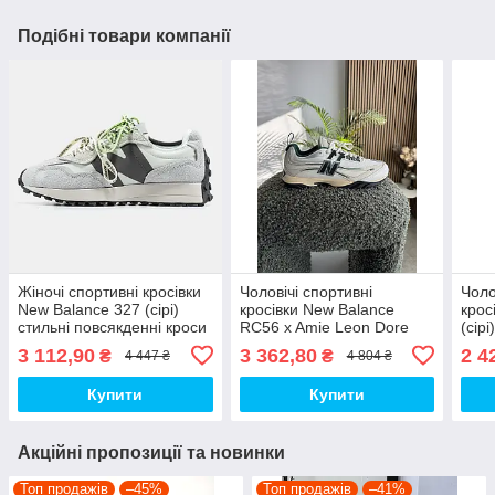
Подібні товари компанії
Жіночі спортивні кросівки
Чоловічі спортивні
Чоло
New Balance 327 (сірі)
кросівки New Balance
крос
стильні повсякденні кроси
RC56 x Amie Leon Dore
(сір
2555 Нью Беленс топ
(білі) шкіряні повсякденні
крос
3 112,90
3 362,80
2 4
₴
₴
4 447 ₴
4 804 ₴
кроси 2897 Нью Беленс
top
топ
Купити
Купити
Акційні пропозиції та новинки
Топ продажів
–45%
Топ продажів
–41%