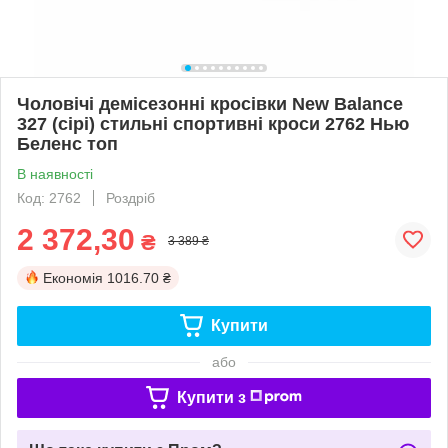
Чоловічі демісезонні кросівки New Balance
327 (сірі) стильні спортивні кроси 2762 Нью
Беленс топ
В наявності
Код: 2762
Роздріб
2 372,30
₴
3 389 ₴
Економія
1016.70 ₴
Купити
або
Купити з