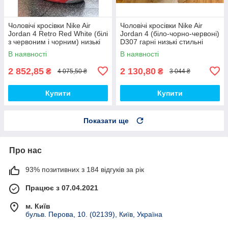
Чоловічі кросівки Nike Air
Чоловічі кросівки Nike Air
Jordan 4 Retro Red White (білі
Jordan 4 (біло-чорно-червоні)
з червоним і чорним) низькі
D307 гарні низькі стильні
демі кроси PD7361 топ
кроси топ
В наявності
В наявності
2 852,85
2 130,80
₴
₴
4 075,50 ₴
3 044 ₴
Купити
Купити
Показати ще
Про нас
93% позитивних з 184 відгуків за рік
Працює з 07.04.2021
м. Київ
бульв. Перова, 10. (02139), Київ, Україна