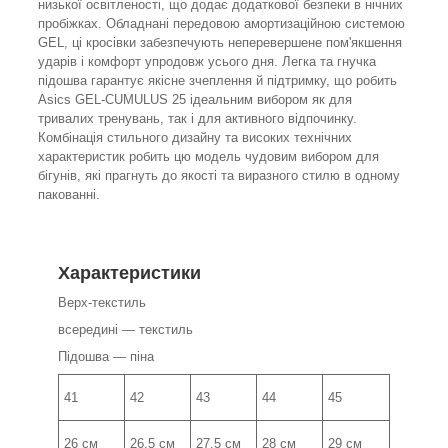
низької освітленості, що додає додаткової безпеки в нічних
пробіжках. Обладнані передовою амортизаційною системою
GEL, ці кросівки забезпечують неперевершене пом'якшення
ударів і комфорт упродовж усього дня. Легка та гнучка
підошва гарантує якісне зчеплення й підтримку, що робить
Asics GEL-CUMULUS 25 ідеальним вибором як для
тривалих тренувань, так і для активного відпочинку.
Комбінація стильного дизайну та високих технічних
характеристик робить цю модель чудовим вибором для
бігунів, які прагнуть до якості та виразного стилю в одному
пакованні.
Характеристики
Верх-текстиль
всередині — текстиль
Підошва — піна
41
42
43
44
45
26 см
26.5 см
27.5 см
28 см
29 см