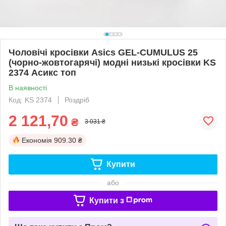
Чоловічі кросівки Asics GEL-CUMULUS 25
(чорно-жовтогарячі) модні низькі кросівки KS
2374 Асикс топ
В наявності
Код: KS 2374
Роздріб
2 121,70
₴
3 031 ₴
Економія
909.30 ₴
Купити
або
Купити з