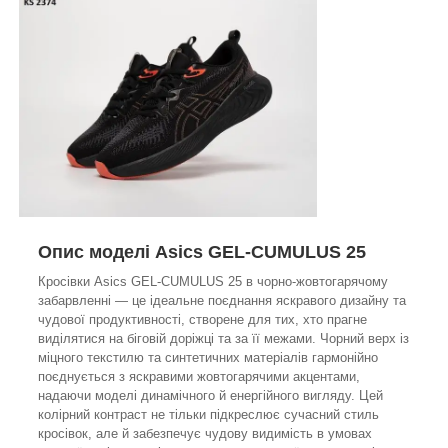
Опис моделі Asics GEL-CUMULUS 25
Кросівки Asics GEL-CUMULUS 25 в чорно-жовтогарячому
забарвленні — це ідеальне поєднання яскравого дизайну та
чудової продуктивності, створене для тих, хто прагне
виділятися на біговій доріжці та за її межами. Чорний верх із
міцного текстилю та синтетичних матеріалів гармонійно
поєднується з яскравими жовтогарячими акцентами,
надаючи моделі динамічного й енергійного вигляду. Цей
колірний контраст не тільки підкреслює сучасний стиль
кросівок, але й забезпечує чудову видимість в умовах