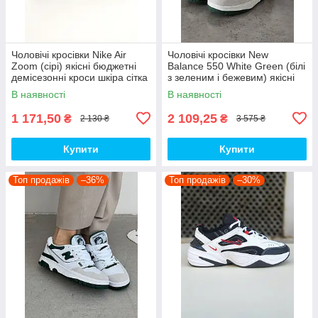
Чоловічі кросівки Nike Air
Чоловічі кросівки New
Zoom (сірі) якісні бюджетні
Balance 550 White Green (білі
демісезонні кроси шкіра сітка
з зеленим і бежевим) якісні
D426 топ
модні кроси NB020 топ
В наявності
В наявності
1 171,50
2 109,25
₴
₴
2 130 ₴
3 575 ₴
Купити
Купити
Топ продажів
–36%
Топ продажів
–30%