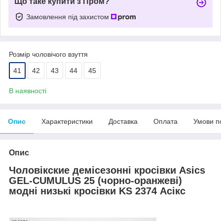
Що таке купити з Пром?
Замовлення під захистом
Розмір чоловічого взуття
41
42
43
44
45
В наявності
Опис
Характеристики
Доставка
Оплата
Умови п
Опис
Чоловік
ские
демісезонні
кросівки Asics
GEL-CUMULUS 25 (
чорно-оранжеві
)
модні низькі
кросівки KS 237
4
Ас
ікс