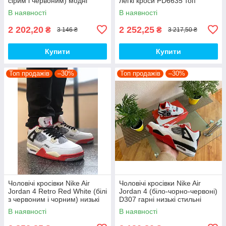
сірим і червоним) модні
легкі кроси PD6635 топ
демісезонні кроси PD7043
В наявності
В наявності
топ
2 202,20
2 252,25
₴
₴
3 146 ₴
3 217,50 ₴
Купити
Купити
Топ продажів
–30%
Топ продажів
–30%
Чоловічі кросівки Nike Air
Чоловічі кросівки Nike Air
Jordan 4 Retro Red White (білі
Jordan 4 (біло-чорно-червоні)
з червоним і чорним) низькі
D307 гарні низькі стильні
демі кроси PD7361 топ
кроси топ
В наявності
В наявності