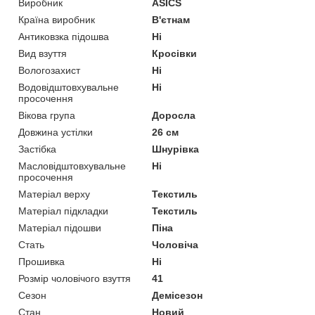
Виробник
ASICS
Країна виробник
В'єтнам
Антиковзка підошва
Ні
Вид взуття
Кросівки
Вологозахист
Ні
Водовідштовхувальне
Ні
просочення
Вікова група
Доросла
Довжина устілки
26 см
Застібка
Шнурівка
Масловідштовхувальне
Ні
просочення
Матеріал верху
Текстиль
Матеріал підкладки
Текстиль
Матеріал підошви
Піна
Стать
Чоловіча
Прошивка
Ні
Розмір чоловічого взуття
41
Сезон
Демісезон
Стан
Новий