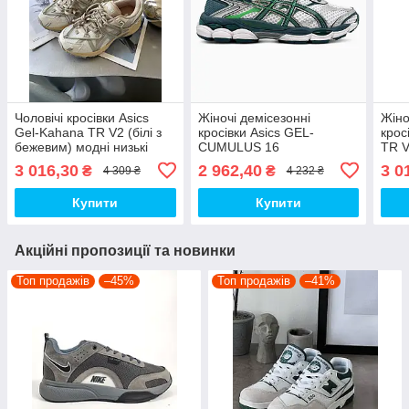
Чоловічі кросівки Asics
Жіночі демісезонні
Жіно
Gel-Kahana TR V2 (білі з
кросівки Asics GEL-
крос
бежевим) модні низькі
CUMULUS 16
TR V
кросівки OS0072 Асікс топ
White/Ironclad (білі) модні
модн
3 016,30
2 962,40
3 0
₴
₴
4 309 ₴
4 232 ₴
спортивні текстильні кроси
OS00
Asc-0245 Асікс топ
Купити
Купити
Акційні пропозиції та новинки
Топ продажів
–45%
Топ продажів
–41%