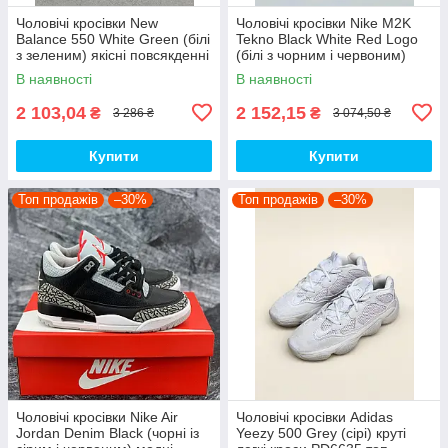
Чоловічі кросівки New
Чоловічі кросівки Nike M2K
Balance 550 White Green (білі
Tekno Black White Red Logo
з зеленим) якісні повсякденні
(білі з чорним і червоним)
кроси NB020 top
спортивні демі кроси PD7430
В наявності
В наявності
топ
2 103,04
2 152,15
₴
₴
3 286 ₴
3 074,50 ₴
Купити
Купити
Топ продажів
–30%
Топ продажів
–30%
Чоловічі кросівки Nike Air
Чоловічі кросівки Adidas
Jordan Denim Black (чорні із
Yeezy 500 Grey (сірі) круті