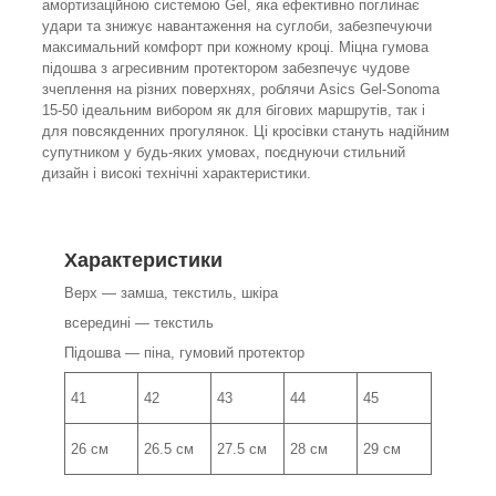
амортизаційною системою Gel, яка ефективно поглинає
удари та знижує навантаження на суглоби, забезпечуючи
максимальний комфорт при кожному кроці. Міцна гумова
підошва з агресивним протектором забезпечує чудове
зчеплення на різних поверхнях, роблячи Asics Gel-Sonoma
15-50 ідеальним вибором як для бігових маршрутів, так і
для повсякденних прогулянок. Ці кросівки стануть надійним
супутником у будь-яких умовах, поєднуючи стильний
дизайн і високі технічні характеристики.
Характеристики
Верх — замша, текстиль, шкіра
всередині — текстиль
Підошва — піна, гумовий протектор
41
42
43
44
45
26 см
26.5 см
27.5 см
28 см
29 см