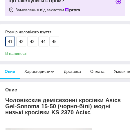
Що таке купити з Пром?
Замовлення під захистом
Розмір чоловічого взуття
41
42
43
44
45
В наявності
Опис
Характеристики
Доставка
Оплата
Умови п
Опис
Чоловік
ские
демісезонні
кросівки Asics
Gel-Sonoma 15-50 (
чорно-білі
)
модні
низькі
кросівки
KS 2370
Ас
ікс