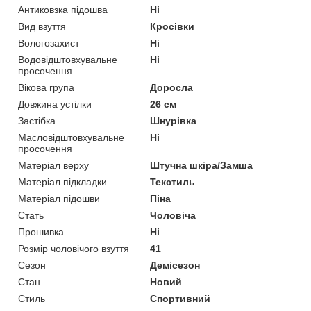
Антиковзка підошва
Ні
Вид взуття
Кросівки
Вологозахист
Ні
Водовідштовхувальне
Ні
просочення
Вікова група
Доросла
Довжина устілки
26 см
Застібка
Шнурівка
Масловідштовхувальне
Ні
просочення
Матеріал верху
Штучна шкіра/Замша
Матеріал підкладки
Текстиль
Матеріал підошви
Піна
Стать
Чоловіча
Прошивка
Ні
Розмір чоловічого взуття
41
Сезон
Демісезон
Стан
Новий
Стиль
Спортивний