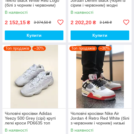
Tekno Black White Red Logo
Jordan Denim Black (чорні із
(білі з чорним і червоним)
сірим і червоним) модні
спортивні демі кроси PD7430
демісезонні кроси PD7043
В наявності
В наявності
топ
топ
2 152,15
2 202,20
₴
₴
3 074,50 ₴
3 146 ₴
Купити
Купити
Топ продажів
–30%
Топ продажів
–30%
Чоловічі кросівки Adidas
Чоловічі кросівки Nike Air
Yeezy 500 Grey (сірі) круті
Jordan 4 Retro Red White (білі
легкі кроси PD6635 топ
з червоним і чорним) низькі
демі кроси PD7361 топ
В наявності
В наявності