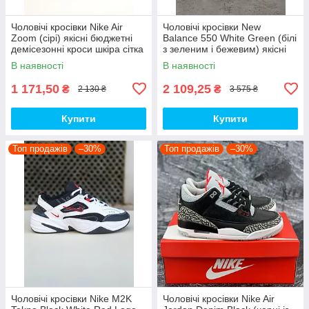
Чоловічі кросівки Nike Air
Чоловічі кросівки New
Zoom (сірі) якісні бюджетні
Balance 550 White Green (білі
демісезонні кроси шкіра сітка
з зеленим і бежевим) якісні
D426 топ
модні кроси NB020 топ
В наявності
В наявності
1 171,50
2 109,25
₴
₴
2 130 ₴
3 575 ₴
Купити
Купити
Топ продажів
–30%
Топ продажів
–30%
Чоловічі кросівки Nike M2K
Чоловічі кросівки Nike Air