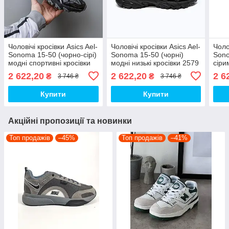
Чоловічі кросівки Asics Ael-
Чоловічі кросівки Asics Ael-
Чоло
Sonoma 15-50 (чорно-сірі)
Sonoma 15-50 (чорні)
Sono
модні спортивні кросівки
модні низькі кросівки 2579
сіри
2976 Асікс top
Асікс топ
крос
2 622,20
2 622,20
2 6
₴
₴
3 746 ₴
3 746 ₴
Купити
Купити
Акційні пропозиції та новинки
Топ продажів
–45%
Топ продажів
–41%