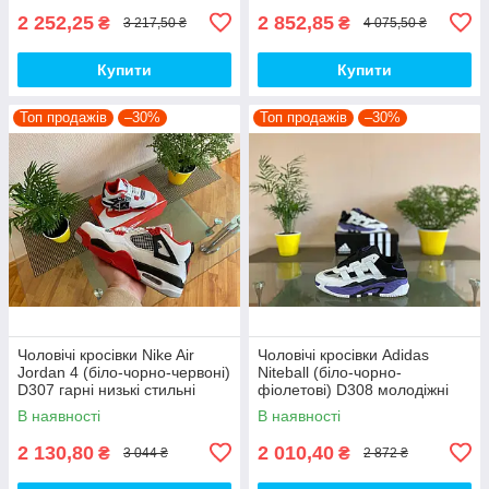
2 252,25
2 852,85
₴
₴
3 217,50 ₴
4 075,50 ₴
Купити
Купити
Топ продажів
–30%
Топ продажів
–30%
Чоловічі кросівки Nike Air
Чоловічі кросівки Adidas
Jordan 4 (біло-чорно-червоні)
Niteball (біло-чорно-
D307 гарні низькі стильні
фіолетові) D308 молодіжні
кроси топ
гарні демісезонні кроси топ
В наявності
В наявності
2 130,80
2 010,40
₴
₴
3 044 ₴
2 872 ₴