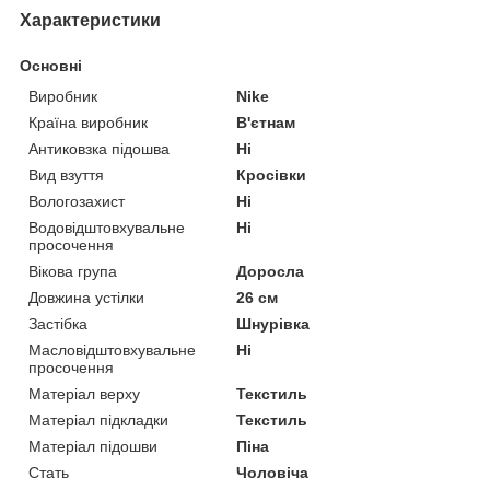
Характеристики
Основні
Виробник
Nike
Країна виробник
В'єтнам
Антиковзка підошва
Ні
Вид взуття
Кросівки
Вологозахист
Ні
Водовідштовхувальне
Ні
просочення
Вікова група
Доросла
Довжина устілки
26 см
Застібка
Шнурівка
Масловідштовхувальне
Ні
просочення
Матеріал верху
Текстиль
Матеріал підкладки
Текстиль
Матеріал підошви
Піна
Стать
Чоловіча