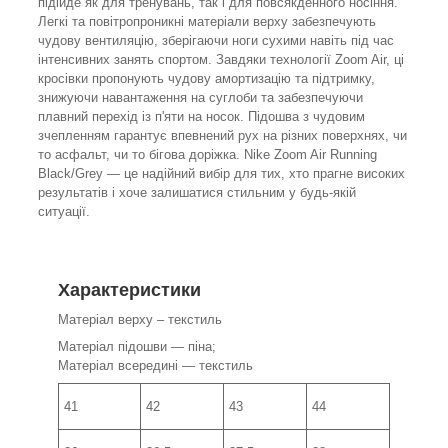
підійде як для тренувань, так і для повсякденного носіння.
Легкі та повітропроникні матеріали верху забезпечують
чудову вентиляцію, зберігаючи ноги сухими навіть під час
інтенсивних занять спортом. Завдяки технології Zoom Air, ці
кросівки пропонують чудову амортизацію та підтримку,
знижуючи навантаження на суглоби та забезпечуючи
плавний перехід із п'яти на носок. Підошва з чудовим
зчепленням гарантує впевнений рух на різних поверхнях, чи
то асфальт, чи то бігова доріжка. Nike Zoom Air Running
Black/Grey — це надійний вибір для тих, хто прагне високих
результатів і хоче залишатися стильним у будь-якій
ситуації.
Характеристики
Матеріал верху – текстиль
Матеріал підошви — піна;
Матеріал всередині — текстиль
41
42
43
44