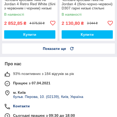
Jordan 4 Retro Red White (білі
Jordan 4 (біло-чорно-червоні)
з червоним і чорним) низькі
D307 гарні низькі стильні
демі кроси PD7361 топ
кроси топ
В наявності
В наявності
2 852,85
2 130,80
₴
₴
4 075,50 ₴
3 044 ₴
Купити
Купити
Показати ще
Про нас
93% позитивних з 184 відгуків за рік
Працює з 07.04.2021
м. Київ
бульв. Перова, 10. (02139), Київ, Україна
Контакти
Сьогодні працює з 09:30 до 18:00