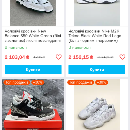
Чоловічі кросівки New
Чоловічі кросівки Nike M2K
Balance 550 White Green (білі
Tekno Black White Red Logo
з зеленим) якісні повсякденні
(білі з чорним і червоним)
кроси NB020 top
спортивні демі кроси PD7430
В наявності
В наявності
топ
2 103,04
2 152,15
₴
₴
3 286 ₴
3 074,50 ₴
Купити
Купити
Топ продажів
–30%
Топ продажів
–30%