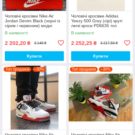
Чоловічі кросівки Nike Air
Чоловічі кросівки Adidas
Jordan Denim Black (чорні із
Yeezy 500 Grey (сірі) круті
сірим і червоним) модні
легкі кроси PD6635 топ
демісезонні кроси PD7043
В наявності
В наявності
топ
2 202,20
2 252,25
₴
₴
3 146 ₴
3 217,50 ₴
Купити
Купити
Топ продажів
–30%
Топ продажів
–30%
Чоловічі кросівки Nike Air
Чоловічі кросівки Nike Air