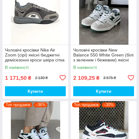
Чоловічі кросівки Nike Air
Чоловічі кросівки New
Zoom (сірі) якісні бюджетні
Balance 550 White Green (білі
демісезонні кроси шкіра сітка
з зеленим і бежевим) якісні
D426 топ
модні кроси NB020 топ
В наявності
В наявності
1 171,50
2 109,25
₴
₴
2 130 ₴
3 575 ₴
Купити
Купити
Топ продажів
–36%
Топ продажів
–30%