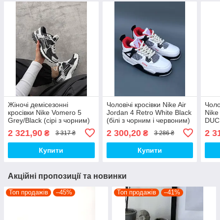
Жіночі демісезонні
Чоловічі кросівки Nike Air
Чоло
кросівки Nike Vomero 5
Jordan 4 Retro White Black
Nike
Grey/Black (сірі з чорним)
(білі з чорним і червоним)
DUC
стильні кросівки NK095
спортивні кроси PD7362
Wint
2 321,90
2 300,20
2 3
₴
₴
3 317 ₴
3 286 ₴
Найк топ
top
крос
Купити
Купити
Акційні пропозиції та новинки
Топ продажів
–45%
Топ продажів
–41%