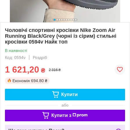
Чоловічі спортивні кросівки Nike Zoom Air
Running Black/Grey (чорні із сірим) стильні
кросівки 0594v Найк топ
В наявності
Код: 0594v
Роздріб
1 621,20
₴
2 316 ₴
Економія
694.80 ₴
Купити
або
Купити з