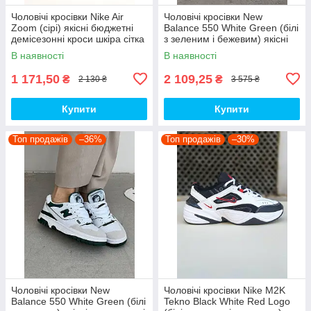
Чоловічі кросівки Nike Air
Чоловічі кросівки New
Zoom (сірі) якісні бюджетні
Balance 550 White Green (білі
демісезонні кроси шкіра сітка
з зеленим і бежевим) якісні
D426 топ
модні кроси NB020 топ
В наявності
В наявності
1 171,50
2 109,25
₴
₴
2 130 ₴
3 575 ₴
Купити
Купити
Топ продажів
–36%
Топ продажів
–30%
Чоловічі кросівки New
Чоловічі кросівки Nike M2K
Balance 550 White Green (білі
Tekno Black White Red Logo