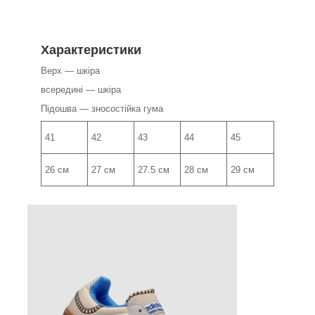
Характеристики
Верх — шкіра
всередині — шкіра
Підошва — зносостійка гума
41
42
43
44
45
26 см
27 см
27.5 см
28 см
29 см