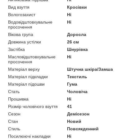
Вид взуття
Кросівки
Вологозахист
Ні
Водовідштовхувальне
Ні
просочення
Вікова група
Доросла
Довжина устілки
26 см
Застібка
Шнурівка
Масловідштовхувальне
Ні
просочення
Матеріал верху
Штучна шкіра/Замша
Матеріал підкладки
Текстиль
Матеріал підошви
Гума
Стать
Чоловіча
Прошивка
Ні
Розмір чоловічого взуття
41
Сезон
Демісезон
Стан
Новий
Стиль
Повсякденний
Посилюючі накладки
Ні