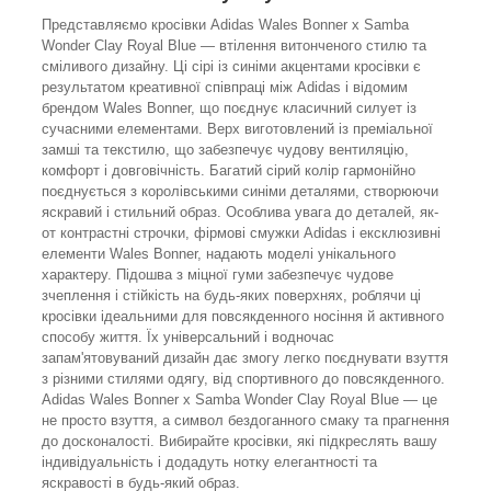
Представляємо кросівки Adidas Wales Bonner x Samba
Wonder Clay Royal Blue — втілення витонченого стилю та
сміливого дизайну. Ці сірі із синіми акцентами кросівки є
результатом креативної співпраці між Adidas і відомим
брендом Wales Bonner, що поєднує класичний силует із
сучасними елементами. Верх виготовлений із преміальної
замші та текстилю, що забезпечує чудову вентиляцію,
комфорт і довговічність. Багатий сірий колір гармонійно
поєднується з королівськими синіми деталями, створюючи
яскравий і стильний образ. Особлива увага до деталей, як-
от контрастні строчки, фірмові смужки Adidas і ексклюзивні
елементи Wales Bonner, надають моделі унікального
характеру. Підошва з міцної гуми забезпечує чудове
зчеплення і стійкість на будь-яких поверхнях, роблячи ці
кросівки ідеальними для повсякденного носіння й активного
способу життя. Їх універсальний і водночас
запам'ятовуваний дизайн дає змогу легко поєднувати взуття
з різними стилями одягу, від спортивного до повсякденного.
Adidas Wales Bonner x Samba Wonder Clay Royal Blue — це
не просто взуття, а символ бездоганного смаку та прагнення
до досконалості. Вибирайте кросівки, які підкреслять вашу
індивідуальність і додадуть нотку елегантності та
яскравості в будь-який образ.