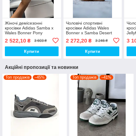
Жіночі демісезонні
Чоловічі спортивні
Чоло
кросівки Adidas Samba x
кросівки Adidas Wales
крос
Wales Bonner Pony
Bonner x Samba Desert
Jelly
"Scales" (чорні з білим)
White (пісочні з білим)
Roya
2 522,10
2 272,20
3 1
₴
₴
3 603 ₴
3 246 ₴
стильні 1435 Адідас top
стильні 02038 Адідас топ
крос
Купити
Купити
Акційні пропозиції та новинки
Топ продажів
–45%
Топ продажів
–41%