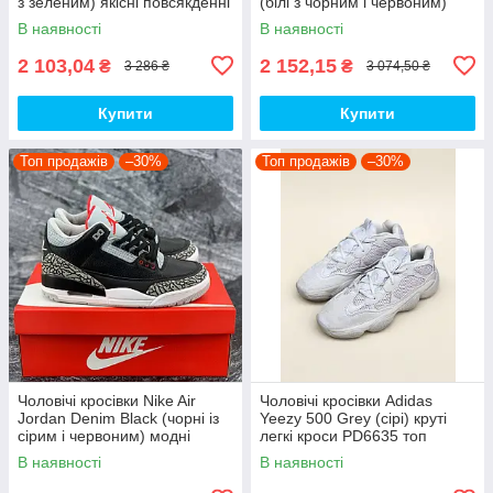
з зеленим) якісні повсякденні
(білі з чорним і червоним)
кроси NB020 top
спортивні демі кроси PD7430
В наявності
В наявності
топ
2 103,04
2 152,15
₴
₴
3 286 ₴
3 074,50 ₴
Купити
Купити
Топ продажів
–30%
Топ продажів
–30%
Чоловічі кросівки Nike Air
Чоловічі кросівки Adidas
Jordan Denim Black (чорні із
Yeezy 500 Grey (сірі) круті
сірим і червоним) модні
легкі кроси PD6635 топ
демісезонні кроси PD7043
В наявності
В наявності
топ