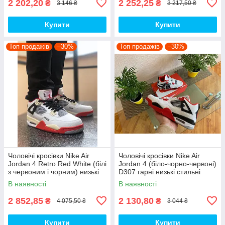
2 202,20
2 252,25
₴
₴
3 146 ₴
3 217,50 ₴
Купити
Купити
Топ продажів
–30%
Топ продажів
–30%
Чоловічі кросівки Nike Air
Чоловічі кросівки Nike Air
Jordan 4 Retro Red White (білі
Jordan 4 (біло-чорно-червоні)
з червоним і чорним) низькі
D307 гарні низькі стильні
демі кроси PD7361 топ
кроси топ
В наявності
В наявності
2 852,85
2 130,80
₴
₴
4 075,50 ₴
3 044 ₴
Купити
Купити