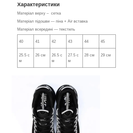
Характеристики
Матеріал верху – сетка
Матеріал підошви — піна + Air вставка
Матеріал всередині — текстиль
40
41
42
43
44
45
25.5 с
26 см
26.5 с
27.5 с
28 см
29 см
м
м
м