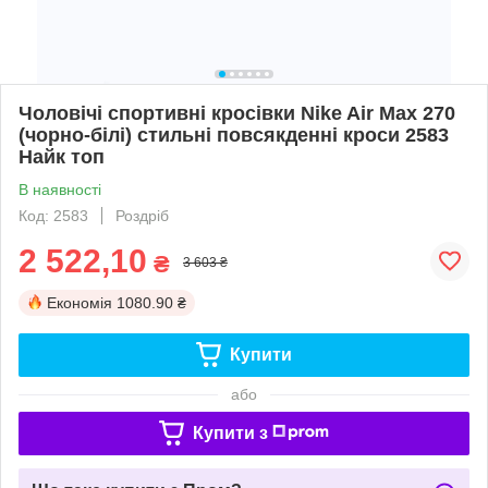
Чоловічі спортивні кросівки Nike Air Max 270
(чорно-білі) стильні повсякденні кроси 2583
Найк топ
В наявності
Код: 2583
Роздріб
2 522,10
₴
3 603 ₴
Економія
1080.90 ₴
Купити
або
Купити з