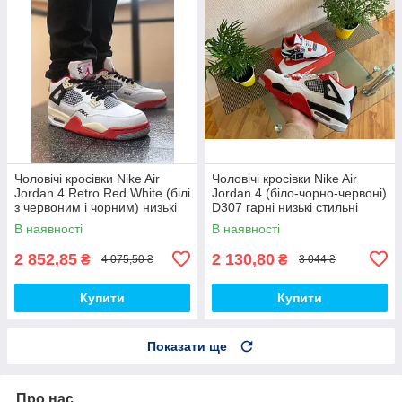
Чоловічі кросівки Nike Air
Чоловічі кросівки Nike Air
Jordan 4 Retro Red White (білі
Jordan 4 (біло-чорно-червоні)
з червоним і чорним) низькі
D307 гарні низькі стильні
демі кроси PD7361 топ
кроси топ
В наявності
В наявності
2 852,85
2 130,80
₴
₴
4 075,50 ₴
3 044 ₴
Купити
Купити
Показати ще
Про нас