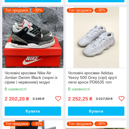
Топ продажів
–30%
Топ продажів
–30%
Чоловічі кросівки Nike Air
Чоловічі кросівки Adidas
Jordan Denim Black (чорні із
Yeezy 500 Grey (сірі) круті
сірим і червоним) модні
легкі кроси PD6635 топ
демісезонні кроси PD7043
В наявності
В наявності
топ
2 202,20
2 252,25
₴
₴
3 146 ₴
3 217,50 ₴
Купити
Купити
Топ продажів
–30%
Топ продажів
–30%