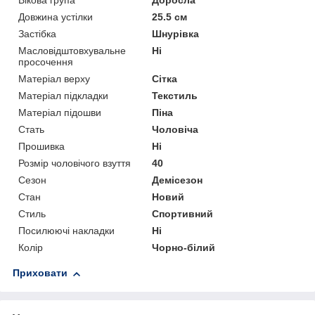
Вікова група
Доросла
Довжина устілки
25.5 см
Застібка
Шнурівка
Масловідштовхувальне
Ні
просочення
Матеріал верху
Сітка
Матеріал підкладки
Текстиль
Матеріал підошви
Піна
Стать
Чоловіча
Прошивка
Ні
Розмір чоловічого взуття
40
Сезон
Демісезон
Стан
Новий
Стиль
Спортивний
Посилюючі накладки
Ні
Колір
Чорно-білий
Приховати