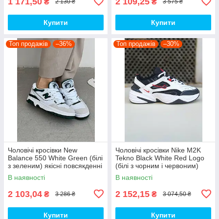
1 171,50
2 109,25
₴
₴
2 130 ₴
3 575 ₴
Купити
Купити
Топ продажів
–36%
Топ продажів
–30%
Чоловічі кросівки New
Чоловічі кросівки Nike M2K
Balance 550 White Green (білі
Tekno Black White Red Logo
з зеленим) якісні повсякденні
(білі з чорним і червоним)
кроси NB020 top
спортивні демі кроси PD7430
В наявності
В наявності
топ
2 103,04
2 152,15
₴
₴
3 286 ₴
3 074,50 ₴
Купити
Купити