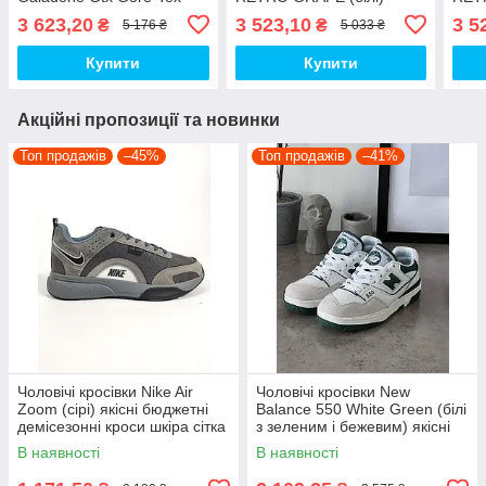
Winter Fur (сірі) спортивні
стильні повсякденні кроси
White
3 623,20
3 523,10
3 5
₴
₴
5 176 ₴
5 033 ₴
повсякденні кроси 2465
jd39 Найк топ
повс
Найк топ
Найк
Купити
Купити
Акційні пропозиції та новинки
Топ продажів
–45%
Топ продажів
–41%
Чоловічі кросівки Nike Air
Чоловічі кросівки New
Zoom (сірі) якісні бюджетні
Balance 550 White Green (білі
демісезонні кроси шкіра сітка
з зеленим і бежевим) якісні
D426 топ
модні кроси NB020 топ
В наявності
В наявності