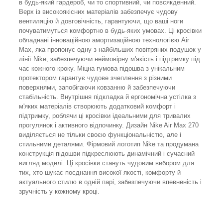
в будь-який гардероб, чи то спортивний, чи повсякденний.
Верх із високоякісних матеріалів забезпечує чудову
вентиляцію й довговічність, гарантуючи, що ваші ноги
почуватимуться комфортно в будь-яких умовах. Ці кросівки
обладнані інноваційною амортизаційною технологією Air
Max, яка пропонує одну з найбільших повітряних подушок у
лінії Nike, забезпечуючи неймовірну м'якість і підтримку під
час кожного кроку. Міцна гумова підошва з унікальним
протектором гарантує чудове зчеплення з різними
поверхнями, запобігаючи ковзанню й забезпечуючи
стабільність. Внутрішня підкладка й ергономічна устілка з
м'яких матеріалів створюють додатковий комфорт і
підтримку, роблячи ці кросівки ідеальними для тривалих
прогулянок і активного відпочинку. Дизайн Nike Air Max 270
виділяється не тільки своєю функціональністю, але і
стильними деталями. Фірмовий логотип Nike та продумана
конструкція підошви підкреслюють динамічний і сучасний
вигляд моделі. Ці кросівки стануть чудовим вибором для
тих, хто шукає поєднання високої якості, комфорту й
актуального стилю в одній парі, забезпечуючи впевненість і
зручність у кожному кроці.