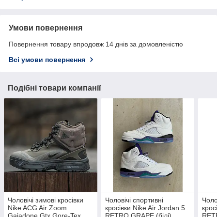
Умови повернення
Повернення товару впродовж 14 днів за домовленістю
Всі умови повернення
Подібні товари компанії
Чоловічі зимові кросівки
Чоловічі спортивні
Чоло
Nike ACG Air Zoom
кросівки Nike Air Jordan 5
крос
Gaiadone Gtx Gore-Tex
RETRO GRAPE (білі)
RET