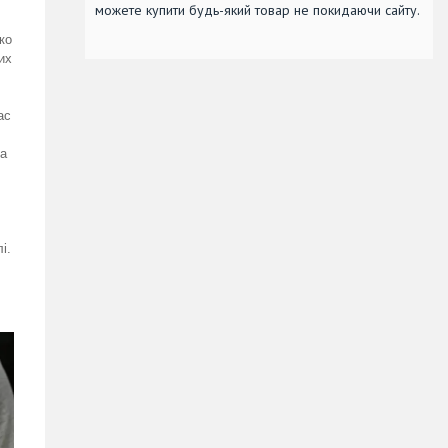
можете купити будь-який товар не покидаючи сайту.
ко
их
ас
ка
і.