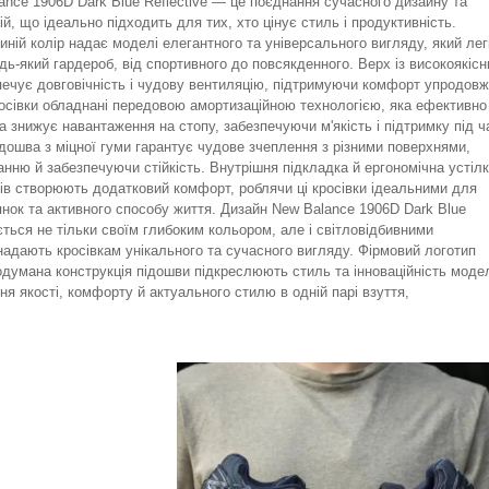
ance 1906D Dark Blue Reflective — це поєднання сучасного дизайну та
ій, що ідеально підходить для тих, хто цінує стиль і продуктивність.
иній колір надає моделі елегантного та універсального вигляду, який лег
удь-який гардероб, від спортивного до повсякденного. Верх із високоякісн
печує довговічність і чудову вентиляцію, підтримуючи комфорт упродовж
росівки обладнані передовою амортизаційною технологією, яка ефективно
а знижує навантаження на стопу, забезпечуючи м'якість і підтримку під ч
ідошва з міцної гуми гарантує чудове зчеплення з різними поверхнями,
анню й забезпечуючи стійкість. Внутрішня підкладка й ергономічна устіл
лів створюють додатковий комфорт, роблячи ці кросівки ідеальними для
нок та активного способу життя. Дизайн New Balance 1906D Dark Blue
яється не тільки своїм глибоким кольором, але і світловідбивними
надають кросівкам унікального та сучасного вигляду. Фірмовий логотип
одумана конструкція підошви підкреслюють стиль та інноваційність модел
я якості, комфорту й актуального стилю в одній парі взуття,