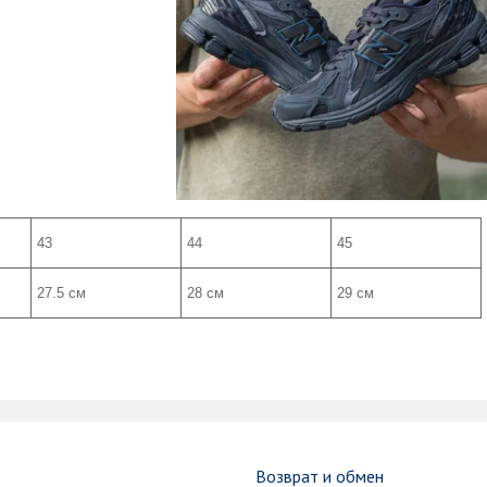
43
44
45
27.5 см
28 см
29 см
и
Возврат и обмен