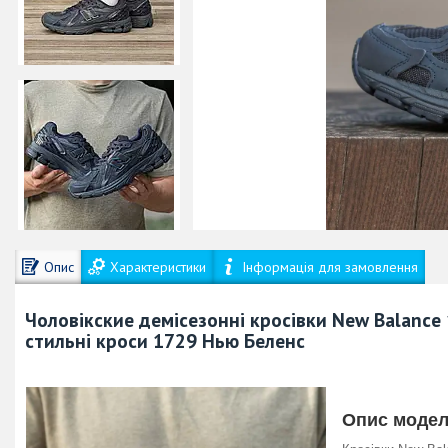
Опис
Характеристики
Інформація для замовлення
Чоловік
ские
демісезонні
кросівки New Balance 1
стильні кроси
1729
Нью Беленс
Опис моделі