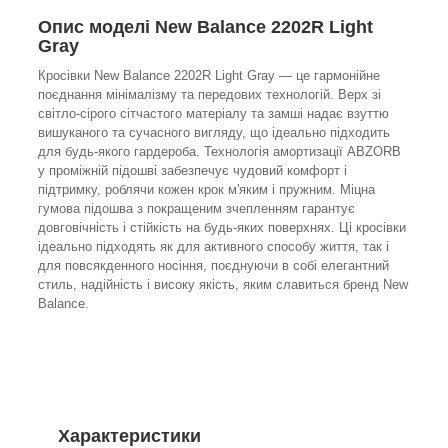
Опис моделі New Balance 2202R Light
Gray
Кросівки New Balance 2202R Light Gray — це гармонійне
поєднання мінімалізму та передових технологій. Верх зі
світло-сірого сітчастого матеріалу та замші надає взуттю
вишуканого та сучасного вигляду, що ідеально підходить
для будь-якого гардероба. Технологія амортизації ABZORB
у проміжній підошві забезпечує чудовий комфорт і
підтримку, роблячи кожен крок м'яким і пружним. Міцна
гумова підошва з покращеним зчепленням гарантує
довговічність і стійкість на будь-яких поверхнях. Ці кросівки
ідеально підходять як для активного способу життя, так і
для повсякденного носіння, поєднуючи в собі елегантний
стиль, надійність і високу якість, яким славиться бренд New
Balance.
Характеристики