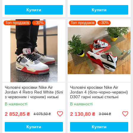
Купити
Купити
Топ продажів
–30%
Топ продажів
–30%
Чоловічі кросівки Nike Air
Чоловічі кросівки Nike Air
Jordan 4 Retro Red White (білі
Jordan 4 (біло-чорно-червоні)
з червоним і чорним) низькі
D307 гарні низькі стильні
демі кроси PD7361 топ
кроси топ
В наявності
В наявності
2 852,85
2 130,80
₴
₴
4 075,50 ₴
3 044 ₴
Купити
Купити