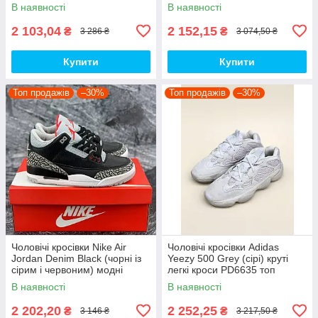
кроси NB020 top
спортивні демі кроси PD7430
В наявності
В наявності
топ
2 103,04
2 152,15
₴
₴
3 286 ₴
3 074,50 ₴
Купити
Купити
Топ продажів
–30%
Топ продажів
–30%
Чоловічі кросівки Nike Air
Чоловічі кросівки Adidas
Jordan Denim Black (чорні із
Yeezy 500 Grey (сірі) круті
сірим і червоним) модні
легкі кроси PD6635 топ
демісезонні кроси PD7043
В наявності
В наявності
топ
2 202,20
2 252,25
₴
₴
3 146 ₴
3 217,50 ₴