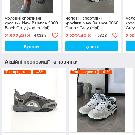
Чоловічі спортивні
Чоловічі спортивні
Чоло
кросівки New Balance 9060
кросівки New Balance 9060
крос
Black Grey (чорно-сірі)
Quartz Grey (сірі)
Grey
демісезонні кроси NB062
демісезонні кроси NB065
крос
2 822,40
2 822,40
2 8
₴
₴
4 032 ₴
4 032 ₴
Нью Беленс top
Нью Беленс top
top
Купити
Купити
Акційні пропозиції та новинки
Топ продажів
–45%
Топ продажів
–41%