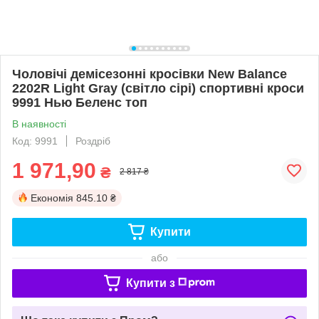
Чоловічі демісезонні кросівки New Balance
2202R Light Gray (світло сірі) спортивні кроси
9991 Нью Беленс топ
В наявності
Код: 9991
Роздріб
1 971,90
₴
2 817 ₴
Економія
845.10 ₴
Купити
або
Купити з