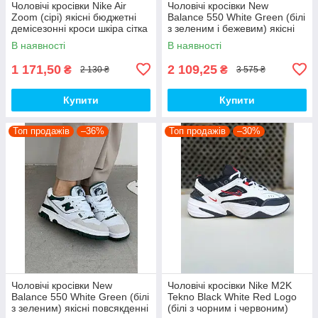
Чоловічі кросівки Nike Air
Чоловічі кросівки New
Zoom (сірі) якісні бюджетні
Balance 550 White Green (білі
демісезонні кроси шкіра сітка
з зеленим і бежевим) якісні
D426 топ
модні кроси NB020 топ
В наявності
В наявності
1 171,50
2 109,25
₴
₴
2 130 ₴
3 575 ₴
Купити
Купити
Топ продажів
–36%
Топ продажів
–30%
Чоловічі кросівки New
Чоловічі кросівки Nike M2K
Balance 550 White Green (білі
Tekno Black White Red Logo
з зеленим) якісні повсякденні
(білі з чорним і червоним)