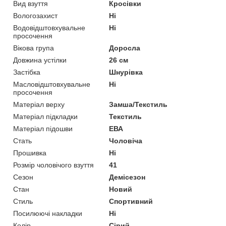
Вид взуття
Кросівки
Вологозахист
Ні
Водовідштовхувальне
Ні
просочення
Вікова група
Доросла
Довжина устілки
26 см
Застібка
Шнурівка
Масловідштовхувальне
Ні
просочення
Матеріал верху
Замша/Текстиль
Матеріал підкладки
Текстиль
Матеріал підошви
ЕВА
Стать
Чоловіча
Прошивка
Ні
Розмір чоловічого взуття
41
Сезон
Демісезон
Стан
Новий
Стиль
Спортивний
Посилюючі накладки
Ні
Колір
Сірий