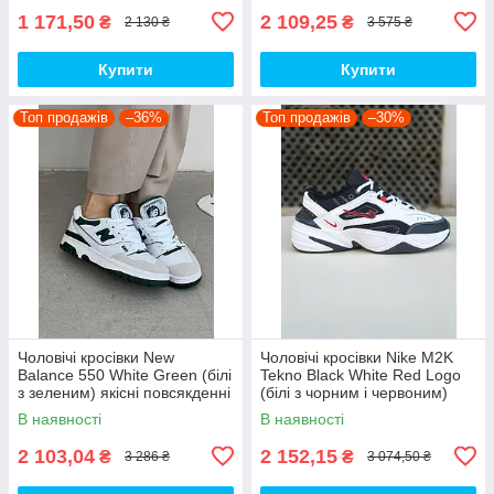
1 171,50
2 109,25
₴
₴
2 130 ₴
3 575 ₴
Купити
Купити
Топ продажів
–36%
Топ продажів
–30%
Чоловічі кросівки New
Чоловічі кросівки Nike M2K
Balance 550 White Green (білі
Tekno Black White Red Logo
з зеленим) якісні повсякденні
(білі з чорним і червоним)
кроси NB020 top
спортивні демі кроси PD7430
В наявності
В наявності
топ
2 103,04
2 152,15
₴
₴
3 286 ₴
3 074,50 ₴