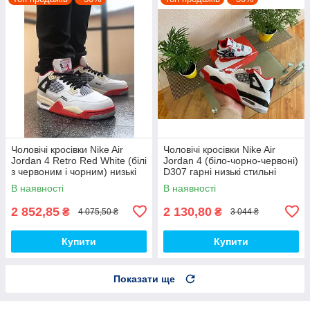
Чоловічі кросівки Nike Air
Чоловічі кросівки Nike Air
Jordan 4 Retro Red White (білі
Jordan 4 (біло-чорно-червоні)
з червоним і чорним) низькі
D307 гарні низькі стильні
демі кроси PD7361 топ
кроси топ
В наявності
В наявності
2 852,85
2 130,80
₴
₴
4 075,50 ₴
3 044 ₴
Купити
Купити
Показати ще