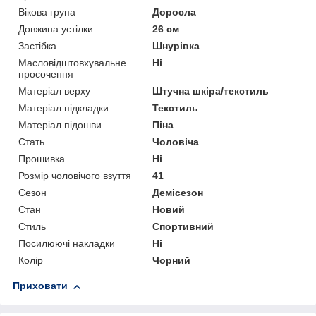
Вікова група
Доросла
Довжина устілки
26 см
Застібка
Шнурівка
Масловідштовхувальне
Ні
просочення
Матеріал верху
Штучна шкіра/текстиль
Матеріал підкладки
Текстиль
Матеріал підошви
Піна
Стать
Чоловіча
Прошивка
Ні
Розмір чоловічого взуття
41
Сезон
Демісезон
Стан
Новий
Стиль
Спортивний
Посилюючі накладки
Ні
Колір
Чорний
Приховати