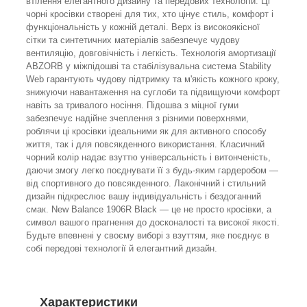
втілення елегантного дизайну та передових технологій. Ці
чорні кросівки створені для тих, хто цінує стиль, комфорт і
функціональність у кожній деталі. Верх із високоякісної
сітки та синтетичних матеріалів забезпечує чудову
вентиляцію, довговічність і легкість. Технологія амортизації
ABZORB у міжпідошві та стабілізувальна система Stability
Web гарантують чудову підтримку та м'якість кожного кроку,
знижуючи навантаження на суглоби та підвищуючи комфорт
навіть за тривалого носіння. Підошва з міцної гуми
забезпечує надійне зчеплення з різними поверхнями,
роблячи ці кросівки ідеальними як для активного способу
життя, так і для повсякденного використання. Класичний
чорний колір надає взуттю універсальність і витонченість,
даючи змогу легко поєднувати її з будь-яким гардеробом —
від спортивного до повсякденного. Лаконічний і стильний
дизайн підкреслює вашу індивідуальність і бездоганний
смак. New Balance 1906R Black — це не просто кросівки, а
символ вашого прагнення до досконалості та високої якості.
Будьте впевнені у своєму виборі з взуттям, яке поєднує в
собі передові технології й елегантний дизайн.
Характеристики