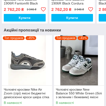
1906R Fantomfit Black
1906R Black Cordura
Blac
(чорні) шкіряні
(чорні) повсякденні кроси
повс
2 762,20
2 762,20
2 8
₴
₴
3 946 ₴
3 946 ₴
повсякденні кроси art1356
art1032 Нью Беленс топ
Нью 
Нью Беленс топ
Купити
Купити
Акційні пропозиції та новинки
Топ продажів
–45%
Топ продажів
–41%
Чоловічі кросівки Nike Air
Чоловічі кросівки New
Zoom (сірі) якісні бюджетні
Balance 550 White Green (білі
демісезонні кроси шкіра сітка
з зеленим і бежевим) якісні
D426 топ
модні кроси NB020 топ
В наявності
В наявності