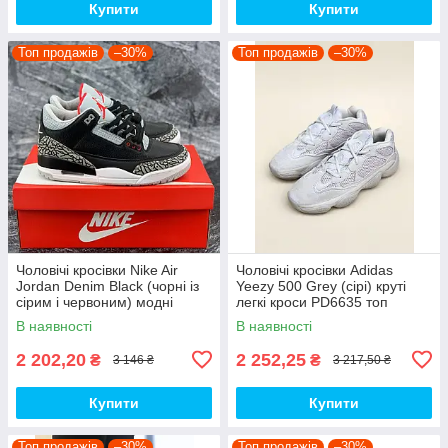
Купити
Купити
Топ продажів
–30%
Топ продажів
–30%
Чоловічі кросівки Nike Air
Чоловічі кросівки Adidas
Jordan Denim Black (чорні із
Yeezy 500 Grey (сірі) круті
сірим і червоним) модні
легкі кроси PD6635 топ
демісезонні кроси PD7043
В наявності
В наявності
топ
2 202,20
2 252,25
₴
₴
3 146 ₴
3 217,50 ₴
Купити
Купити
Топ продажів
–30%
Топ продажів
–30%