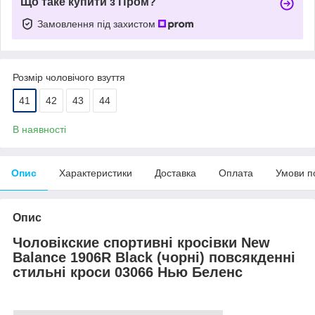
Що таке купити з Пром?
Замовлення під захистом
Розмір чоловічого взуття
41
42
43
44
В наявності
Опис
Характеристики
Доставка
Оплата
Умови п
Опис
Чоловік
ские
спортивні
кросівки New
Balance 1906R
Black (
чорні
) повсякденні
стильні кроси
03066
Нью Беленс