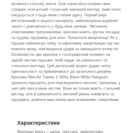
активного способу життя. Їхня чорно-біла колірна гама
створює елегантний і сучасний зовнішній вигляд, який легко
поєднується з будь-яким стилем одягу. Чорний верх
виготовлений із міцного матеріалу, забезпечуючи надійний
захист і довговічність у будь-яких умовах. Натхненні
спортивними тренуваннями, кросівки мають зручну посадку
та чудову підтримку для ноги. Технологія амортизації Air у
підошві забезпечує м'яку та ефективну амортизацію під час
кожного кроку, пом'якшуючи удари та зменшуючи втому ніг.
Особливістю цих кросівок є голографічний елемент на
задній частині підошви, який надає їм унікального та
стильного вигляду. Цей детальний акцент додає нотку
оригінальності та привабливості до загального дизайну.
Кросівки Nike Air Trainer 1 Utility Black White Hologram
ідеально підходять для повсякденного носіння, тренувань у
залі або прогулянок містом. Вони не тільки мають стильний
вигляд, але й забезпечують високий рівень комфорту та
підтримки, роблячи ваш кожен крок впевненим і енергійним.
Характеристики
Матеріал верху – шкіра, текстиль, рефлективні