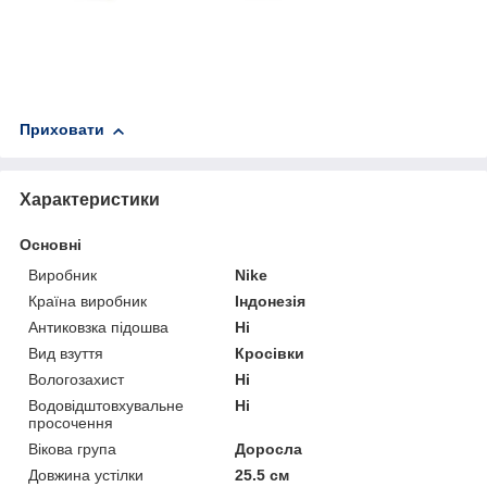
Приховати
Характеристики
Основні
Виробник
Nike
Країна виробник
Індонезія
Антиковзка підошва
Ні
Вид взуття
Кросівки
Вологозахист
Ні
Водовідштовхувальне
Ні
просочення
Вікова група
Доросла
Довжина устілки
25.5 см