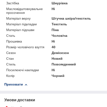
Застібка
Шнурівка
Масловідштовхувальне
Ні
просочення
Матеріал верху
Штучна шкіра/текстиль
Матеріал підкладки
Текстиль
Матеріал підошви
Піна
Стать
Чоловіча
Прошивка
Ні
Розмір чоловічого взуття
40
Сезон
Демісезон
Стан
Новий
Стиль
Повсякденний
Посилюючі накладки
Ні
Колір
Чорний
Приховати
Умови доставки