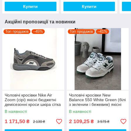
Купити
Купити
Акційні пропозиції та новинки
Топ продажів
–45%
Топ продажів
–41%
Чоловічі кросівки Nike Air
Чоловічі кросівки New
Zoom (сірі) якісні бюджетні
Balance 550 White Green (білі
демісезонні кроси шкіра сітка
з зеленим і бежевим) якісні
D426 топ
модні кроси NB020 топ
В наявності
В наявності
1 171,50
2 109,25
₴
₴
2 130 ₴
3 575 ₴