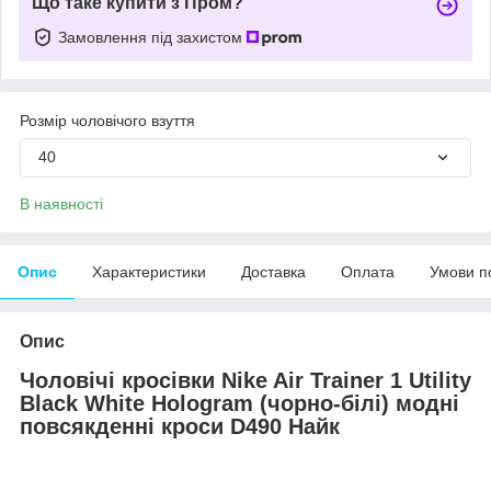
Що таке купити з Пром?
Замовлення під захистом
Розмір чоловічого взуття
40
В наявності
Опис
Характеристики
Доставка
Оплата
Умови п
Опис
Чоловічі кросівки Nike Air Trainer 1 Utility
Black White Hologram (чорно-білі) модні
повсякденні кроси
D
490 Найк