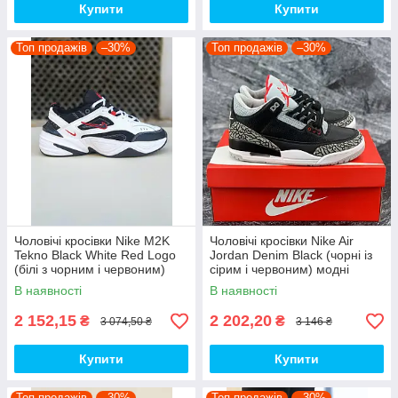
Купити
Купити
Топ продажів
–30%
Топ продажів
–30%
Чоловічі кросівки Nike M2K
Чоловічі кросівки Nike Air
Tekno Black White Red Logo
Jordan Denim Black (чорні із
(білі з чорним і червоним)
сірим і червоним) модні
спортивні демі кроси PD7430
демісезонні кроси PD7043
В наявності
В наявності
топ
топ
2 152,15
2 202,20
₴
₴
3 074,50 ₴
3 146 ₴
Купити
Купити
Топ продажів
–30%
Топ продажів
–30%