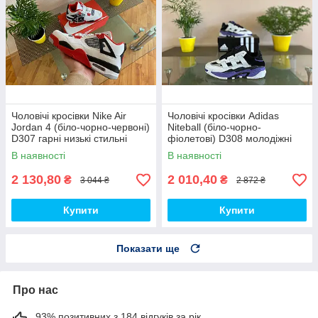
Чоловічі кросівки Nike Air
Чоловічі кросівки Adidas
Jordan 4 (біло-чорно-червоні)
Niteball (біло-чорно-
D307 гарні низькі стильні
фіолетові) D308 молодіжні
кроси топ
гарні демісезонні кроси топ
В наявності
В наявності
2 130,80
2 010,40
₴
₴
3 044 ₴
2 872 ₴
Купити
Купити
Показати ще
Про нас
93% позитивних з 184 відгуків за рік