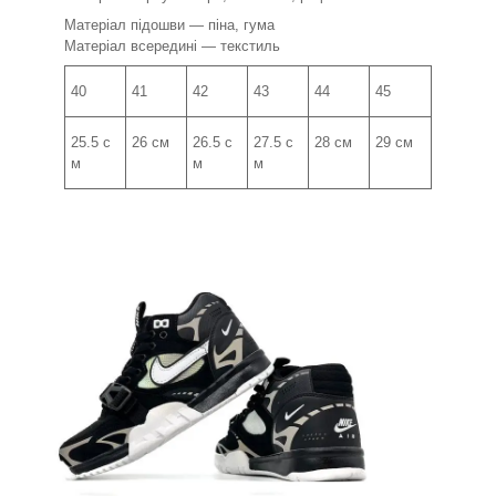
Матеріал підошви — піна, гума
Матеріал всередині — текстиль
40
41
42
43
44
45
25.5 с
26 см
26.5 с
27.5 с
28 см
29 см
м
м
м