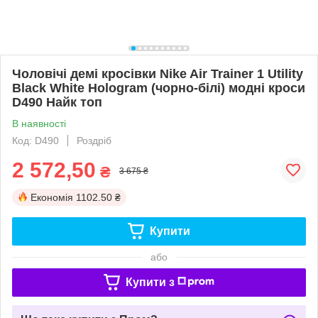
Чоловічі демі кросівки Nike Air Trainer 1 Utility
Black White Hologram (чорно-білі) модні кроси
D490 Найк топ
В наявності
Код: D490
Роздріб
2 572,50
₴
3 675 ₴
Економія
1102.50 ₴
Купити
або
Купити з