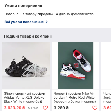
Умови повернення
Повернення товару впродовж 14 днів за домовленістю
Всі умови повернення
Подібні товари компанії
Жіночі спортивні кросівки
Чоловічі кросівки Nike Air
Чоло
Adidas Vento XLG Deluxe
Jordan 4 Retro Red White
Jord
Black White (чорно-білі)
(червоні з білим і чорним)
(чор
повсякденні демі кроси
яскраві модні демі кроси
крос
3 623,20
3 289
3 6
₴
₴
5 176 ₴
AS070 Адідас топ
7361 top