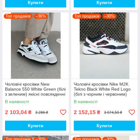
Купити
Купити
Топ продажів
–36%
Топ продажів
–30%
Чоловічі кросівки New
Чоловічі кросівки Nike M2K
Balance 550 White Green (білі
Tekno Black White Red Logo
з зеленим) якісні повсякденні
(білі з чорним і червоним)
кроси NB020 top
спортивні демі кроси PD7430
В наявності
В наявності
топ
2 103,04
2 152,15
₴
₴
3 286 ₴
3 074,50 ₴
Купити
Купити
Топ продажів
–30%
Топ продажів
–30%