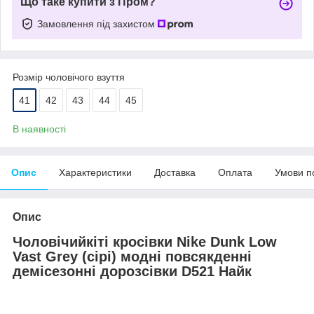
Що таке купити з Пром?
Замовлення під захистом
Розмір чоловічого взуття
41
42
43
44
45
В наявності
Опис
Характеристики
Доставка
Оплата
Умови п
Опис
Чоловічий
кiті кросівки Nike Dunk Low
Vast Grey (
сірі
)
модні
повсякденні
демісезонні
до
розсівки
D521 Найк