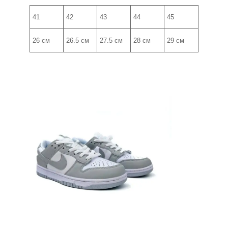
41
42
43
44
45
26 см
26.5 см
27.5 см
28 см
29 см