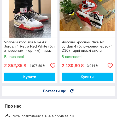
Чоловічі кросівки Nike Air
Чоловічі кросівки Nike Air
Jordan 4 Retro Red White (білі
Jordan 4 (біло-чорно-червоні)
з червоним і чорним) низькі
D307 гарні низькі стильні
демі кроси PD7361 топ
кроси топ
В наявності
В наявності
2 852,85
2 130,80
₴
₴
4 075,50 ₴
3 044 ₴
Купити
Купити
Показати ще
Про нас
93% позитивних з 184 відгуків за рік