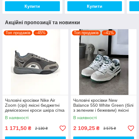
Купити
Купити
Акційні пропозиції та новинки
Топ продажів
–45%
Топ продажів
–41%
Чоловічі кросівки Nike Air
Чоловічі кросівки New
Zoom (сірі) якісні бюджетні
Balance 550 White Green (білі
демісезонні кроси шкіра сітка
з зеленим і бежевим) якісні
D426 топ
модні кроси NB020 топ
В наявності
В наявності
1 171,50
2 109,25
₴
₴
2 130 ₴
3 575 ₴