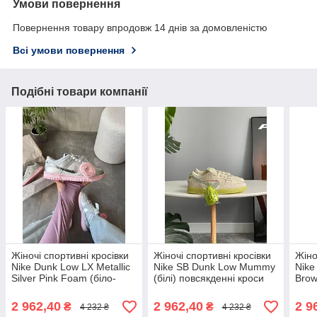
Умови повернення
Повернення товару впродовж 14 днів за домовленістю
Всі умови повернення
Подібні товари компанії
Жіночі спортивні кросівки
Жіночі спортивні кросівки
Жіно
Nike Dunk Low LX Metallic
Nike SB Dunk Low Mummy
Nike
Silver Pink Foam (біло-
(білі) повсякденні кроси
Brow
рожеві) стильні
0898 Найк топ
повс
повсякденні кроси 0015
art1
2 962,40
2 962,40
2 9
₴
₴
4 232 ₴
4 232 ₴
Найк топ