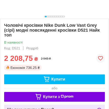
Чоловічі кросівки Nike Dunk Low Vast Grey
(сірі) модні повсякденні кросівки D521 Найк
топ
В наявності
Код: D521
Роздріб
2 208,75
₴
2 945 ₴
Економія
736.25 ₴
Купити
або
Купити з