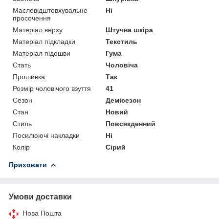
Масловідштовхувальне
Ні
просочення
Матеріал верху
Штучна шкіра
Матеріал підкладки
Текстиль
Матеріал підошви
Гума
Стать
Чоловіча
Прошивка
Так
Розмір чоловічого взуття
41
Сезон
Демісезон
Стан
Новий
Стиль
Повсякденний
Посилюючі накладки
Ні
Колір
Сірий
Приховати
Умови доставки
Нова Пошта