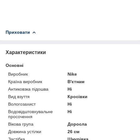
Приховати
Характеристики
Основні
Виробник
Nike
Країна виробник
В'єтнам
Антиковзка підошва
Ні
Вид взуття
Кросівки
Вологозахист
Ні
Водовідштовхувальне
Ні
просочення
Вікова група
Доросла
Довжина устілки
26 см
Застібка
Шнурівка