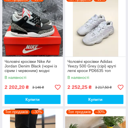
Чоловічі кросівки Nike Air
Чоловічі кросівки Adidas
Jordan Denim Black (чорні із
Yeezy 500 Grey (сірі) круті
сірим і червоним) модні
легкі кроси PD6635 топ
демісезонні кроси PD7043
В наявності
В наявності
топ
2 202,20
2 252,25
₴
₴
3 146 ₴
3 217,50 ₴
Купити
Купити
Топ продажів
–30%
Топ продажів
–30%