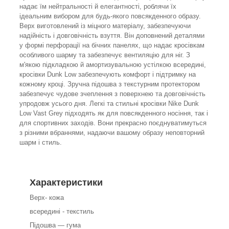
надає їм нейтральності й елегантності, роблячи їх
ідеальним вибором для будь-якого повсякденного образу.
Верх виготовлений із міцного матеріалу, забезпечуючи
надійність і довговічність взуття. Він доповнений деталями
у формі перфорації на бічних панелях, що надає кросівкам
особливого шарму та забезпечує вентиляцію для ніг. З
м'якою підкладкою й амортизувальною устілкою всередині,
кросівки Dunk Low забезпечують комфорт і підтримку на
кожному кроці. Зручна підошва з текстурним протектором
забезпечує чудове зчеплення з поверхнею та довговічність
упродовж усього дня. Легкі та стильні кросівки Nike Dunk
Low Vast Grey підходять як для повсякденного носіння, так і
для спортивних заходів. Вони прекрасно поєднуватимуться
з різними вбраннями, надаючи вашому образу неповторний
шарм і стиль.
Характеристики
Верх- кожа
всередині - текстиль
Підошва — гума