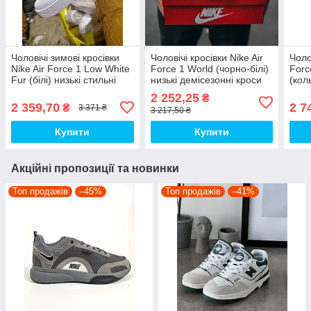
Чоловічі зимові кросівки
Чоловічі кросівки Nike Air
Чоло
Nike Air Force 1 Low White
Force 1 World (чорно-білі)
Forc
Fur (білі) низькі стильні
низькі демісезонні кроси
(кол
кросівки арт7612 Найк топ
I531 топ
кеди
2 252,25
₴
top
2 359,70
2 7
₴
3 371 ₴
3 217,50 ₴
Купити
Купити
Акційні пропозиції та новинки
Топ продажів
–45%
Топ продажів
–41%