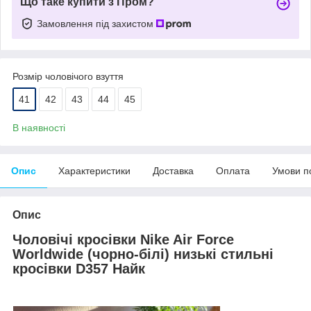
Що таке купити з Пром?
Замовлення під захистом
Розмір чоловічого взуття
41
42
43
44
45
В наявності
Опис
Характеристики
Доставка
Оплата
Умови п
Опис
Чоловічі кросівки Nike Air Force
Worldwide (чорно-білі) низькі стильні
кросівки D357 Найк