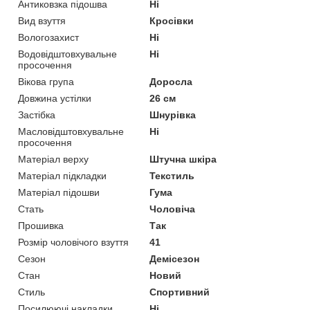
Антиковзка підошва
Ні
Вид взуття
Кросівки
Вологозахист
Ні
Водовідштовхувальне
Ні
просочення
Вікова група
Доросла
Довжина устілки
26 см
Застібка
Шнурівка
Масловідштовхувальне
Ні
просочення
Матеріал верху
Штучна шкіра
Матеріал підкладки
Текстиль
Матеріал підошви
Гума
Стать
Чоловіча
Прошивка
Так
Розмір чоловічого взуття
41
Сезон
Демісезон
Стан
Новий
Стиль
Спортивний
Посилюючі накладки
Ні