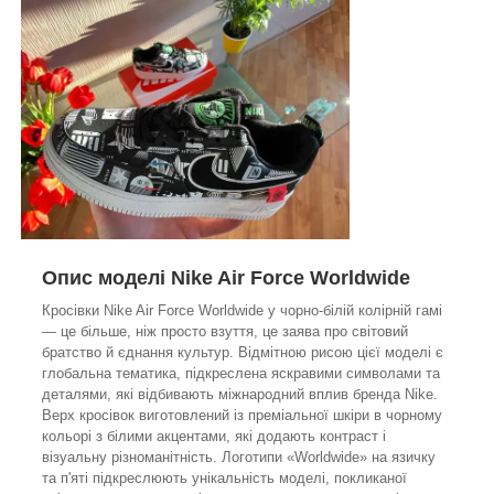
Опис моделі Nike Air Force Worldwide
Кросівки Nike Air Force Worldwide у чорно-білій колірній гамі
— це більше, ніж просто взуття, це заява про світовий
братство й єднання культур. Відмітною рисою цієї моделі є
глобальна тематика, підкреслена яскравими символами та
деталями, які відбивають міжнародний вплив бренда Nike.
Верх кросівок виготовлений із преміальної шкіри в чорному
кольорі з білими акцентами, які додають контраст і
візуальну різноманітність. Логотипи «Worldwide» на язичку
та п'яті підкреслюють унікальність моделі, покликаної