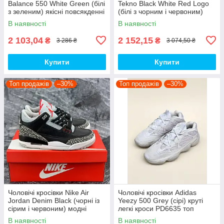
Balance 550 White Green (білі
Tekno Black White Red Logo
з зеленим) якісні повсякденні
(білі з чорним і червоним)
кроси NB020 top
спортивні демі кроси PD7430
В наявності
В наявності
топ
2 103,04
2 152,15
₴
₴
3 286 ₴
3 074,50 ₴
Купити
Купити
Топ продажів
–30%
Топ продажів
–30%
Чоловічі кросівки Nike Air
Чоловічі кросівки Adidas
Jordan Denim Black (чорні із
Yeezy 500 Grey (сірі) круті
сірим і червоним) модні
легкі кроси PD6635 топ
демісезонні кроси PD7043
В наявності
В наявності