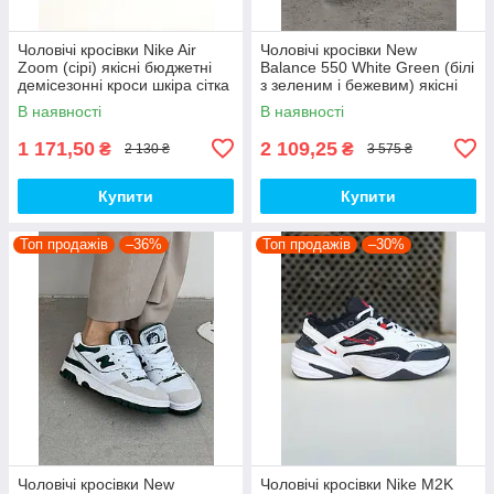
Чоловічі кросівки Nike Air
Чоловічі кросівки New
Zoom (сірі) якісні бюджетні
Balance 550 White Green (білі
демісезонні кроси шкіра сітка
з зеленим і бежевим) якісні
D426 топ
модні кроси NB020 топ
В наявності
В наявності
1 171,50
2 109,25
₴
₴
2 130 ₴
3 575 ₴
Купити
Купити
Топ продажів
–36%
Топ продажів
–30%
Чоловічі кросівки New
Чоловічі кросівки Nike M2K