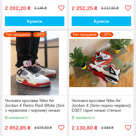
топ
2 202,20
2 252,25
₴
₴
3 146 ₴
3 217,50 ₴
Купити
Купити
Топ продажів
–30%
Топ продажів
–30%
Чоловічі кросівки Nike Air
Чоловічі кросівки Nike Air
Jordan 4 Retro Red White (білі
Jordan 4 (біло-чорно-червоні)
з червоним і чорним) низькі
D307 гарні низькі стильні
демі кроси PD7361 топ
кроси топ
В наявності
В наявності
2 852,85
2 130,80
₴
₴
4 075,50 ₴
3 044 ₴