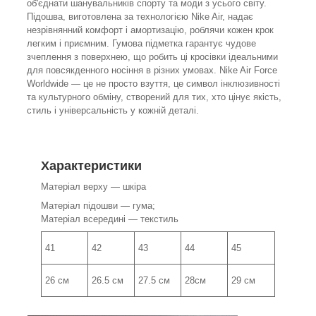
об'єднати шанувальників спорту та моди з усього світу.
Підошва, виготовлена за технологією Nike Air, надає
незрівнянний комфорт і амортизацію, роблячи кожен крок
легким і приємним. Гумова підметка гарантує чудове
зчеплення з поверхнею, що робить ці кросівки ідеальними
для повсякденного носіння в різних умовах. Nike Air Force
Worldwide — це не просто взуття, це символ інклюзивності
та культурного обміну, створений для тих, хто цінує якість,
стиль і універсальність у кожній деталі.
Характеристики
Матеріал верху — шкіра
Матеріал підошви — гума;
Матеріал всередині — текстиль
41
42
43
44
45
26 см
26.5 см
27.5 см
28см
29 см