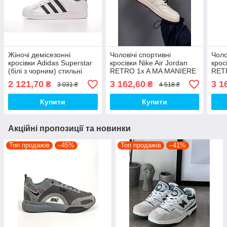
Жіночі демісезонні
Чоловічі спортивні
Чоло
кросівки Adidas Superstar
кросівки Nike Air Jordan
крос
(білі з чорним) стильні
RETRO 1x A MA MANIERE
RET
повсякденні кроси 14667
"CRACKED SKIN" (білі)
Whit
2 121,70
3 162,60
3 1
₴
₴
3 031 ₴
4 518 ₴
Адіас топ
стильні повсякденні кроси
повс
1380 Найк топ
N На
Купити
Купити
Акційні пропозиції та новинки
Топ продажів
–45%
Топ продажів
–41%