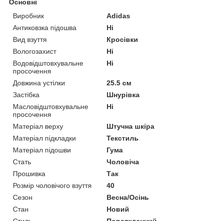
Основні
Виробник
Adidas
Антиковзка підошва
Ні
Вид взуття
Кросівки
Вологозахист
Ні
Водовідштовхувальне
Ні
просочення
Довжина устілки
25.5 см
Застібка
Шнурівка
Масловідштовхувальне
Ні
просочення
Матеріал верху
Штучна шкіра
Матеріал підкладки
Текстиль
Матеріал підошви
Гума
Стать
Чоловіча
Прошивка
Так
Розмір чоловічого взуття
40
Сезон
Весна/Осінь
Стан
Новий
Стиль
Повсякденний