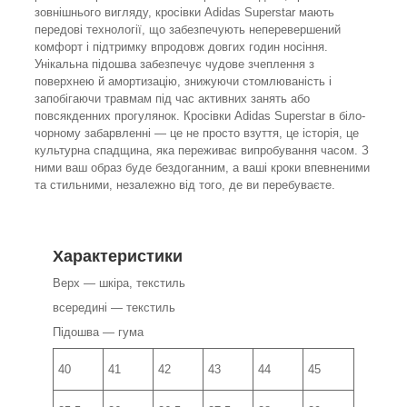
зовнішнього вигляду, кросівки Adidas Superstar мають
передові технології, що забезпечують неперевершений
комфорт і підтримку впродовж довгих годин носіння.
Унікальна підошва забезпечує чудове зчеплення з
поверхнею й амортизацію, знижуючи стомлюваність і
запобігаючи травмам під час активних занять або
повсякденних прогулянок. Кросівки Adidas Superstar в біло-
чорному забарвленні — це не просто взуття, це історія, це
культурна спадщина, яка переживає випробування часом. З
ними ваш образ буде бездоганним, а ваші кроки впевненими
та стильними, незалежно від того, де ви перебуваєте.
Характеристики
Верх — шкіра, текстиль
всередині — текстиль
Підошва — гума
40
41
42
43
44
45