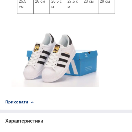
25.5
26 см
26.5 с
27.5 с
28 см
29 см
см
м
м
Приховати
Характеристики