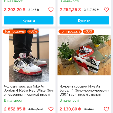
В наявності
В наявності
топ
2 202,20
2 252,25
₴
₴
3 146 ₴
3 217,50 ₴
Купити
Купити
Топ продажів
–30%
Топ продажів
–30%
Чоловічі кросівки Nike Air
Чоловічі кросівки Nike Air
Jordan 4 Retro Red White (білі
Jordan 4 (біло-чорно-червоні)
з червоним і чорним) низькі
D307 гарні низькі стильні
демі кроси PD7361 топ
кроси топ
В наявності
В наявності
2 852,85
2 130,80
₴
₴
4 075,50 ₴
3 044 ₴