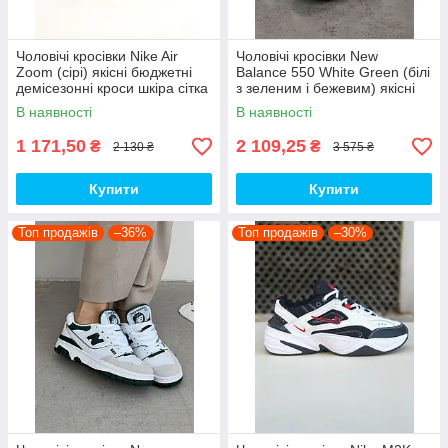
Чоловічі кросівки Nike Air
Чоловічі кросівки New
Zoom (сірі) якісні бюджетні
Balance 550 White Green (білі
демісезонні кроси шкіра сітка
з зеленим і бежевим) якісні
D426 топ
модні кроси NB020 топ
В наявності
В наявності
1 171,50
2 109,25
₴
₴
2 130 ₴
3 575 ₴
Купити
Купити
Топ продажів
–36%
Топ продажів
–30%