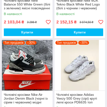
Чоловічі кросівки New
Чоловічі кросівки Nike M2K
Balance 550 White Green (білі
Tekno Black White Red Logo
з зеленим) якісні повсякденні
(білі з чорним і червоним)
кроси NB020 top
спортивні демі кроси PD7430
В наявності
В наявності
топ
2 103,04
2 152,15
₴
₴
3 286 ₴
3 074,50 ₴
Купити
Купити
Топ продажів
–30%
Топ продажів
–30%
Чоловічі кросівки Nike Air
Чоловічі кросівки Adidas
Jordan Denim Black (чорні із
Yeezy 500 Grey (сірі) круті
сірим і червоним) модні
легкі кроси PD6635 топ
демісезонні кроси PD7043