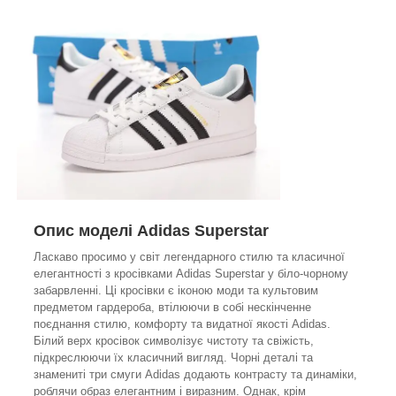
Опис моделі Adidas Superstar
Ласкаво просимо у світ легендарного стилю та класичної
елегантності з кросівками Adidas Superstar у біло-чорному
забарвленні. Ці кросівки є іконою моди та культовим
предметом гардероба, втілюючи в собі нескінченне
поєднання стилю, комфорту та видатної якості Adidas.
Білий верх кросівок символізує чистоту та свіжість,
підкреслюючи їх класичний вигляд. Чорні деталі та
знамениті три смуги Adidas додають контрасту та динаміки,
роблячи образ елегантним і виразним. Однак, крім