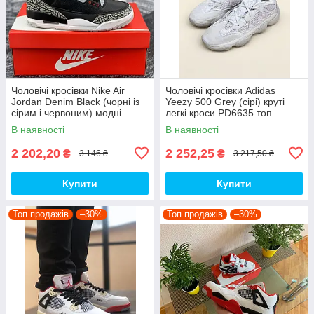
Чоловічі кросівки Nike Air
Чоловічі кросівки Adidas
Jordan Denim Black (чорні із
Yeezy 500 Grey (сірі) круті
сірим і червоним) модні
легкі кроси PD6635 топ
демісезонні кроси PD7043
В наявності
В наявності
топ
2 202,20
2 252,25
₴
₴
3 146 ₴
3 217,50 ₴
Купити
Купити
Топ продажів
–30%
Топ продажів
–30%