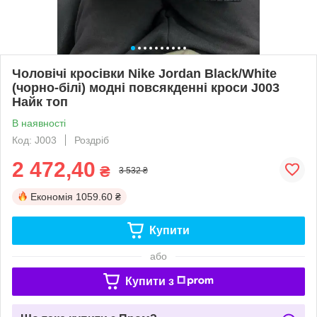
Чоловічі кросівки Nike Jordan Black/White
(чорно-білі) модні повсякденні кроси J003
Найк топ
В наявності
Код: J003
Роздріб
2 472,40
₴
3 532 ₴
Економія
1059.60 ₴
Купити
або
Купити з