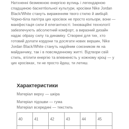
Натхненні безмежною енергією вулиць і легендарною
спадщиною баскетбольної культури, кросівки Nike Jordan
Black/White стануть вираженням твого стилю й амбіцій.
Чорно-біла палітра цих кросівок не просто кольори, вони —
маніфестація сили й елегантності. Інноваційні технології
забезпечують абсолютний комфорт, а виразний дизайн
надає образу силу та динаміку. Створені для тих, хто
готовий долати кордони та досягати нових вершин, Nike
Jordan Black/White стануть надійним союзником як на
майданчику, так і в повсякденному житті. Відтвори свій
стиль, втілити енергію та впевненість у кожному кроці — у
цих кросівках, ти не просто йдеш, ти летиш.
Характеристики
Матеріал верху — шкіра
Матеріал підошви — гума
Матеріал всередині — текстиль
40
41
42
43
44
45