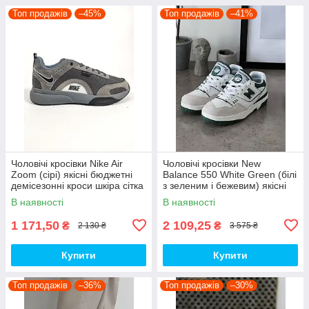
Топ продажів
–45%
Топ продажів
–41%
Чоловічі кросівки Nike Air
Чоловічі кросівки New
Zoom (сірі) якісні бюджетні
Balance 550 White Green (білі
демісезонні кроси шкіра сітка
з зеленим і бежевим) якісні
D426 топ
модні кроси NB020 топ
В наявності
В наявності
1 171,50
2 109,25
₴
₴
2 130 ₴
3 575 ₴
Купити
Купити
Топ продажів
–36%
Топ продажів
–30%