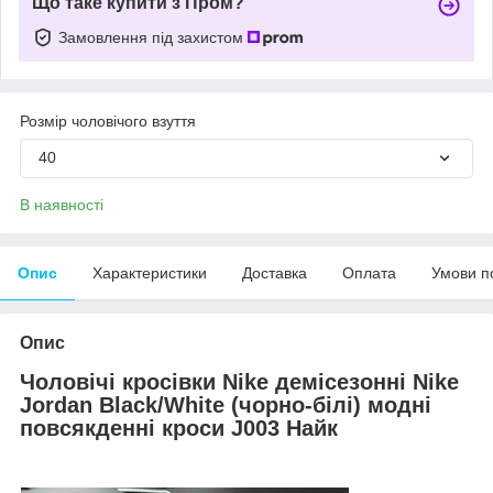
Що таке купити з Пром?
Замовлення під захистом
Розмір чоловічого взуття
40
В наявності
Опис
Характеристики
Доставка
Оплата
Умови п
Опис
Чоловічі кросівки Nike демісезонні Nike
Jordan Black/White (
чорно-білі
) модні
повсякденні кроси
J003
Найк