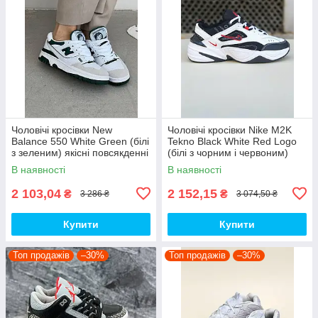
Чоловічі кросівки New
Чоловічі кросівки Nike M2K
Balance 550 White Green (білі
Tekno Black White Red Logo
з зеленим) якісні повсякденні
(білі з чорним і червоним)
кроси NB020 top
спортивні демі кроси PD7430
В наявності
В наявності
топ
2 103,04
2 152,15
₴
₴
3 286 ₴
3 074,50 ₴
Купити
Купити
Топ продажів
–30%
Топ продажів
–30%