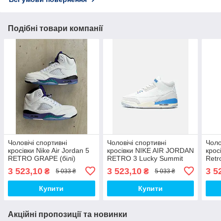
Подібні товари компанії
Чоловічі спортивні
Чоловічі спортивні
Чоло
кросівки Nike Air Jordan 5
кросівки NIKE AIR JORDAN
крос
RETRO GRAPE (білі)
RETRO 3 Lucky Summit
Retr
стильні повсякденні кроси
White / Blue (білі) стильні
стил
3 523,10
3 523,10
3 5
₴
₴
5 033 ₴
5 033 ₴
jd39 Найк топ
повсякденні кроси jdl4
jd36
Найк топ
Купити
Купити
Акційні пропозиції та новинки