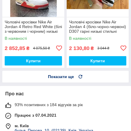
Чоловічі кросівки Nike Air
Чоловічі кросівки Nike Air
Jordan 4 Retro Red White (білі
Jordan 4 (біло-чорно-червоні)
з червоним і чорним) низькі
D307 гарні низькі стильні
демі кроси PD7361 топ
кроси топ
В наявності
В наявності
2 852,85
2 130,80
₴
₴
4 075,50 ₴
3 044 ₴
Купити
Купити
Показати ще
Про нас
93% позитивних з 184 відгуків за рік
Працює з 07.04.2021
м. Київ
бульв. Перова, 10. (02139), Київ, Україна