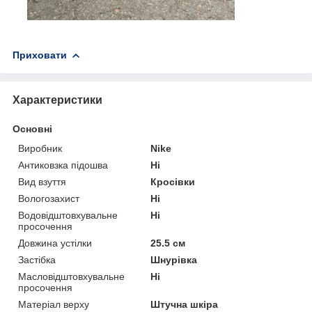
Приховати
Характеристики
Основні
Виробник
Nike
Антиковзка підошва
Ні
Вид взуття
Кросівки
Вологозахист
Ні
Водовідштовхувальне
Ні
просочення
Довжина устілки
25.5 см
Застібка
Шнурівка
Масловідштовхувальне
Ні
просочення
Матеріал верху
Штучна шкіра