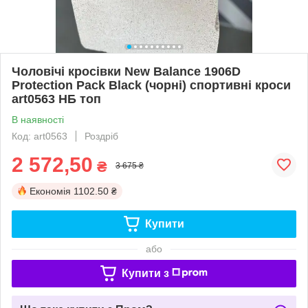
Чоловічі кросівки New Balance 1906D
Protection Pack Black (чорні) спортивні кроси
art0563 НБ топ
В наявності
Код: art0563
Роздріб
2 572,50
₴
3 675 ₴
Економія
1102.50 ₴
Купити
або
Купити з