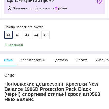
Що таке купити з Пром?
Замовлення під захистом
Розмір чоловічого взуття
41
42
43
44
45
В наявності
Опис
Характеристики
Доставка
Оплата
Умови п
Опис
Чоловік
ские
демісезонні
кросівки New
Balance 1906D Protection Pack Black
(
черн
і) спортивні стильні кроси
art0563
Нью Беленс