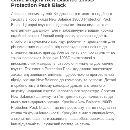
Protection Pack Black
Ласкаво просимо у світ бездоганного стилю та надійного
захисту з кросівками New Balance 1906D Protection Pack
Black. Ці чорні взуттєві шедеври не тільки виділяються
елегантним дизайном, але й забезпечують вашим крокам
надійний захист. Чорний колір верху кросівок надає їм
строгого та сучасного вигляду, роблячи їх ідеальними для
різноманітних сценаріїв, від повсякденного носіння до
стильних міських пригод. Але це не тільки про стиль — це
також про захист. Кросівки 1906D виготовлені з
високоякісних матеріалів, створюючи міцне та довговічне
взуття. Технологія Protection Pack додатково забезпечує
захист від зовнішніх впливів, підкреслюючи прогресивний
підхід бренда New Balance до комфорту та безпеки. Деталі
в сріблястому й білому кольорах додають стильного
акценту, надаючи взуттю неповторного характеру. Логотип
New Balance на язичку та п'яті демонструє належність до
цього легендарного бренда. Кросівки New Balance 1906D
Protection Pack Black — це не просто взуття, це поєднання
стилю та функціональності. Крокуйте в них з упевненістю,
знаючи, що ваші ноги захищені, і ваш образ виражає вашу
індивідуальність і сучасний погляд на стиль