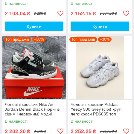
кроси NB020 top
спортивні демі кроси PD7430
В наявності
В наявності
топ
2 103,04
2 152,15
₴
₴
3 286 ₴
3 074,50 ₴
Купити
Купити
Топ продажів
–30%
Топ продажів
–30%
Чоловічі кросівки Nike Air
Чоловічі кросівки Adidas
Jordan Denim Black (чорні із
Yeezy 500 Grey (сірі) круті
сірим і червоним) модні
легкі кроси PD6635 топ
демісезонні кроси PD7043
В наявності
В наявності
топ
2 202,20
2 252,25
₴
₴
3 146 ₴
3 217,50 ₴