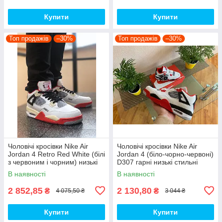
Купити
Купити
Топ продажів
–30%
Топ продажів
–30%
Чоловічі кросівки Nike Air
Чоловічі кросівки Nike Air
Jordan 4 Retro Red White (білі
Jordan 4 (біло-чорно-червоні)
з червоним і чорним) низькі
D307 гарні низькі стильні
демі кроси PD7361 топ
кроси топ
В наявності
В наявності
2 852,85
2 130,80
₴
₴
4 075,50 ₴
3 044 ₴
Купити
Купити