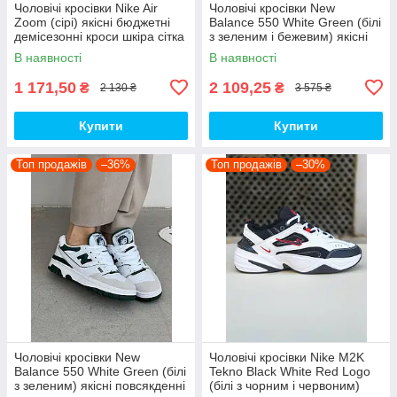
Чоловічі кросівки Nike Air
Чоловічі кросівки New
Zoom (сірі) якісні бюджетні
Balance 550 White Green (білі
демісезонні кроси шкіра сітка
з зеленим і бежевим) якісні
D426 топ
модні кроси NB020 топ
В наявності
В наявності
1 171,50
2 109,25
₴
₴
2 130 ₴
3 575 ₴
Купити
Купити
Топ продажів
–36%
Топ продажів
–30%
Чоловічі кросівки New
Чоловічі кросівки Nike M2K
Balance 550 White Green (білі
Tekno Black White Red Logo
з зеленим) якісні повсякденні
(білі з чорним і червоним)