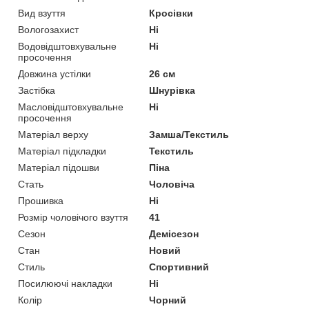
Вид взуття
Кросівки
Вологозахист
Ні
Водовідштовхувальне
Ні
просочення
Довжина устілки
26 см
Застібка
Шнурівка
Масловідштовхувальне
Ні
просочення
Матеріал верху
Замша/Текстиль
Матеріал підкладки
Текстиль
Матеріал підошви
Піна
Стать
Чоловіча
Прошивка
Ні
Розмір чоловічого взуття
41
Сезон
Демісезон
Стан
Новий
Стиль
Спортивний
Посилюючі накладки
Ні
Колір
Чорний