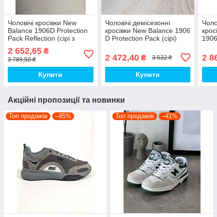
Чоловічі кросівки New
Чоловічі демісезонні
Чоло
Balance 1906D Protection
кросівки New Balance 1906
крос
Pack Reflection (сірі з
D Protection Pack (сірі)
1906
чорним) спортивні демі
спортивні стильні кроси
Blac
2 652,65
₴
кроси М0812 top
11383 НБ топ
повс
2 472,40
2 8
₴
3 532 ₴
3 789,50 ₴
Купити
Купити
Акційні пропозиції та новинки
Топ продажів
–45%
Топ продажів
–41%