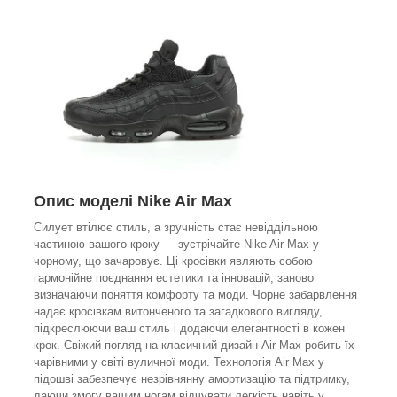
Опис моделі Nike Air Max
Силует втілює стиль, а зручність стає невіддільною
частиною вашого кроку — зустрічайте Nike Air Max у
чорному, що зачаровує. Ці кросівки являють собою
гармонійне поєднання естетики та інновацій, заново
визначаючи поняття комфорту та моди. Чорне забарвлення
надає кросівкам витонченого та загадкового вигляду,
підкреслюючи ваш стиль і додаючи елегантності в кожен
крок. Свіжий погляд на класичний дизайн Air Max робить їх
чарівними у світі вуличної моди. Технологія Air Max у
підошві забезпечує незрівнянну амортизацію та підтримку,
даючи змогу вашим ногам відчувати легкість навіть у