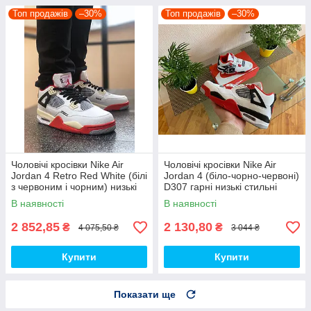
Топ продажів
–30%
Топ продажів
–30%
Чоловічі кросівки Nike Air
Чоловічі кросівки Nike Air
Jordan 4 Retro Red White (білі
Jordan 4 (біло-чорно-червоні)
з червоним і чорним) низькі
D307 гарні низькі стильні
демі кроси PD7361 топ
кроси топ
В наявності
В наявності
2 852,85
2 130,80
₴
₴
4 075,50 ₴
3 044 ₴
Купити
Купити
Показати ще