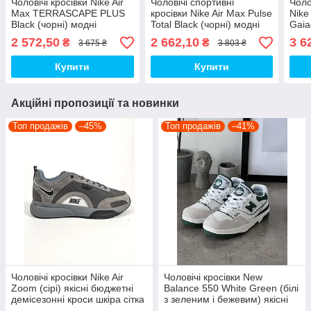
Чоловічі кросівки Nike Air
Чоловічі спортивні
Чоло
Max TERRASCAPE PLUS
кросівки Nike Air Max Pulse
Nike
Black (чорні) модні
Total Black (чорні) модні
Gaia
повсякденні кроси 396
повсякденні кроси 01176
(чор
2 572,50
2 662,10
3 6
₴
₴
3 675 ₴
3 803 ₴
Найк топ
Найк топ
повс
Найк
Купити
Купити
Акційні пропозиції та новинки
Топ продажів
–45%
Топ продажів
–41%
Чоловічі кросівки Nike Air
Чоловічі кросівки New
Zoom (сірі) якісні бюджетні
Balance 550 White Green (білі
демісезонні кроси шкіра сітка
з зеленим і бежевим) якісні
D426 топ
модні кроси NB020 топ