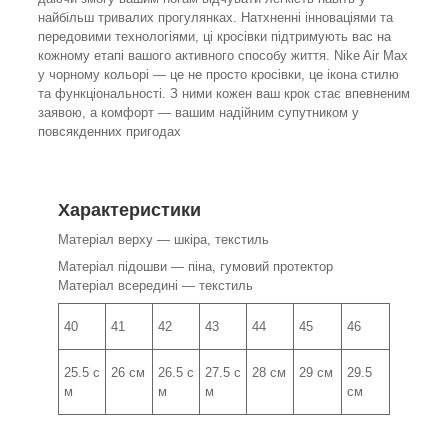
найбільш тривалих прогулянках. Натхненні інноваціями та
передовими технологіями, ці кросівки підтримують вас на
кожному етапі вашого активного способу життя. Nike Air Max
у чорному кольорі — це не просто кросівки, це ікона стилю
та функціональності. З ними кожен ваш крок стає впевненим
заявою, а комфорт — вашим надійним супутником у
повсякденних пригодах
Характеристики
Матеріал верху — шкіра, текстиль
Матеріал підошви — піна, гумовий протектор
Матеріал всередині — текстиль
40
41
42
43
44
45
46
25.5 с
26 см
26.5 с
27.5 с
28 см
29 см
29.5
м
м
м
см