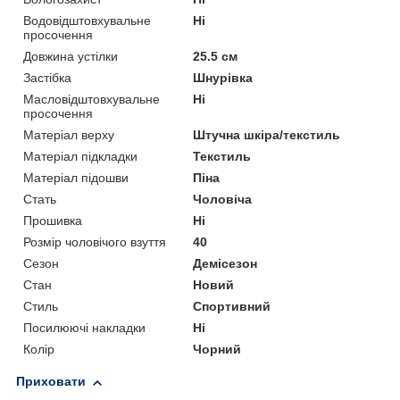
Водовідштовхувальне
Ні
просочення
Довжина устілки
25.5 см
Застібка
Шнурівка
Масловідштовхувальне
Ні
просочення
Матеріал верху
Штучна шкіра/текстиль
Матеріал підкладки
Текстиль
Матеріал підошви
Піна
Стать
Чоловіча
Прошивка
Ні
Розмір чоловічого взуття
40
Сезон
Демісезон
Стан
Новий
Стиль
Спортивний
Посилюючі накладки
Ні
Колір
Чорний
Приховати