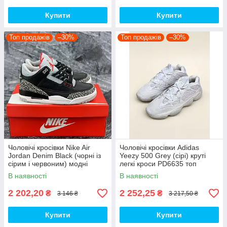
Купити
Купити
Топ продажів
–30%
Топ продажів
–30%
Чоловічі кросівки Nike Air
Чоловічі кросівки Adidas
Jordan Denim Black (чорні із
Yeezy 500 Grey (сірі) круті
сірим і червоним) модні
легкі кроси PD6635 топ
демісезонні кроси PD7043
В наявності
В наявності
топ
2 202,20
2 252,25
₴
₴
3 146 ₴
3 217,50 ₴
Купити
Купити