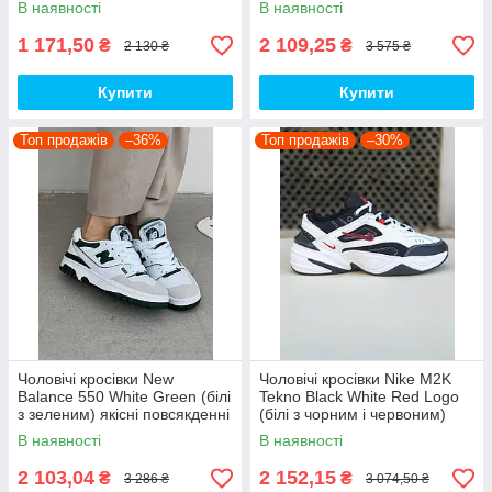
В наявності
В наявності
1 171,50
2 109,25
₴
₴
2 130 ₴
3 575 ₴
Купити
Купити
Топ продажів
–36%
Топ продажів
–30%
Чоловічі кросівки New
Чоловічі кросівки Nike M2K
Balance 550 White Green (білі
Tekno Black White Red Logo
з зеленим) якісні повсякденні
(білі з чорним і червоним)
кроси NB020 top
спортивні демі кроси PD7430
В наявності
В наявності
топ
2 103,04
2 152,15
₴
₴
3 286 ₴
3 074,50 ₴