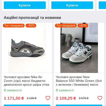
Найк топ
топ
Купити
Купити
Акційні пропозиції та новинки
Топ продажів
–45%
Топ продажів
–41%
Чоловічі кросівки Nike Air
Чоловічі кросівки New
Zoom (сірі) якісні бюджетні
Balance 550 White Green (білі
демісезонні кроси шкіра сітка
з зеленим і бежевим) якісні
D426 топ
модні кроси NB020 топ
В наявності
В наявності
1 171,50
2 109,25
₴
₴
2 130 ₴
3 575 ₴