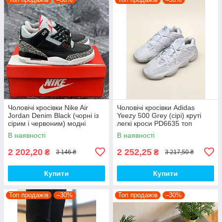
Чоловічі кросівки Nike Air
Чоловічі кросівки Adidas
Jordan Denim Black (чорні із
Yeezy 500 Grey (сірі) круті
сірим і червоним) модні
легкі кроси PD6635 топ
демісезонні кроси PD7043
В наявності
В наявності
топ
2 202,20
2 252,25
₴
₴
3 146 ₴
3 217,50 ₴
Купити
Купити
Топ продажів
–30%
Топ продажів
–30%