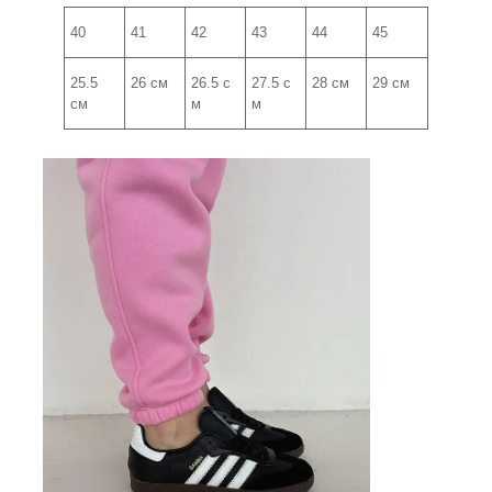
40
41
42
43
44
45
25.5
26 см
26.5 с
27.5 с
28 см
29 см
см
м
м