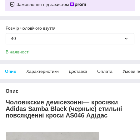
Замовлення під захистом
Розмір чоловічого взуття
40
В наявності
Опис
Характеристики
Доставка
Оплата
Умови п
Опис
Чоловік
ские
демісезонні
— кросівки
Adidas Samba Black (
черн
ые)
стильні
повсякденні кроси AS046 Адідас