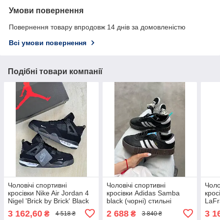
Умови повернення
Повернення товару впродовж 14 днів за домовленістю
Всі умови повернення
Подібні товари компанії
Чоловічі спортивні
Чоловічі спортивні
Чоло
кросівки Nike Air Jordan 4
кросівки Adidas Samba
крос
Nigel 'Brick by Brick' Black
black (чорні) стильні
LaFr
(чорні) стильні
повсякденні кроси A00154
(чор
3 162,60
2 688
3 1
₴
₴
4 518 ₴
3 840 ₴
повсякденні кроси jd38
Адідас топ
стил