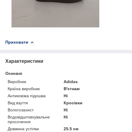
Приховати
Характеристики
Основні
Виробник
Adidas
Країна виробник
В'єтнам
Антиковзка підошва
Ні
Вид взуття
Кросівки
Вологозахист
Ні
Водовідштовхувальне
Ні
просочення
Довжина устілки
25.5 см