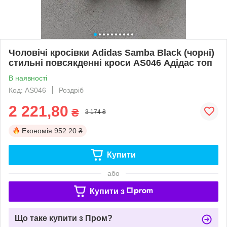
Чоловічі кросівки Adidas Samba Black (чорні)
стильні повсякденні кроси AS046 Адідас топ
В наявності
Код: AS046
Роздріб
2 221,80
₴
3 174 ₴
Економія
952.20 ₴
Купити
або
Купити з
Що таке купити з Пром?