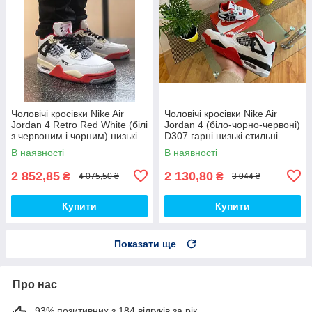
Чоловічі кросівки Nike Air
Чоловічі кросівки Nike Air
Jordan 4 Retro Red White (білі
Jordan 4 (біло-чорно-червоні)
з червоним і чорним) низькі
D307 гарні низькі стильні
демі кроси PD7361 топ
кроси топ
В наявності
В наявності
2 852,85
2 130,80
₴
₴
4 075,50 ₴
3 044 ₴
Купити
Купити
Показати ще
Про нас
93% позитивних з 184 відгуків за рік