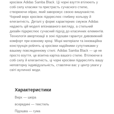
кросівок Adidas Samba Black. Ці чорні взуття втілюють у
собі силу класики та пристрасть сучасного стилю,
створюючи образ, який заворожує своєю вишуканістю.
Чорний верх кросівок підкреслює глибину кольору й
елегантність. Деталі у формі характерних смужок Adidas
надають цій моделі впізнаваного вигляду, а стильний
дизайн підкреслює сучасний підхід до класичних елементів.
Технологія амортизації в зоні підошви гарантує дивовижний
комфорт при кожному кроці. Міцні матеріали та інноваційна
конструкція роблять ці кросівки надійними супутниками у
вашому повсякденному стилі. Adidas Samba Black — це не
просто взуття, це візитна картка вашого стилю. Втілюючи в
собі силу й елегантність, ці чорні кросівки підкреслять вашу
неповторну індивідуальність, ставлячи вас у центр уваги у
світі вуличної моди.
Характеристики
Верх — шкіра
всередині — текстиль
Підошва — гума