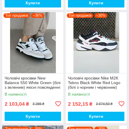
Купити
Купити
Топ продажів
–36%
Топ продажів
–30%
Чоловічі кросівки New
Чоловічі кросівки Nike M2K
Balance 550 White Green (білі
Tekno Black White Red Logo
з зеленим) якісні повсякденні
(білі з чорним і червоним)
кроси NB020 top
спортивні демі кроси PD7430
В наявності
В наявності
топ
2 103,04
2 152,15
₴
₴
3 286 ₴
3 074,50 ₴
Купити
Купити
Топ продажів
–30%
Топ продажів
–30%