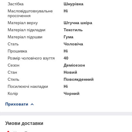
Застібка
Шнурівка
Масловідштовхувальне
Ні
просочення
Матеріал верху
Штучна шкіра
Матеріал підкладки
Текстиль
Матеріал підошви
Гума
Стать
Чоловіча
Прошивка
Ні
Розмір чоловічого взуття
40
Сезон
Демісезон
Стан
Новий
Стиль
Повсякденний
Посилюючі накладки
Ні
Колір
Чорний
Приховати
Умови доставки