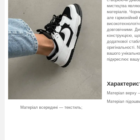
мистецтва являю
матеріалів. Чорн
але гармонійний 
високотехнологіч
довговічними. Д
конструкцією, що
додаткової стабі
оригінальності. 
вашого унікально
підкреслює вашу 
Характерис
Матеріал верху 
Матеріал підошв
Матеріал всередині — текстиль;