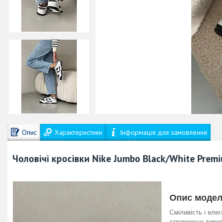
Опис
Характеристики
Інформація для замовлення
Чоловічі кросівки Nike Jumbo Black/White Premi
Опис модел
Сміливість і еле
створюючи дивови