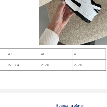
43
44
45
27.5 см
28 см
29 см
и
Возврат и обмен