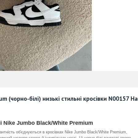
um (чорно-білі) низькі стильні кросівки N00157 Н
і Nike Jumbo Black/White Premium
гантність об'єднуються в кросівках Nike Jumbo Black/White Premium,
жний шедевр стилю й індивідуальності. Ці чорно-білі взуттєві твори