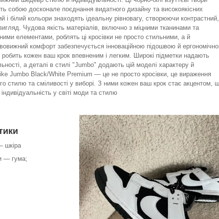
ть собою досконале поєднання видатного дизайну та високоякісних
ий і білий кольори знаходять ідеальну рівновагу, створюючи контрастний,
вигляд. Чудова якість матеріалів, включно з міцними тканинами та
ними елементами, роблять ці кросівки не просто стильними, а й
ивовижний комфорт забезпечується інноваційною підошвою й ергономічн
 робить кожен ваш крок впевненим і легким. Широкі підметки надають
льності, а деталі в стилі "Jumbo" додають цій моделі характеру й
Nike Jumbo Black/White Premium — це не просто кросівки, це вираження
го стилю та сміливості у виборі. З ними кожен ваш крок стає акцентом, 
індивідуальність у світі моди та стилю
тики
— шкіра
и — гума;