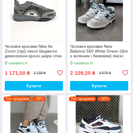
Чоловічі кросівки Nike Air
Чоловічі кросівки New
Zoom (сірі) якісні бюджетні
Balance 550 White Green (білі
демісезонні кроси шкіра сітка
з зеленим і бежевим) якісні
D426 топ
модні кроси NB020 топ
В наявності
В наявності
1 171,50
2 109,25
₴
₴
2 130 ₴
3 575 ₴
Купити
Купити
Топ продажів
–36%
Топ продажів
–30%