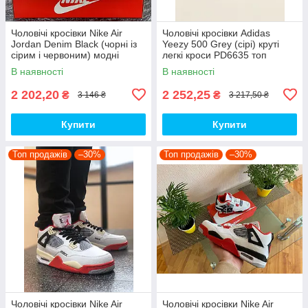
Чоловічі кросівки Nike Air
Чоловічі кросівки Adidas
Jordan Denim Black (чорні із
Yeezy 500 Grey (сірі) круті
сірим і червоним) модні
легкі кроси PD6635 топ
демісезонні кроси PD7043
В наявності
В наявності
топ
2 202,20
2 252,25
₴
₴
3 146 ₴
3 217,50 ₴
Купити
Купити
Топ продажів
–30%
Топ продажів
–30%
Чоловічі кросівки Nike Air
Чоловічі кросівки Nike Air