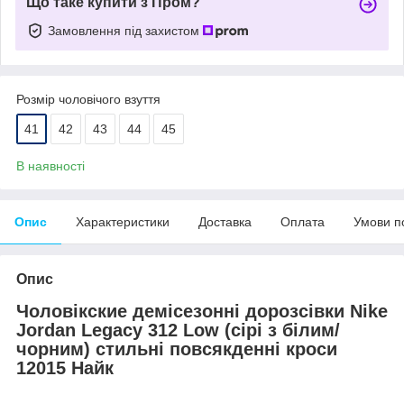
Що таке купити з Пром?
Замовлення під захистом
Розмір чоловічого взуття
41
42
43
44
45
В наявності
Опис
Характеристики
Доставка
Оплата
Умови п
Опис
Чоловік
ские
демісезонні
до
розсівки
Nike
Jordan
Legacy
312
Low
(
сірі з білим/
чорним
)
стильні
повсякденні
кроси
12015
Найк