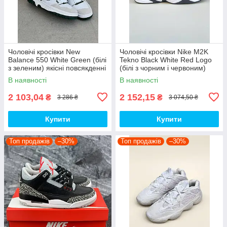
Чоловічі кросівки New
Чоловічі кросівки Nike M2K
Balance 550 White Green (білі
Tekno Black White Red Logo
з зеленим) якісні повсякденні
(білі з чорним і червоним)
кроси NB020 top
спортивні демі кроси PD7430
В наявності
В наявності
топ
2 103,04
2 152,15
₴
₴
3 286 ₴
3 074,50 ₴
Купити
Купити
Топ продажів
–30%
Топ продажів
–30%