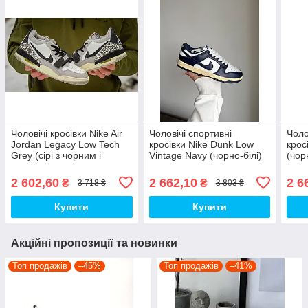
Чоловічі кросівки Nike Air
Чоловічі спортивні
Чоло
Jordan Legacy Low Tech
кросівки Nike Dunk Low
крос
Grey (сірі з чорним і
Vintage Navy (чорно-білі)
(чор
білим) модні осінні кеди
стильні повсякденні кроси
повс
I1209 топ
026 Найк топ
Найк
2 602,60
2 662,10
2 6
₴
₴
3 718 ₴
3 803 ₴
Купити
Купити
Акційні пропозиції та новинки
Топ продажів
–45%
Топ продажів
–41%