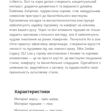
стійкість. Білі та чорні деталі створюють концептуальний
контраст, додаючи динамічності та виразності дизайну.
Емблема Jumpman, підкреслена чорним, стає невіддільним
символом пристрасті до баскетбольного мистецтва.
Ергономічна посадка та високотехнологічна конструкція
забезпечують надійну підтримку та комфорт на кожному
етапі вашого руху. Чорні та білі елементи підошви не тільки
надають кросівкам стильного вигляду, але й забезпечують
чудове зчеплення на різних поверхнях. Технологія Air в зоні
п'яти гарантує ефективну амортизацію, створюючи відчуття
легкості та підтримки під час кожного кроку. Nike Jordan
Legacy 312 Low у сірому виготовленні з білими та чорними
елементами — це не просто взуття, це мистецтво поєднання
стилю, комфорту та баскетбольної спадщини. Одягайтеся з
упевненістю, виділяйтеся з натовпу та підкреслюйте свою
прихильність культовому стилю.
Характеристики
Матеріал верху – прес-шкіра;
Матеріал підошви — піна
Матеріал всередині — текстиль;