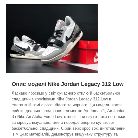
Опис моделі Nike Jordan Legacy 312 Low
Ласкаво просимо у світ сучасного стилю й баскетбольної
спадщини з кросівками Nike Jordan Legacy 312 Low в
елегантній гамі сірого, білого та чорного. Ця модель являє
собою ідеальне поєднання елементів Air Jordan 1, Air Jordan
3 і Nike Air Alpha Force Low, створюючи взуття, яке не тільки
зачаровує візуально, але й передає енергію культової
баскетбольної спадщини. Сірий верх кросівок, виготовлений
із міцних матеріалів, демонструє вишукану структуру та