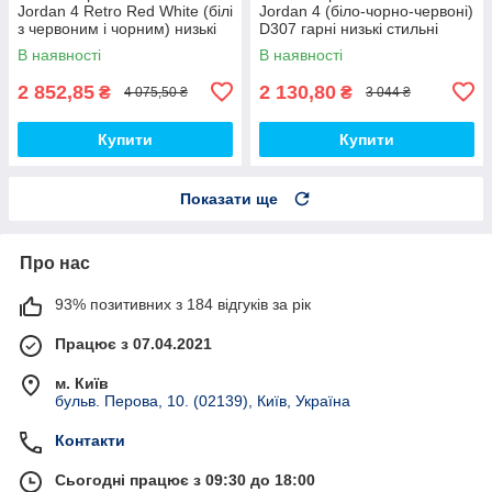
Jordan 4 Retro Red White (білі
Jordan 4 (біло-чорно-червоні)
з червоним і чорним) низькі
D307 гарні низькі стильні
демі кроси PD7361 топ
кроси топ
В наявності
В наявності
2 852,85
2 130,80
₴
₴
4 075,50 ₴
3 044 ₴
Купити
Купити
Показати ще
Про нас
93% позитивних з 184 відгуків за рік
Працює з 07.04.2021
м. Київ
бульв. Перова, 10. (02139), Київ, Україна
Контакти
Сьогодні працює з 09:30 до 18:00