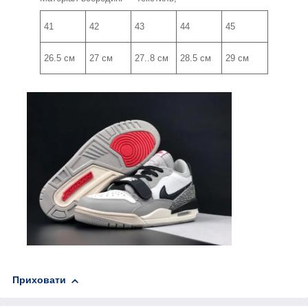
41
42
43
44
45
26.5 см
27 см
27..8 см
28.5 см
29 см
Приховати