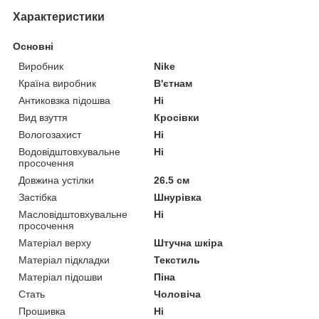
Характеристики
Основні
Виробник
Nike
Країна виробник
В'єтнам
Антиковзка підошва
Ні
Вид взуття
Кросівки
Вологозахист
Ні
Водовідштовхувальне
Ні
просочення
Довжина устілки
26.5 см
Застібка
Шнурівка
Масловідштовхувальне
Ні
просочення
Матеріал верху
Штучна шкіра
Матеріал підкладки
Текстиль
Матеріал підошви
Піна
Стать
Чоловіча
Прошивка
Ні