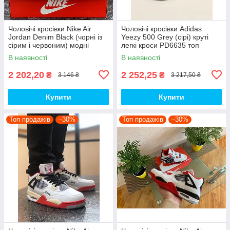
Чоловічі кросівки Nike Air
Чоловічі кросівки Adidas
Jordan Denim Black (чорні із
Yeezy 500 Grey (сірі) круті
сірим і червоним) модні
легкі кроси PD6635 топ
демісезонні кроси PD7043
В наявності
В наявності
топ
2 202,20
2 252,25
₴
₴
3 146 ₴
3 217,50 ₴
Купити
Купити
Топ продажів
–30%
Топ продажів
–30%