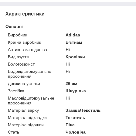
Характеристики
Основні
Виробник
Adidas
Країна виробник
В'єтнам
Антиковзка підошва
Ні
Вид взуття
Кросівки
Вологозахист
Ні
Водовідштовхувальне
Ні
просочення
Довжина устілки
26 см
Застібка
Шнурівка
Масловідштовхувальне
Ні
просочення
Матеріал верху
Замша/Текстиль
Матеріал підкладки
Текстиль
Матеріал підошви
Піна
Стать
Чоловіча