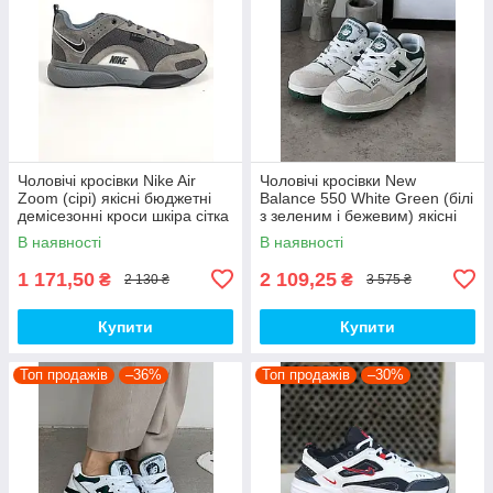
Чоловічі кросівки Nike Air
Чоловічі кросівки New
Zoom (сірі) якісні бюджетні
Balance 550 White Green (білі
демісезонні кроси шкіра сітка
з зеленим і бежевим) якісні
D426 топ
модні кроси NB020 топ
В наявності
В наявності
1 171,50
2 109,25
₴
₴
2 130 ₴
3 575 ₴
Купити
Купити
Топ продажів
–36%
Топ продажів
–30%