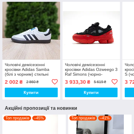
Чоловічі демісезонні
Чоловічі демісезонні
Чоло
кросівки Adidas Samba
кросівки Adidas Ozweego 3
крос
(білі з чорним) стильні
Raf Simons (чорно-
S (ч
повсякденні кроси 11017
червоні) стильні
повс
2 002
3 933,30
3 7
₴
₴
2 860 ₴
5 619 ₴
Адідас топ
повсякденні кроси 15317
крос
Адідас топ
Купити
Купити
Акційні пропозиції та новинки
Топ продажів
–45%
Топ продажів
–41%