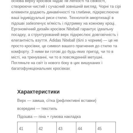
основа верху кросівок надає їм легкості та свіжості,
створюючи чистий і сучасний зовнішній вигляд. Чорні та сірі
елементи додають динамічності та глибини, підкреслюючи
ваші індивідуальні риси стилю. Технологія амортизації в
підошві забезпечує м'якість і підтримку на кожному кроці.
Ергономічний дизайн кросівок Niteball гарантує ідеальну
посадку, а структурований верх підкреслює довговічність і
елегантність взуття. Adidas Niteball (білі з чорним) — це не
просто кросівки, це символ вашого прагнення до стилю та
комфорту. З ними ви готові до будь-яких пригод, чи то в
місті, на тренуванні, чи то в повсякденній метушні.
Погляньте на світ із нового боку в цих вишуканих і
багатофункціональних кросівках
Характеристики
Верх — замша, сітка (рефлективні вставки)
всередині — текстиль
Підошва — піна + гумова накладка
41
42
43
44
45