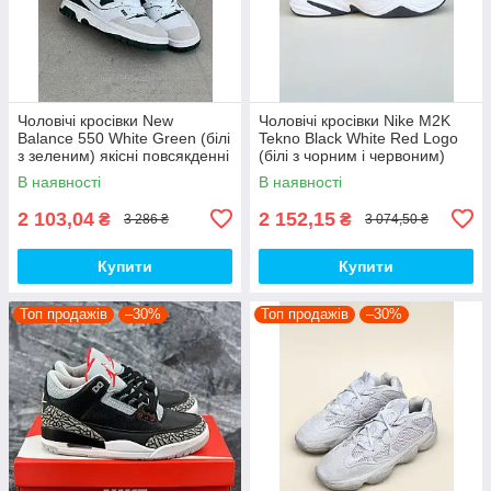
Чоловічі кросівки New
Чоловічі кросівки Nike M2K
Balance 550 White Green (білі
Tekno Black White Red Logo
з зеленим) якісні повсякденні
(білі з чорним і червоним)
кроси NB020 top
спортивні демі кроси PD7430
В наявності
В наявності
топ
2 103,04
2 152,15
₴
₴
3 286 ₴
3 074,50 ₴
Купити
Купити
Топ продажів
–30%
Топ продажів
–30%