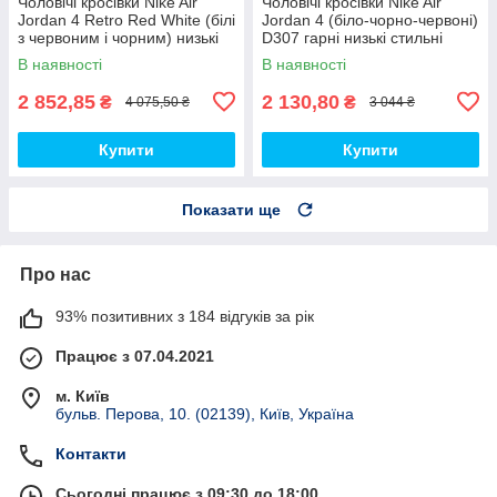
Чоловічі кросівки Nike Air
Чоловічі кросівки Nike Air
Jordan 4 Retro Red White (білі
Jordan 4 (біло-чорно-червоні)
з червоним і чорним) низькі
D307 гарні низькі стильні
демі кроси PD7361 топ
кроси топ
В наявності
В наявності
2 852,85
2 130,80
₴
₴
4 075,50 ₴
3 044 ₴
Купити
Купити
Показати ще
Про нас
93% позитивних з 184 відгуків за рік
Працює з 07.04.2021
м. Київ
бульв. Перова, 10. (02139), Київ, Україна
Контакти
Сьогодні працює з 09:30 до 18:00