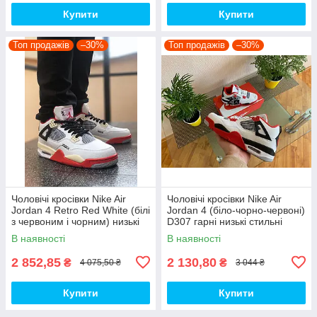
Купити
Купити
Топ продажів
–30%
Топ продажів
–30%
Чоловічі кросівки Nike Air
Чоловічі кросівки Nike Air
Jordan 4 Retro Red White (білі
Jordan 4 (біло-чорно-червоні)
з червоним і чорним) низькі
D307 гарні низькі стильні
демі кроси PD7361 топ
кроси топ
В наявності
В наявності
2 852,85
2 130,80
₴
₴
4 075,50 ₴
3 044 ₴
Купити
Купити