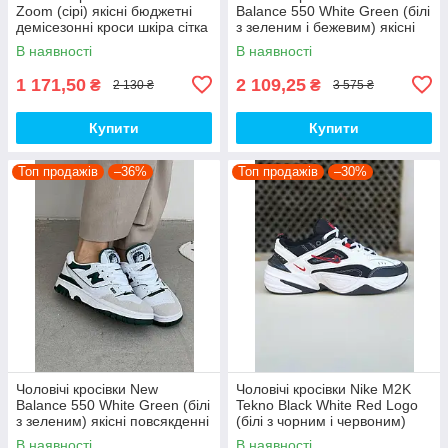
Zoom (сірі) якісні бюджетні
Balance 550 White Green (білі
демісезонні кроси шкіра сітка
з зеленим і бежевим) якісні
D426 топ
модні кроси NB020 топ
В наявності
В наявності
1 171,50
2 109,25
₴
₴
2 130 ₴
3 575 ₴
Купити
Купити
Топ продажів
–36%
Топ продажів
–30%
Чоловічі кросівки New
Чоловічі кросівки Nike M2K
Balance 550 White Green (білі
Tekno Black White Red Logo
з зеленим) якісні повсякденні
(білі з чорним і червоним)
кроси NB020 top
спортивні демі кроси PD7430
В наявності
В наявності