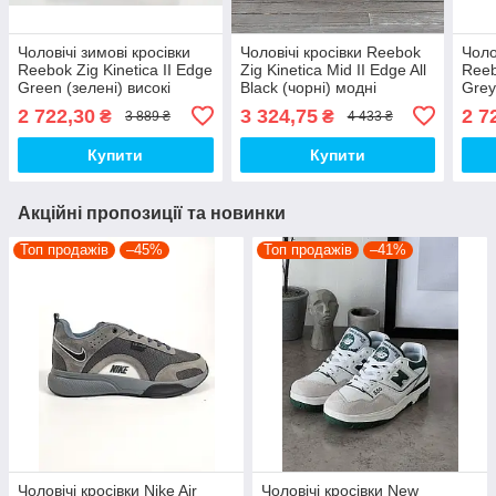
Чоловічі зимові кросівки
Чоловічі кросівки Reebok
Чоло
Reebok Zig Kinetica II Edge
Zig Kinetica Mid II Edge All
Reeb
Green (зелені) високі
Black (чорні) модні
Grey 
повсякденні KS 2228
демісезонні кросівки 1573
повс
2 722,30
3 324,75
2 7
₴
₴
3 889 ₴
4 433 ₴
Рибок топ
Рибок топ
2230
Купити
Купити
Акційні пропозиції та новинки
Топ продажів
–45%
Топ продажів
–41%
Чоловічі кросівки Nike Air
Чоловічі кросівки New