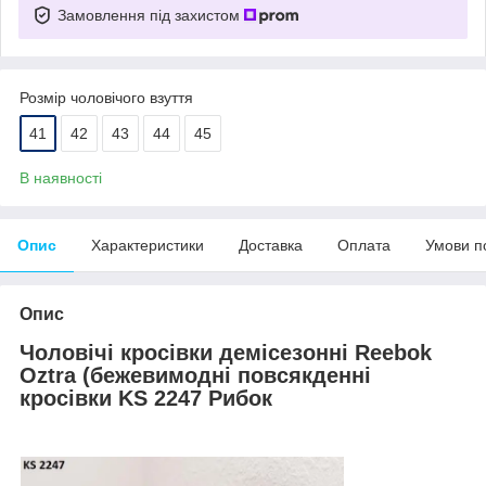
Замовлення під захистом
Розмір чоловічого взуття
41
42
43
44
45
В наявності
Опис
Характеристики
Доставка
Оплата
Умови п
Опис
Чоловічі кросівки демісезонні
Reebok
Oztra
(
бежеви
модні
повсякденні
кросівки
KS
224
7
Рибок