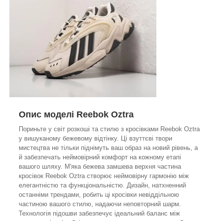
Опис моделі Reebok Oztra
Пориньте у світ розкоші та стилю з кросівками Reebok Oztra
у вишуканому бежевому відтінку. Ці взуттєві твори
мистецтва не тільки піднімуть ваш образ на новий рівень, а
й забезпечать неймовірний комфорт на кожному етапі
вашого шляху. М'яка бежева замшева верхня частина
кросівок Reebok Oztra створює неймовірну гармонію між
елегантністю та функціональністю. Дизайн, натхненний
останніми трендами, робить ці кросівки невіддільною
частиною вашого стилю, надаючи неповторний шарм.
Технологія підошви забезпечує ідеальний баланс між