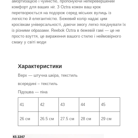
амортизацією і чуйністю, пропонуючи неперевершений
комфорт для ваших ніг. З Oztra кожен ваш крок
перетворюється на подорож серед міських вулиць із
легкістю й елегантністю. Бежевий колір надає цим
кросівкам універсальності, даючи змогу легко поєднувати їх
із різними образами. Reebok Oztra в бежевій гамі — це не
просто взуття, це вираження вашого стилю і неймовірного
смаку у світі моди
Характеристики
Верх — штучна шкіра, текстиль
всередині – текстиль
Підошва — піна
41
42
43
44
45
26 см
26.5 см
27.5 см
28 см
29 см