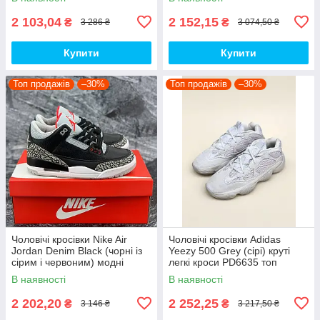
топ
2 103,04
2 152,15
₴
₴
3 286 ₴
3 074,50 ₴
Купити
Купити
Топ продажів
–30%
Топ продажів
–30%
Чоловічі кросівки Nike Air
Чоловічі кросівки Adidas
Jordan Denim Black (чорні із
Yeezy 500 Grey (сірі) круті
сірим і червоним) модні
легкі кроси PD6635 топ
демісезонні кроси PD7043
В наявності
В наявності
топ
2 202,20
2 252,25
₴
₴
3 146 ₴
3 217,50 ₴