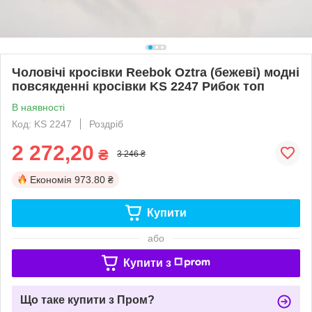
Чоловічі кросівки Reebok Oztra (бежеві) модні
повсякденні кросівки KS 2247 Рибок топ
В наявності
Код: KS 2247
Роздріб
2 272,20
₴
3 246 ₴
Економія
973.80 ₴
Купити
або
Купити з
Що таке купити з Пром?