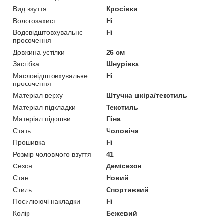
Вид взуття
Кросівки
Вологозахист
Ні
Водовідштовхувальне
Ні
просочення
Довжина устілки
26 см
Застібка
Шнурівка
Масловідштовхувальне
Ні
просочення
Матеріал верху
Штучна шкіра/текстиль
Матеріал підкладки
Текстиль
Матеріал підошви
Піна
Стать
Чоловіча
Прошивка
Ні
Розмір чоловічого взуття
41
Сезон
Демісезон
Стан
Новий
Стиль
Спортивний
Посилюючі накладки
Ні
Колір
Бежевий