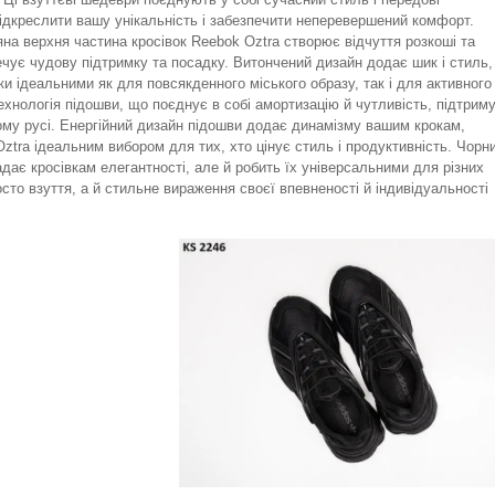
підкреслити вашу унікальність і забезпечити неперевершений комфорт.
яна верхня частина кросівок Reebok Oztra створює відчуття розкоші та
чує чудову підтримку та посадку. Витончений дизайн додає шик і стиль,
вки ідеальними як для повсякденного міського образу, так і для активного
ехнологія підошви, що поєднує в собі амортизацію й чутливість, підтрим
ому русі. Енергійний дизайн підошви додає динамізму вашим крокам,
ztra ідеальним вибором для тих, хто цінує стиль і продуктивність. Чорн
надає кросівкам елегантності, але й робить їх універсальними для різних
осто взуття, а й стильне вираження своєї впевненості й індивідуальності