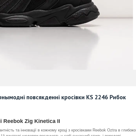
рны
модні
повсякденні кросівки
KS
224
6
Рибок
 Reebok Zig Kinetica II
антність та інновації в кожному кроці з кросівками Reebok Oztra в глибок
. Ці взуттєві шедеври поєднують у собі сучасний стиль і передові