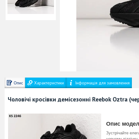
Опис
Характеристики
Інформація для замовлення
Чоловічі кросівки демісезонні
Reebok
Oztra (
че
Опис моделі
Зустрічайте елег
чорному відтінку