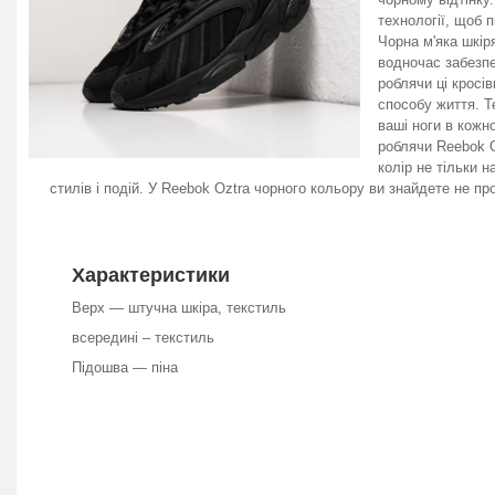
технології, щоб 
Чорна м'яка шкір
водночас забезпе
роблячи ці кросі
способу життя. Т
ваші ноги в кожн
роблячи Reebok O
колір не тільки 
стилів і подій. У Reebok Oztra чорного кольору ви знайдете не пр
Характеристики
Верх — штучна шкіра, текстиль
всередині – текстиль
Підошва — піна