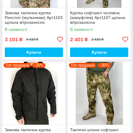
Зимова тактична куртка
Куртка софтшел чоловіча
Рипстоп (мультикам) Арт1103
(камуфляж) Арт1107 щільна
щільна вітрозахисна
вітрозахисна
водовідштовхувальна топ
водовідштовхувальна на
В наявності
В наявності
флісі топ
3 101
2 401
₴
₴
4 430 ₴
3 430 ₴
Купити
Купити
Топ продажів
–30%
Топ продажів
–30%
Зимова тактична куртка
Тактичні штани софтшел