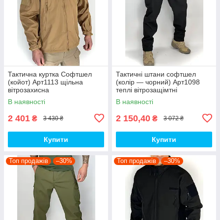
Тактична куртка Софтшел
Тактичні штани софтшел
(койот) Арт1113 щільна
(колір — чорний) Арт1098
вітрозахисна
теплі вітрозащімтні
водовідштовхувальна на
водовідштовхувальні на флісі
В наявності
В наявності
флісі топ
топ
2 401
2 150,40
₴
₴
3 430 ₴
3 072 ₴
Купити
Купити
Топ продажів
–30%
Топ продажів
–30%