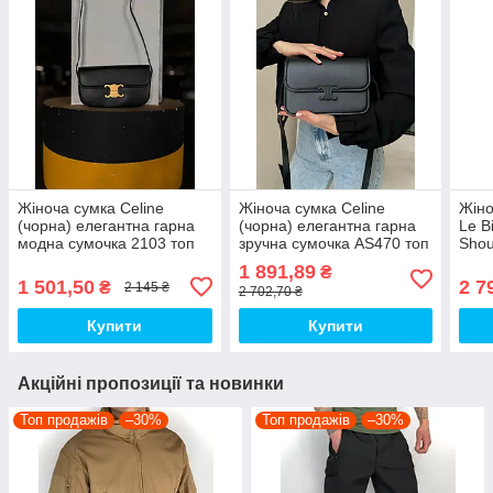
Жіноча сумка Celine
Жіноча сумка Celine
Жіно
(чорна) елегантна гарна
(чорна) елегантна гарна
Le B
модна сумочка 2103 топ
зручна сумочка AS470 топ
Shou
(чор
1 891,89
₴
сумо
1 501,50
2 7
₴
2 145 ₴
2 702,70 ₴
Купити
Купити
Акційні пропозиції та новинки
Топ продажів
–30%
Топ продажів
–30%