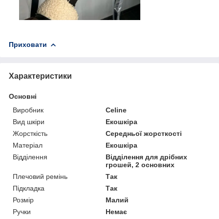
Приховати
Характеристики
Основні
Виробник
Celine
Вид шкіри
Екошкіра
Жорсткість
Середньої жорсткості
Матеріал
Екошкіра
Відділення
Відділення для дрібних
грошей, 2 основних
Плечовий ремінь
Так
Підкладка
Так
Розмір
Малий
Ручки
Немає