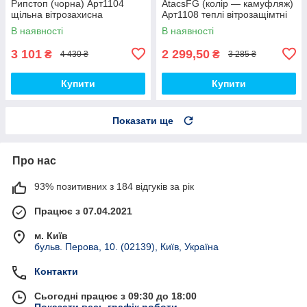
Рипстоп (чорна) Арт1104
AtacsFG (колір — камуфляж)
щільна вітрозахисна
Арт1108 теплі вітрозащімтні
водовідштовхувальна топ
водовідштовхувальні на флісі
В наявності
В наявності
топ
3 101
2 299,50
₴
₴
4 430 ₴
3 285 ₴
Купити
Купити
Показати ще
Про нас
93% позитивних з 184 відгуків за рік
Працює з 07.04.2021
м. Київ
бульв. Перова, 10. (02139), Київ, Україна
Контакти
Сьогодні працює з 09:30 до 18:00
Показати весь графік роботи