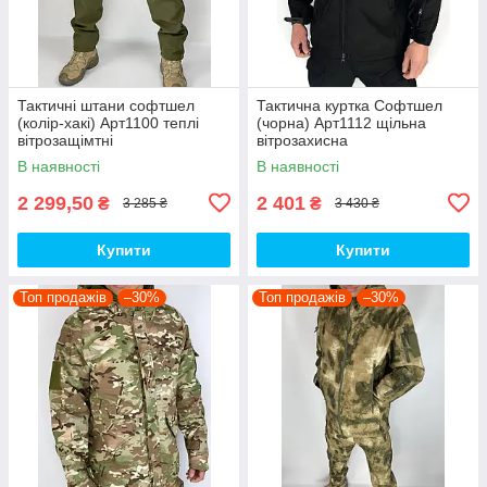
Тактичні штани софтшел
Тактична куртка Софтшел
(колір-хакі) Арт1100 теплі
(чорна) Арт1112 щільна
вітрозащімтні
вітрозахисна
водовідштовхувальні на флісі
водовідштовхувальна на
В наявності
В наявності
топ
флісі топ
2 299,50
2 401
₴
₴
3 285 ₴
3 430 ₴
Купити
Купити
Топ продажів
–30%
Топ продажів
–30%