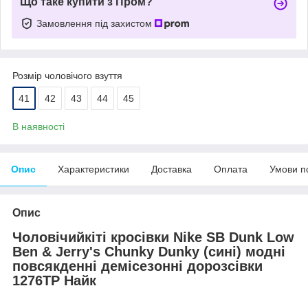
Що таке купити з Пром?
Замовлення під захистом
Розмір чоловічого взуття
41
42
43
44
45
В наявності
Опис
Характеристики
Доставка
Оплата
Умови п
Опис
Чоловічий
кiті кросівки Nike SB Dunk Low
Ben & Jerry's Chunky Dunky (
сині
)
модні
повсякденні
демісезонні
до
розсівки
1276TP Найк