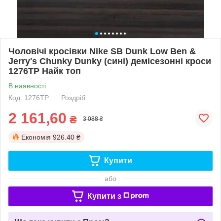
Чоловічі кросівки Nike SB Dunk Low Ben &
Jerry's Chunky Dunky (сині) демісезонні кроси
1276TP Найк топ
В наявності
Код: 1276TP
Роздріб
2 161,60
₴
3 088 ₴
Економія
926.40 ₴
Купити
або
Купити з