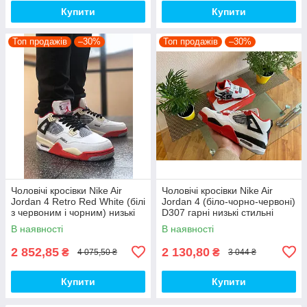
Купити
Купити
Топ продажів
–30%
Топ продажів
–30%
Чоловічі кросівки Nike Air
Чоловічі кросівки Nike Air
Jordan 4 Retro Red White (білі
Jordan 4 (біло-чорно-червоні)
з червоним і чорним) низькі
D307 гарні низькі стильні
демі кроси PD7361 топ
кроси топ
В наявності
В наявності
2 852,85
2 130,80
₴
₴
4 075,50 ₴
3 044 ₴
Купити
Купити