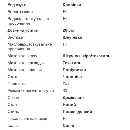
Вид взуття
Кросівки
Вологозахист
Ні
Водовідштовхувальне
Ні
просочення
Довжина устілки
26 см
Застібка
Шнурівка
Масловідштовхувальне
Ні
просочення
Матеріал верху
Штучна шкіра/текстиль
Матеріал підкладки
Текстиль
Матеріал підошви
Поліуретан
Стать
Чоловіча
Прошивка
Так
Розмір чоловічого взуття
41
Сезон
Демісезон
Стан
Новий
Стиль
Повсякденний
Посилюючі накладки
Ні
Колір
Синій