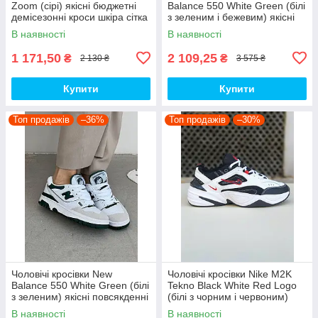
Zoom (сірі) якісні бюджетні
Balance 550 White Green (білі
демісезонні кроси шкіра сітка
з зеленим і бежевим) якісні
D426 топ
модні кроси NB020 топ
В наявності
В наявності
1 171,50
2 109,25
₴
₴
2 130 ₴
3 575 ₴
Купити
Купити
Топ продажів
–36%
Топ продажів
–30%
Чоловічі кросівки New
Чоловічі кросівки Nike M2K
Balance 550 White Green (білі
Tekno Black White Red Logo
з зеленим) якісні повсякденні
(білі з чорним і червоним)
кроси NB020 top
спортивні демі кроси PD7430
В наявності
В наявності