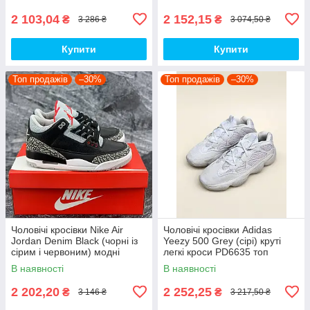
топ
2 103,04
2 152,15
₴
₴
3 286 ₴
3 074,50 ₴
Купити
Купити
Топ продажів
–30%
Топ продажів
–30%
Чоловічі кросівки Nike Air
Чоловічі кросівки Adidas
Jordan Denim Black (чорні із
Yeezy 500 Grey (сірі) круті
сірим і червоним) модні
легкі кроси PD6635 топ
демісезонні кроси PD7043
В наявності
В наявності
топ
2 202,20
2 252,25
₴
₴
3 146 ₴
3 217,50 ₴