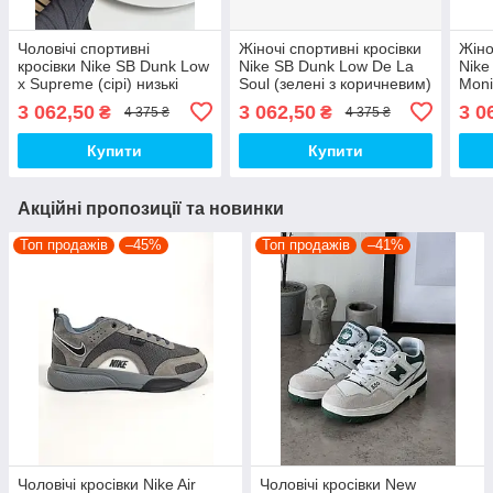
Чоловічі спортивні
Жіночі спортивні кросівки
Жіно
кросівки Nike SB Dunk Low
Nike SB Dunk Low De La
Nike
x Supreme (сірі) низькі
Soul (зелені з коричневим)
Moni
замшеві демісезонні кроси
яскраві демісезонні
текс
3 062,50
3 062,50
3 0
₴
₴
4 375 ₴
4 375 ₴
2740 Найк топ
замшеві кроси 0316 Найк
крос
топ
Купити
Купити
Акційні пропозиції та новинки
Топ продажів
–45%
Топ продажів
–41%
Чоловічі кросівки Nike Air
Чоловічі кросівки New