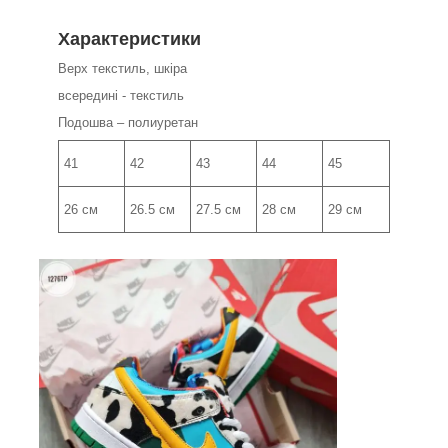
Характеристики
Верх текстиль, шкіра
всередині - текстиль
Подошва – полиуретан
41
42
43
44
45
26 см
26.5 см
27.5 см
28 см
29 см