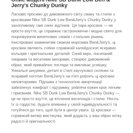
Jerry's Chunky Dunky
Ласкаво просимо до дивовижного світу смаку та стилю з
кросівками Nike SB Dunk Low Ben&Jerry's Chunky Dunky у
захопливому гамі синіх відтінків. Ця пара кросівок — не
просто взуття, це справжнє гастрономічне і модне свято для
поціновувачів виняткових смаків і стильних рішень.
Іннспіровані знаменитим смаком морозива Ben&Jerry's, ці
кросівки являють собою справжній калейдоскоп яскравих
кольорів і оригінальних деталей. Синій верх, посипаний
хмарами та веселими вихорами, створює дивовижний
образ, який приваблює погляди та викликає усмішку.
Унікальні шнурівки, деталі в стилі каучукової склянки та
яскравий логотип Ben&Jerry's на п'яті роблять ці кросівки
неповторними. Підошва з технологією амортизації
забезпечує комфорт і підтримку, роблячи кожен крок легким
і приємним. Nike SB Dunk Low Ben&Jerry's Chunky Dunky —
це не просто взуття, це втілення веселощів і стилю. Носіть
їх із гордістю, будьте впевнені у своїй індивідуальності та
готуйтеся до того, щоб бути в центрі уваги. Ці кросівки —
справжній витвір мистецтва, який додасть у ваш образ нотку
радості й оригінальності.