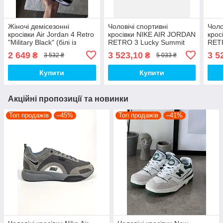
Жіночі демісезонні
Чоловічі спортивні
Чоло
кросівки Air Jordan 4 Retro
кросівки NIKE AIR JORDAN
крос
"Military Black" (білі із
RETRO 3 Lucky Summit
RETR
сірим) модні кроси NJ037
White / Blue (білі) стильні
стил
2 649
3 523,10
3 5
₴
₴
3 532 ₴
5 033 ₴
Найк топ
повсякденні кроси jdl4
jd39
Найк топ
Купити
Купити
Акційні пропозиції та новинки
Топ продажів
–45%
Топ продажів
–41%