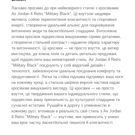
Ласкаво просимо до ери неймовірного стилю з кросівками
Air Jordan 4 Retro "Military Black". Ці взуттєві шедеври
являють собою переплетення елегантності та спортивної
енергії, створюючи ідеальний альянс для поціновувачів
витонченої моди та баскетбольної спадщини. Білосніжна
основа кросівок підкреслена вишуканими сірими деталями,
створюючи стильний контраст і надаючи образу характеру
та витонченості. Ці кросівки — не просто взуття, це витвір
мистецтва, де кожна лінія та деталь ретельно продумані,
щоб підкреслити ваш неповторний стиль. Air Jordan 4 Retro
"Military Black" поєднують у собі видатний дизайн і
технології, забезпечуючи ідеальне поєднання комфорту та
продуктивності. Легка та стійка підошва підтримує ваші ноги
на кожному кроці, а стильна шкіряна верхня частина надає
кросівкам вишуканого вигляду. Ці кросівки — не просто
взуття, це твердження вашого індивідуального стилю, що
підкреслює вашу прихильність до культурної спадщини та
сучасної естетики. Рушайте в дорогу з упевненістю в
кожному русі, втіливши в реальність свій стиль з Air Jordan
4 Retro "Military Black" — взуттям, яке привносить у кожен
ваш крок частку баскетбольної пишноти й елегантності