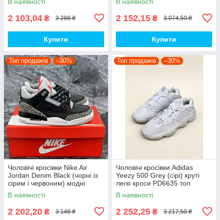
В наявності
В наявності
топ
2 103,04
2 152,15
₴
₴
3 286 ₴
3 074,50 ₴
Купити
Купити
Топ продажів
–30%
Топ продажів
–30%
Чоловічі кросівки Nike Air
Чоловічі кросівки Adidas
Jordan Denim Black (чорні із
Yeezy 500 Grey (сірі) круті
сірим і червоним) модні
легкі кроси PD6635 топ
демісезонні кроси PD7043
В наявності
В наявності
топ
2 202,20
2 252,25
₴
₴
3 146 ₴
3 217,50 ₴