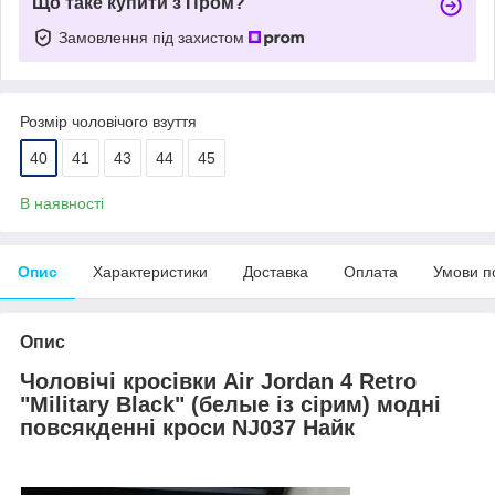
Що таке купити з Пром?
Замовлення під захистом
Розмір чоловічого взуття
40
41
43
44
45
В наявності
Опис
Характеристики
Доставка
Оплата
Умови п
Опис
Чоловічі кросівки Air Jordan 4 Retro
"Military Black" (
бел
ые
із сірим
) модні
повсякденні кроси NJ037
Найк