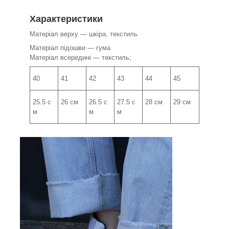
Характеристики
Матеріал верху — шкіра, текстиль
Матеріал підошви — гума
Матеріал всередині — текстиль;
40
41
42
43
44
45
25.5 с
26 см
26.5 с
27.5 с
28 см
29 см
м
м
м