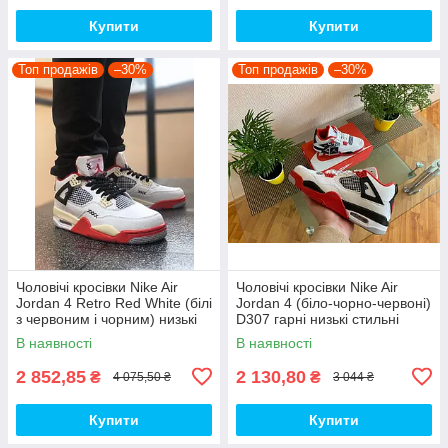
Купити
Купити
Топ продажів
–30%
Топ продажів
–30%
Чоловічі кросівки Nike Air
Чоловічі кросівки Nike Air
Jordan 4 Retro Red White (білі
Jordan 4 (біло-чорно-червоні)
з червоним і чорним) низькі
D307 гарні низькі стильні
демі кроси PD7361 топ
кроси топ
В наявності
В наявності
2 852,85
2 130,80
₴
₴
4 075,50 ₴
3 044 ₴
Купити
Купити