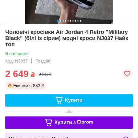
Чоловічі кросівки Air Jordan 4 Retro "Military
Black" (білі із сірим) модні кроси NJ037 Найк
топ
В наявності
Код: NJ037
Роздріб
2 649
₴
3 532 ₴
Економія
883 ₴
Купити
або
Купити з