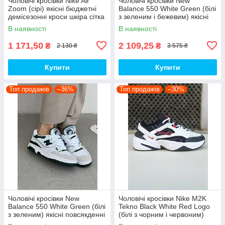
Чоловічі кросівки Nike Air
Чоловічі кросівки New
Zoom (сірі) якісні бюджетні
Balance 550 White Green (білі
демісезонні кроси шкіра сітка
з зеленим і бежевим) якісні
D426 топ
модні кроси NB020 топ
В наявності
В наявності
1 171,50
2 109,25
₴
₴
2 130 ₴
3 575 ₴
Купити
Купити
Топ продажів
–36%
Топ продажів
–30%
Чоловічі кросівки New
Чоловічі кросівки Nike M2K
Balance 550 White Green (білі
Tekno Black White Red Logo
з зеленим) якісні повсякденні
(білі з чорним і червоним)
кроси NB020 top
спортивні демі кроси PD7430