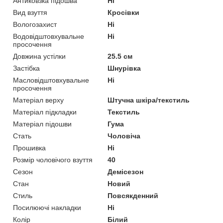
Антиковзка підошва
Ні
Вид взуття
Кросівки
Вологозахист
Ні
Водовідштовхувальне
Ні
просочення
Довжина устілки
25.5 см
Застібка
Шнурівка
Масловідштовхувальне
Ні
просочення
Матеріал верху
Штучна шкіра/текстиль
Матеріал підкладки
Текстиль
Матеріал підошви
Гума
Стать
Чоловіча
Прошивка
Ні
Розмір чоловічого взуття
40
Сезон
Демісезон
Стан
Новий
Стиль
Повсякденний
Посилюючі накладки
Ні
Колір
Білий