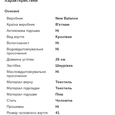
Характеристики
Основні
Виробник
New Balance
Країна виробник
В'єтнам
Антиковзка підошва
Ні
Вид взуття
Кросівки
Вологозахист
Ні
Водовідштовхувальне
Ні
просочення
Довжина устілки
26 см
Застібка
Шнурівка
Масловідштовхувальне
Ні
просочення
Матеріал верху
Текстиль
Матеріал підкладки
Текстиль
Матеріал підошви
Піна
Стать
Чоловіча
Прошивка
Ні
Розмір чоловічого взуття
41