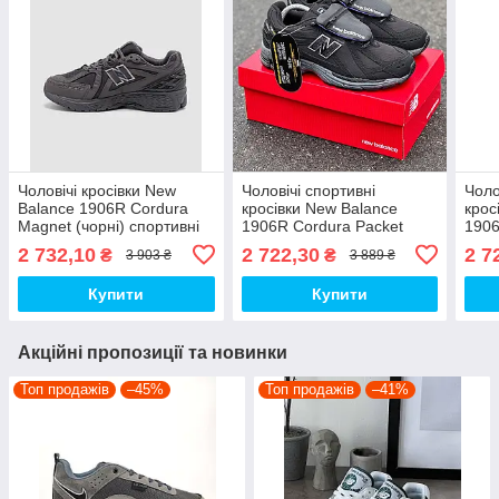
Чоловічі кросівки New
Чоловічі спортивні
Чоло
Balance 1906R Cordura
кросівки New Balance
крос
Magnet (чорні) спортивні
1906R Cordura Packet
1906
кроси 03086 Нью Беленс
Black (чорні) повсякденні
Blac
2 732,10
2 722,30
2 7
₴
₴
3 903 ₴
3 889 ₴
top
осінні 1055 НБ топ
крос
Купити
Купити
Акційні пропозиції та новинки
Топ продажів
–45%
Топ продажів
–41%