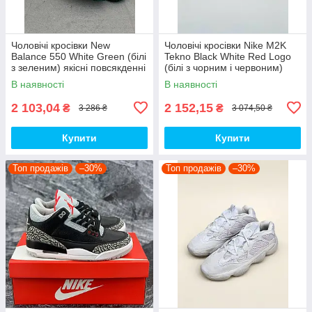
Чоловічі кросівки New
Чоловічі кросівки Nike M2K
Balance 550 White Green (білі
Tekno Black White Red Logo
з зеленим) якісні повсякденні
(білі з чорним і червоним)
кроси NB020 top
спортивні демі кроси PD7430
В наявності
В наявності
топ
2 103,04
2 152,15
₴
₴
3 286 ₴
3 074,50 ₴
Купити
Купити
Топ продажів
–30%
Топ продажів
–30%