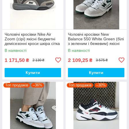
Чоловічі кросівки Nike Air
Чоловічі кросівки New
Zoom (сірі) якісні бюджетні
Balance 550 White Green (білі
демісезонні кроси шкіра сітка
з зеленим і бежевим) якісні
D426 топ
модні кроси NB020 топ
В наявності
В наявності
1 171,50
2 109,25
₴
₴
2 130 ₴
3 575 ₴
Купити
Купити
Топ продажів
–36%
Топ продажів
–30%