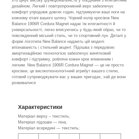
хто цінує високу функціональність у поєднанні з елегантним
дизайном. Легкий і повітропроникний верх забезпечує
комфорт упродовж довгих годин, підтримуючи ваші ноги на
кожному етапі вашого шляху. Чорний колір кросівок New
Balance 1906R Cordura Magnet надає їм елегантності й
універсальності, легко вписуючись у будь-який образ, чи то
повсякденний міський стиль, чи то спортивний лук. Деталі у
формі логотипа New Balance надають цій моделі
впізнаваність і стильний акцент. Підошва з передовою
амортизаційною технологією забезпечує винятковий
комфорт і підтримку, роблячи кожен крок впевненим і
легким. New Balance 1906R Cordura Magnet — це не просто
кросівки, це високотехнологічний атрибут вашого стилю,
готовий супроводжувати вас у ваших пригодах, хай де вони
розвивалися
Характеристики
Матеріал верху – текстиль;
Матеріал підошви — піна;
Матеріал всередині — текстиль;