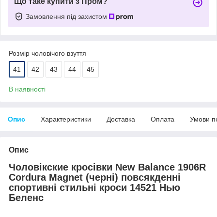
Що таке купити з Пром?
Замовлення під захистом
Розмір чоловічого взуття
41
42
43
44
45
В наявності
Опис
Характеристики
Доставка
Оплата
Умови п
Опис
Чоловік
ские
кросівки New Balance 1906R
Cordura Magnet (
черн
i) повсякденні
спортивні стильні кроси
14521
Нью
Беленс