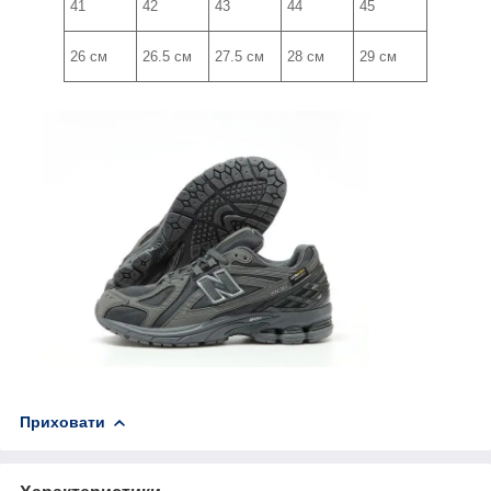
41
42
43
44
45
26 см
26.5 см
27.5 см
28 см
29 см
Приховати