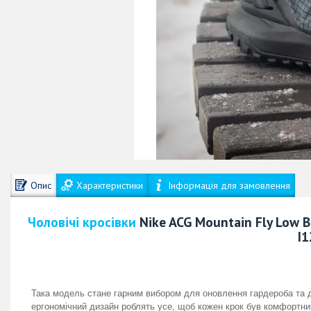
Опис
Характеристики
Інформація для замовлення
Чоловічі кросівки
Nike ACG Mountain Fly Low Bl
I
Така модель стане гарним вибором для оновлення гардероба та до
ергономічний дизайн роблять усе, щоб кожен крок був комфортним 