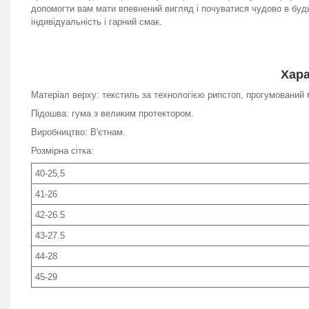
допомогти вам мати впевнений вигляд і почуватися чудово в будь
індивідуальність і гарний смак.
Хара
Матеріал верху: текстиль за технологією рипстоп, прогумований 
Підошва: гума з великим протектором.
Виробництво: В'єтнам.
Розмірна сітка:
40-25,5
41-26
42-26.5
43-27.5
44-28
45-29