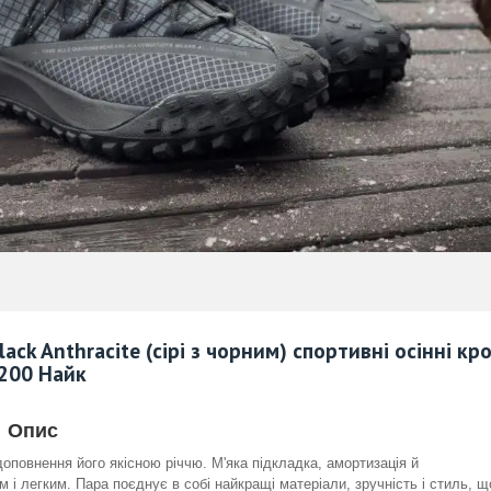
ack Anthracite (сірі з чорним) спортивні осінні кр
1200 Найк
Опис
повнення його якісною річчю. М'яка підкладка, амортизація й
і легким. Пара поєднує в собі найкращі матеріали, зручність і стиль, щ