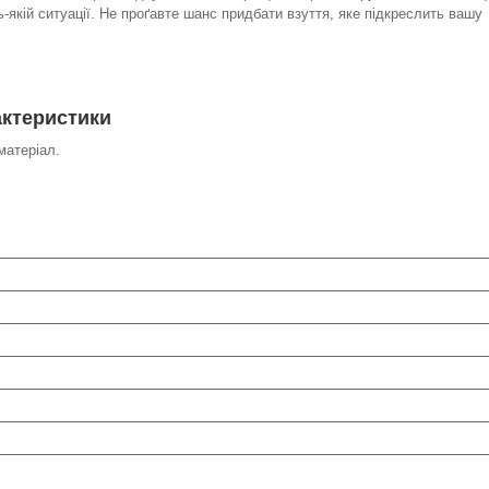
-якій ситуації. Не проґавте шанс придбати взуття, яке підкреслить вашу
ктеристики
матеріал.