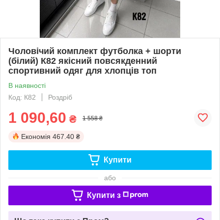
Чоловічий комплект футболка + шорти
(білий) К82 якісний повсякденний
спортивний одяг для хлопців топ
В наявності
Код: К82
Роздріб
1 090,60
₴
1 558 ₴
Економія
467.40 ₴
Купити
або
Купити з