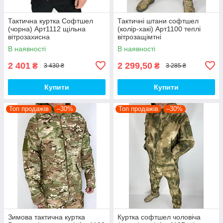
Тактична куртка Софтшел
Тактичні штани софтшел
(чорна) Арт1112 щільна
(колір-хакі) Арт1100 теплі
вітрозахисна
вітрозащімтні
водовідштовхувальна на
водовідштовхувальні на флісі
В наявності
В наявності
флісі топ
топ
2 401
2 299,50
₴
₴
3 430 ₴
3 285 ₴
Купити
Купити
Топ продажів
–30%
Топ продажів
–30%
Зимова тактична куртка
Куртка софтшел чоловіча