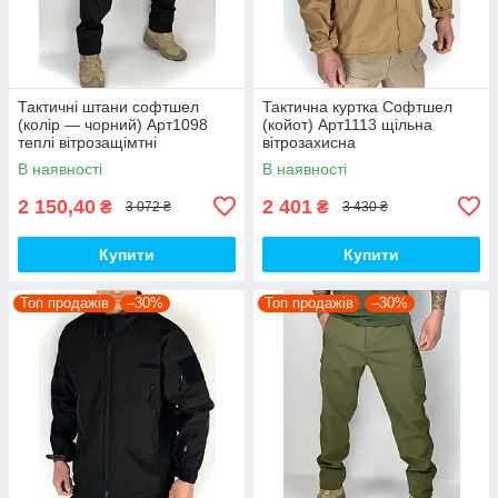
Тактичні штани софтшел
Тактична куртка Софтшел
(колір — чорний) Арт1098
(койот) Арт1113 щільна
теплі вітрозащімтні
вітрозахисна
водовідштовхувальні на флісі
водовідштовхувальна на
В наявності
В наявності
топ
флісі топ
2 150,40
2 401
₴
₴
3 072 ₴
3 430 ₴
Купити
Купити
Топ продажів
–30%
Топ продажів
–30%