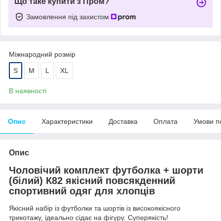
Що таке купити з Пром?
Замовлення під захистом
Міжнародний розмір
S
M
L
XL
В наявності
Опис
Характеристики
Доставка
Оплата
Умови п
Опис
Чоловічий комплект футболка + шорти
(білий) К82 якісний повсякденний
спортивний одяг для хлопців
Якісний набір із футболки та шортів із високоякісного
трикотажу, ідеально сідає на фігуру. Суперякість!