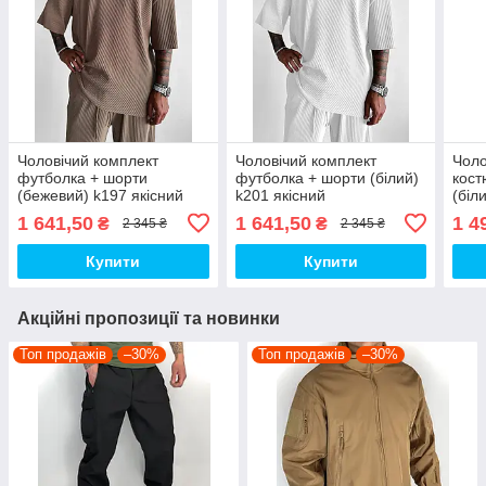
Чоловічий комплект
Чоловічий комплект
Чоло
футболка + шорти
футболка + шорти (білий)
кост
(бежевий) k197 якісний
k201 якісний
(біл
повсякденний спортивний
повсякденний спортивний
повс
1 641,50
1 641,50
1 4
₴
₴
2 345 ₴
2 345 ₴
одяг для хлопців top
одяг для хлопців top
одяг
Купити
Купити
Акційні пропозиції та новинки
Топ продажів
–30%
Топ продажів
–30%