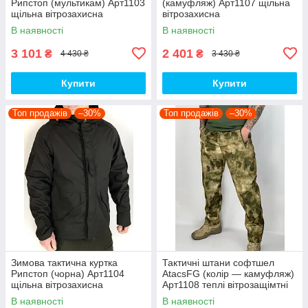
Рипстоп (мультикам) Арт1103
(камуфляж) Арт1107 щільна
щільна вітрозахисна
вітрозахисна
водовідштовхувальна топ
водовідштовхувальна на
В наявності
В наявності
флісі топ
3 101
2 401
₴
₴
4 430 ₴
3 430 ₴
Купити
Купити
Топ продажів
–30%
Топ продажів
–30%
Зимова тактична куртка
Тактичні штани софтшел
Рипстоп (чорна) Арт1104
AtacsFG (колір — камуфляж)
щільна вітрозахисна
Арт1108 теплі вітрозащімтні
водовідштовхувальна топ
водовідштовхувальні на флісі
В наявності
В наявності
топ