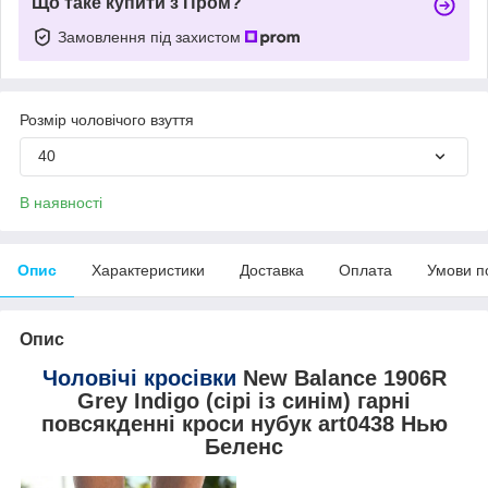
Що таке купити з Пром?
Замовлення під захистом
Розмір чоловічого взуття
40
В наявності
Опис
Характеристики
Доставка
Оплата
Умови п
Опис
Чоловічі кросівки
New Balance 1906R
Grey Indigo (сірі із синім) гарні
повсякденні кроси нубук art0438 Нью
Беленс