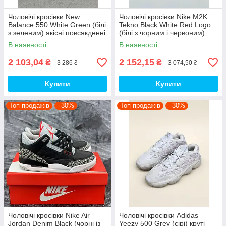
Чоловічі кросівки New
Чоловічі кросівки Nike M2K
Balance 550 White Green (білі
Tekno Black White Red Logo
з зеленим) якісні повсякденні
(білі з чорним і червоним)
кроси NB020 top
спортивні демі кроси PD7430
В наявності
В наявності
топ
2 103,04
2 152,15
₴
₴
3 286 ₴
3 074,50 ₴
Купити
Купити
Топ продажів
–30%
Топ продажів
–30%
Чоловічі кросівки Nike Air
Чоловічі кросівки Adidas
Jordan Denim Black (чорні із
Yeezy 500 Grey (сірі) круті