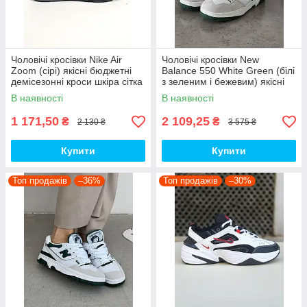
Чоловічі кросівки Nike Air
Чоловічі кросівки New
Zoom (сірі) якісні бюджетні
Balance 550 White Green (білі
демісезонні кроси шкіра сітка
з зеленим і бежевим) якісні
D426 топ
модні кроси NB020 топ
В наявності
В наявності
1 171,50
2 109,25
₴
₴
2 130 ₴
3 575 ₴
Купити
Купити
Топ продажів
–36%
Топ продажів
–30%