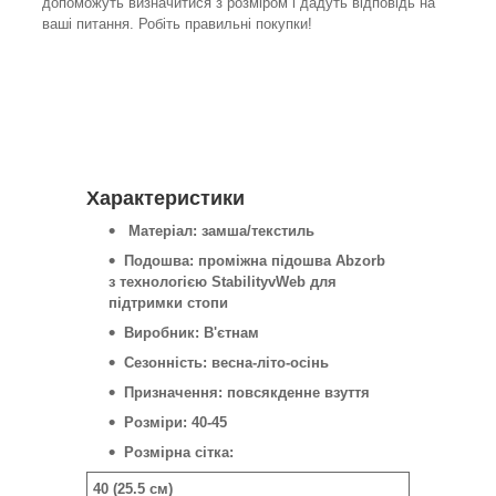
допоможуть визначитися з розміром і дадуть відповідь на
ваші питання. Робіть правильні покупки!
Характеристики
Матеріал: замша/текстиль
Подошва: проміжна підошва Abzorb
з технологією StabilityvWeb для
підтримки стопи
Виробник: В'єтнам
Сезонність: весна-літо-осінь
Призначення: повсякденне взуття
Розміри: 40-45
Розмірна сітка:
40 (25.5 см)