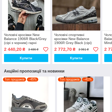
Чоловічі кросівки New
Чоловічі спортивні
Чоло
Balance 1906R Black/Grey
кросівки New Balance
Bala
(сірі з чорним) гарні
1906R Grey Black (сірі)
Mindf
повсякденні кроси 1180TP
повсякденні кроси 2008
повс
2 440,20
2 772,70
2 7
₴
₴
3 486 ₴
3 961 ₴
top
Нью Беленс top
крос
Купити
Купити
Акційні пропозиції та новинки
Топ продажів
–45%
Топ продажів
–41%