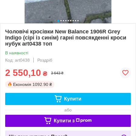
Чоловічі кросівки New Balance 1906R Grey
Indigo (сірі із синім) гарні повсякденні кроси
нубук art0438 топ
В наявності
Код: art0438
Роздріб
2 550,10
₴
3 643 ₴
Економія
1092.90 ₴
Купити
або
Купити з