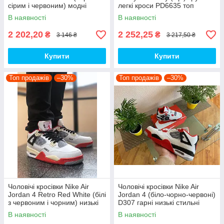
сірим і червоним) модні
легкі кроси PD6635 топ
демісезонні кроси PD7043
В наявності
В наявності
топ
2 202,20
2 252,25
₴
₴
3 146 ₴
3 217,50 ₴
Купити
Купити
Топ продажів
–30%
Топ продажів
–30%
Чоловічі кросівки Nike Air
Чоловічі кросівки Nike Air
Jordan 4 Retro Red White (білі
Jordan 4 (біло-чорно-червоні)
з червоним і чорним) низькі
D307 гарні низькі стильні
демі кроси PD7361 топ
кроси топ
В наявності
В наявності