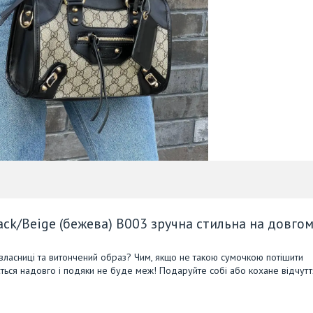
lack/Beige (бежева) B003 зручна стильна на довго
 власниці та витончений образ? Чим, якщо не такою сумочкою потішити
ться надовго і подяки не буде меж! Подаруйте собі або кохане відчутт