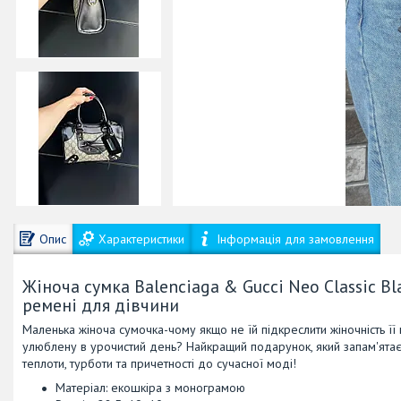
Опис
Характеристики
Інформація для замовлення
Жіноча сумка Balenciaga & Gucci Neo Classic B
ремені для дівчини
Маленька жіноча сумочка-чому якщо не їй підкреслити жіночність її
улюблену в урочистий день? Найкращий подарунок, який запам'ятає
теплоти, турботи та причетності до сучасної моді!
Матеріал: екошкіра з монограмою