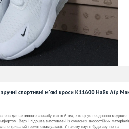
і) зручні спортивні м'які кроси К11600 Найк Аїр Ма
ачена для активного способу життя й тих, хто цінує поєднання модного
мфортом. Верх і підошва виготовлені із сучасних зносостійких матеріалі
ально тривалий термін експлуатації. У такому взутті буде зручно та