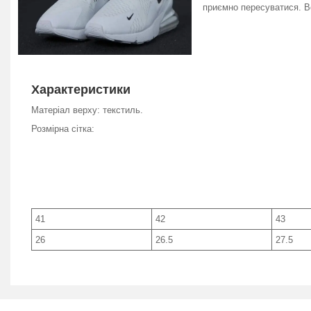
приємно пересуватися. Во
Характеристики
Матеріал верху: текстиль.
Розмірна сітка:
41
42
43
26
26.5
27.5