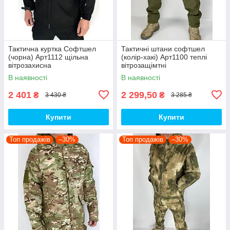
Тактична куртка Софтшел
Тактичні штани софтшел
(чорна) Арт1112 щільна
(колір-хакі) Арт1100 теплі
вітрозахисна
вітрозащімтні
водовідштовхувальна на
водовідштовхувальні на флісі
В наявності
В наявності
флісі топ
топ
2 401
2 299,50
₴
₴
3 430 ₴
3 285 ₴
Купити
Купити
Топ продажів
–30%
Топ продажів
–30%