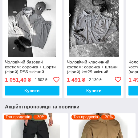
Чоловічий базовий
Чоловічий класичний
Чоло
костюм: сорочка + шорти
костюм: сорочка + штани
кост
(сірий) RS6 якісний
(сірий) kot29 якісний
(чор
повсякденний одяг для
повсякденний одяг для
повс
1 051,40
1 491
1 4
₴
₴
1 502 ₴
2 130 ₴
хлопців топ
хлопців топ
хлоп
Купити
Купити
Акційні пропозиції та новинки
Топ продажів
–30%
Топ продажів
–30%