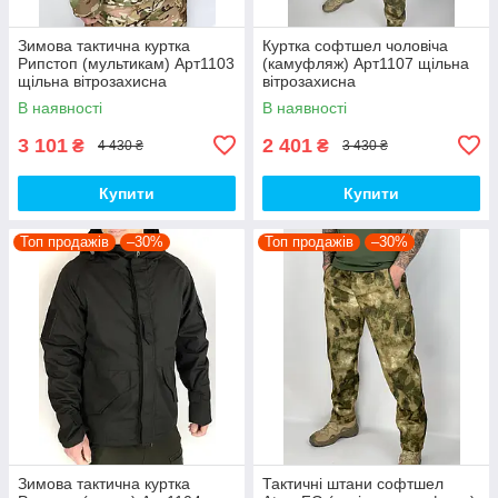
Зимова тактична куртка
Куртка софтшел чоловіча
Рипстоп (мультикам) Арт1103
(камуфляж) Арт1107 щільна
щільна вітрозахисна
вітрозахисна
водовідштовхувальна топ
водовідштовхувальна на
В наявності
В наявності
флісі топ
3 101
2 401
₴
₴
4 430 ₴
3 430 ₴
Купити
Купити
Топ продажів
–30%
Топ продажів
–30%
Зимова тактична куртка
Тактичні штани софтшел