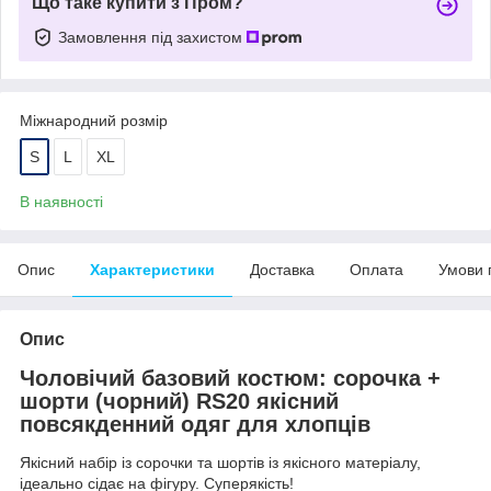
Що таке купити з Пром?
Замовлення під захистом
Міжнародний розмір
S
L
XL
В наявності
Опис
Характеристики
Доставка
Оплата
Умови 
Опис
Чоловічий базовий костюм: сорочка +
шорти (чорний) RS20 якісний
повсякденний одяг для хлопців
Якісний набір із сорочки та шортів із якісного матеріалу,
ідеально сідає на фігуру. Суперякість!