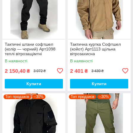
Тактичні штани софтшел
Тактична куртка Софтшел
(колір — чорний) Арт1098
(койот) Арт1113 щільна
теплі вітрозащімтні
вітрозахисна
водовідштовхувальні на флісі
водовідштовхувальна на
В наявності
В наявності
топ
флісі топ
2 150,40
2 401
₴
₴
3 072 ₴
3 430 ₴
Купити
Купити
Топ продажів
–30%
Топ продажів
–30%