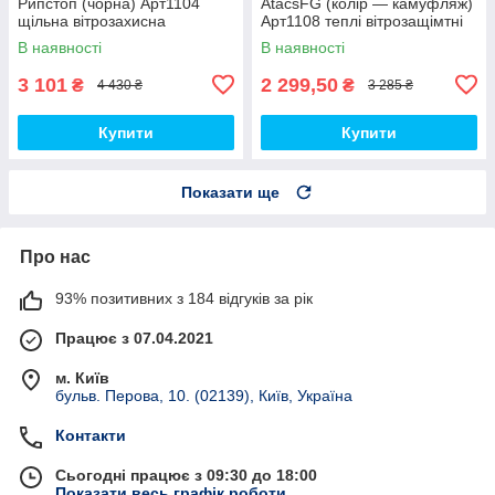
Рипстоп (чорна) Арт1104
AtacsFG (колір — камуфляж)
щільна вітрозахисна
Арт1108 теплі вітрозащімтні
водовідштовхувальна топ
водовідштовхувальні на флісі
В наявності
В наявності
топ
3 101
2 299,50
₴
₴
4 430 ₴
3 285 ₴
Купити
Купити
Показати ще
Про нас
93% позитивних з 184 відгуків за рік
Працює з 07.04.2021
м. Київ
бульв. Перова, 10. (02139), Київ, Україна
Контакти
Сьогодні працює з 09:30 до 18:00
Показати весь графік роботи