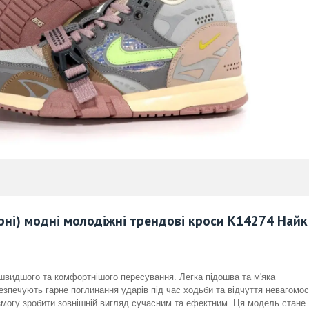
лірні) модні молодіжні трендові кроси К14274 Найк
швидшого та комфортнішого пересування. Легка підошва та м'яка
езпечують гарне поглинання ударів під час ходьби та відчуття невагомос
могу зробити зовнішній вигляд сучасним та ефектним. Ця модель стане