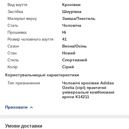
Вид взуття
Кросівки
Застібка
Шнурівка
Матеріал верху
Замша/Текстиль
Стать
Чоловіча
Прошивка
Ні
Розмір чоловічого взуття
41
Сезон
Весна/Осінь
Стан
Новий
Стиль
Спортивний
Колір
Сірий
Користувальницькі характеристики
Тип призначення
Чоловічі кросівки Adidas
Ozelia (сірі) практичні
універсальні комбіновані
кроси К14211
Приховати
Умови доставки