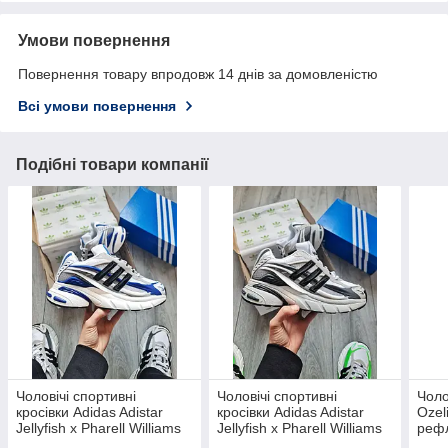
Умови повернення
Повернення товару впродовж 14 днів за домовленістю
Всі умови повернення
Подібні товари компанії
Чоловічі спортивні
Чоловічі спортивні
Чоло
кросівки Adidas Adistar
кросівки Adidas Adistar
Ozeli
Jellyfish x Pharell Williams
Jellyfish x Pharell Williams
рефл
Royal Blue (сірі) текстильні
Solid Grey Black (сірі)
спор