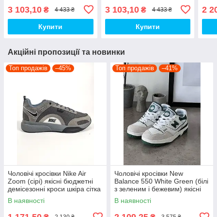
кроси 1592TP Адідас топ
текстильні кроси 1590TP
top
3 103,10
3 103,10
2 2
₴
₴
4 433 ₴
4 433 ₴
Адідас топ
Купити
Купити
Акційні пропозиції та новинки
Топ продажів
–45%
Топ продажів
–41%
Чоловічі кросівки Nike Air
Чоловічі кросівки New
Zoom (сірі) якісні бюджетні
Balance 550 White Green (білі
демісезонні кроси шкіра сітка
з зеленим і бежевим) якісні
D426 топ
модні кроси NB020 топ
В наявності
В наявності
1 171,50
2 109,25