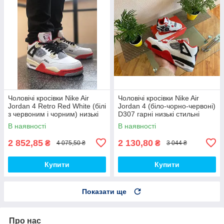
Чоловічі кросівки Nike Air
Чоловічі кросівки Nike Air
Jordan 4 Retro Red White (білі
Jordan 4 (біло-чорно-червоні)
з червоним і чорним) низькі
D307 гарні низькі стильні
демі кроси PD7361 топ
кроси топ
В наявності
В наявності
2 852,85
2 130,80
₴
₴
4 075,50 ₴
3 044 ₴
Купити
Купити
Показати ще
Про нас