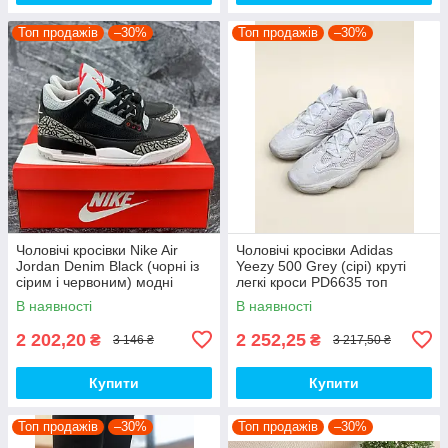
Топ продажів
–30%
Топ продажів
–30%
Чоловічі кросівки Nike Air
Чоловічі кросівки Adidas
Jordan Denim Black (чорні із
Yeezy 500 Grey (сірі) круті
сірим і червоним) модні
легкі кроси PD6635 топ
демісезонні кроси PD7043
В наявності
В наявності
топ
2 202,20
2 252,25
₴
₴
3 146 ₴
3 217,50 ₴
Купити
Купити
Топ продажів
–30%
Топ продажів
–30%