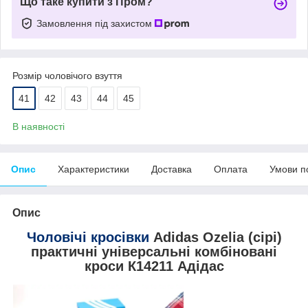
Що таке купити з Пром?
Замовлення під захистом
Розмір чоловічого взуття
41
42
43
44
45
В наявності
Опис
Характеристики
Доставка
Оплата
Умови п
Опис
Чоловічі кросівки
Adidas Ozelia (сірі)
практичні універсальні комбіновані
кроси К14211 Адідас