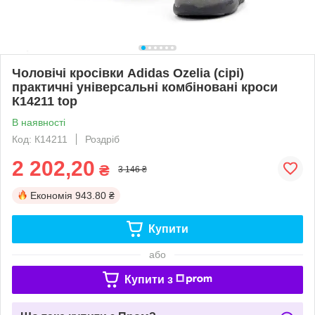
Чоловічі кросівки Adidas Ozelia (сірі)
практичні універсальні комбіновані кроси
К14211 top
В наявності
Код: К14211
Роздріб
2 202,20
₴
3 146 ₴
Економія
943.80 ₴
Купити
або
Купити з