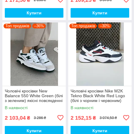
₴
₴
2 130 ₴
3 575 ₴
Купити
Купити
Топ продажів
–36%
Топ продажів
–30%
Чоловічі кросівки New
Чоловічі кросівки Nike M2K
Balance 550 White Green (білі
Tekno Black White Red Logo
з зеленим) якісні повсякденні
(білі з чорним і червоним)
кроси NB020 top
спортивні демі кроси PD7430
В наявності
В наявності
топ
2 103,04
2 152,15
₴
₴
3 286 ₴
3 074,50 ₴
Купити
Купити