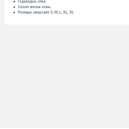
Підкладка: сітка
Сезон: весна-осінь
Розміри оверсайз S, M, L, XL, XL