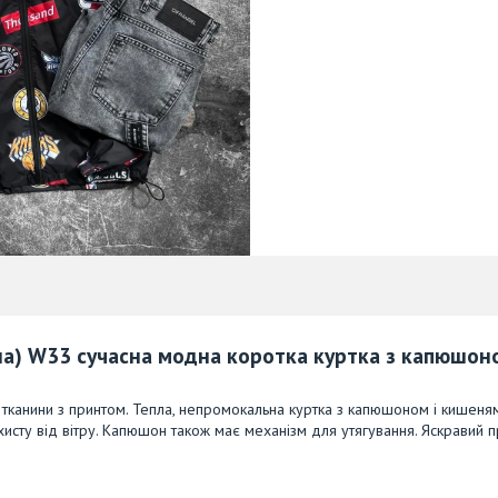
рна) W33 сучасна модна коротка куртка з капюшон
канини з принтом. Тепла, непромокальна куртка з капюшоном і кишеням
сту від вітру. Капюшон також має механізм для утягування. Яскравий п