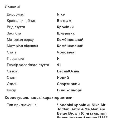
Основні
Виробник
Nike
Країна виробник
В'єтнам
Вид взуття
Кросівки
Застібка
Шнурівка
Матеріал верху
Комбінований
Матеріал підошви
Комбінований
Стать
Чоловіча
Прошивка
Ні
Розмір чоловічого взуття
41
Сезон
Весна/Осінь
Стан
Новий
Стиль
Спортивний
Колір
Різні кольори
Користувальницькі характеристики
Тип призначення
Чоловічі кросівки Nike Air
Jordan Retro 4 Ma Maniere
Beige Brown (білі із сірим і
бежевим) круті кроси I1262