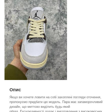
Опис
Якщо ви хочете ловити на собі захоплені погляди оточення,
пропонуємо придбати цю модель. Пара має запаморочливий
дизайн, що миттєво виділить будь-який
образ. Ексклюзивності додає і виготовлення з високоякісних