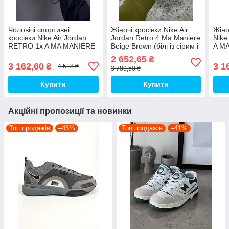
Чоловічі спортивні
Жіночі кросівки Nike Air
Жіно
кросівки Nike Air Jordan
Jordan Retro 4 Ma Maniere
Nike
RETRO 1x A MA MANIERE
Beige Brown (білі із сірим і
A M
"CRACKED SKIN" (білі)
бежевим) круті кроси
SKIN
2 652,65
₴
стильні повсякденні кроси
I1262 top
повс
3 162,60
3 1
₴
4 518 ₴
3 789,50 ₴
1380 Найк топ
Найк
Купити
Купити
Акційні пропозиції та новинки
Топ продажів
–45%
Топ продажів
–41%