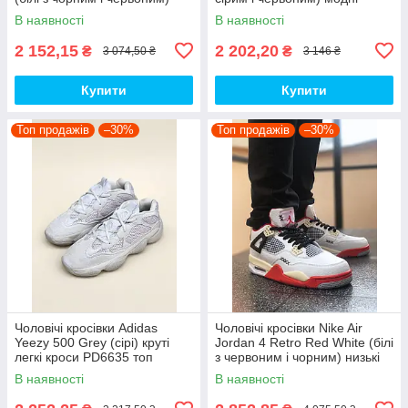
спортивні демі кроси PD7430
демісезонні кроси PD7043
В наявності
В наявності
топ
топ
2 152,15
2 202,20
₴
₴
3 074,50 ₴
3 146 ₴
Купити
Купити
Топ продажів
–30%
Топ продажів
–30%
Чоловічі кросівки Adidas
Чоловічі кросівки Nike Air
Yeezy 500 Grey (сірі) круті
Jordan 4 Retro Red White (білі
легкі кроси PD6635 топ
з червоним і чорним) низькі
демі кроси PD7361 топ
В наявності
В наявності