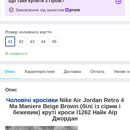
Що таке купити з Пром?
Замовлення під захистом
Розмір чоловічого взуття
41
42
43
44
45
В наявності
Опис
Характеристики
Доставка
Оплата
Умови п
Опис
Чоловічі кросівки
Nike Air Jordan Retro 4
Ma Maniere Beige Brown (білі із сірим і
бежевим) круті кроси I1262 Найк Аїр
Джордан