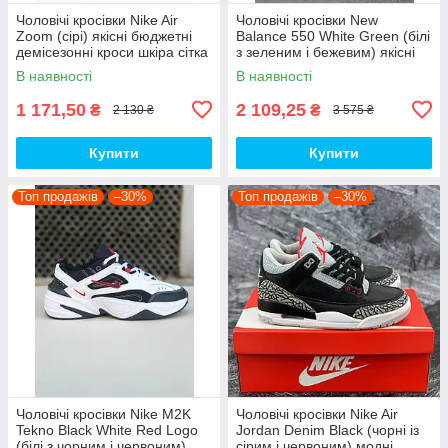
Чоловічі кросівки Nike Air
Чоловічі кросівки New
Zoom (сірі) якісні бюджетні
Balance 550 White Green (білі
демісезонні кроси шкіра сітка
з зеленим і бежевим) якісні
D426 топ
модні кроси NB020 топ
В наявності
В наявності
1 171,50
2 109,25
₴
₴
2 130 ₴
3 575 ₴
Купити
Купити
Топ продажів
–30%
Топ продажів
–30%
Чоловічі кросівки Nike M2K
Чоловічі кросівки Nike Air
Tekno Black White Red Logo
Jordan Denim Black (чорні із
(білі з чорним і червоним)
сірим і червоним) модні