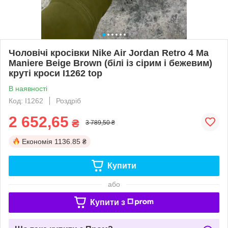
Чоловічі кросівки Nike Air Jordan Retro 4 Ma
Maniere Beige Brown (білі із сірим і бежевим)
круті кроси I1262 top
В наявності
Код: I1262
Роздріб
2 652,65
₴
3 789,50 ₴
Економія
1136.85 ₴
Купити
або
Купити з