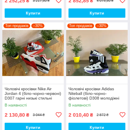
2 252,25
2 852,85
₴
₴
3 217,50 ₴
4 075,50 ₴
Купити
Купити
Топ продажів
–30%
Топ продажів
–30%
Чоловічі кросівки Nike Air
Чоловічі кросівки Adidas
Jordan 4 (біло-чорно-червоні)
Niteball (біло-чорно-
D307 гарні низькі стильні
фіолетові) D308 молодіжні
кроси топ
гарні демісезонні кроси топ
В наявності
В наявності
2 130,80
2 010,40
₴
₴
3 044 ₴
2 872 ₴
Купити
Купити