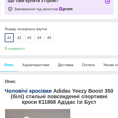
Що таке купити з Пром?
Замовлення під захистом
Розмір чоловічого взуття
41
42
43
44
45
В наявності
Опис
Характеристики
Доставка
Оплата
Умови п
Опис
Чоловічі кросівки
Adidas Yeezy Boost 350
(білі) стильні повсякденні спортивні
кроси К11868 Адідас Ізі Буст