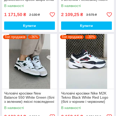
D426 топ
модні кроси NB020 топ
В наявності
В наявності
1 171,50
2 109,25
₴
₴
2 130 ₴
3 575 ₴
Купити
Купити
Топ продажів
–36%
Топ продажів
–30%
Чоловічі кросівки New
Чоловічі кросівки Nike M2K
Balance 550 White Green (білі
Tekno Black White Red Logo
з зеленим) якісні повсякденні
(білі з чорним і червоним)
кроси NB020 top
спортивні демі кроси PD7430
В наявності
В наявності
топ