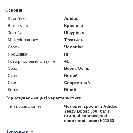
Основні
Виробник
Adidas
Вид взуття
Кросівки
Застібка
Шнурівка
Матеріал верху
Текстиль
Стать
Чоловіча
Прошивка
Ні
Розмір чоловічого взуття
41
Сезон
Весна/Осінь
Стан
Новий
Стиль
Спортивний
Колір
Білий
Користувальницькі характеристики
Тип призначення
Чоловічі кросівки Adidas
Yeezy Boost 350 (білі)
стильні повсякденні
спортивні кроси К11868
Приховати