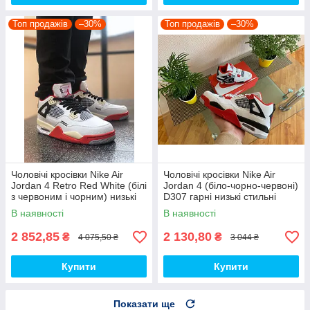
Топ продажів
–30%
Топ продажів
–30%
Чоловічі кросівки Nike Air
Чоловічі кросівки Nike Air
Jordan 4 Retro Red White (білі
Jordan 4 (біло-чорно-червоні)
з червоним і чорним) низькі
D307 гарні низькі стильні
демі кроси PD7361 топ
кроси топ
В наявності
В наявності
2 852,85
2 130,80
₴
₴
4 075,50 ₴
3 044 ₴
Купити
Купити
Показати ще