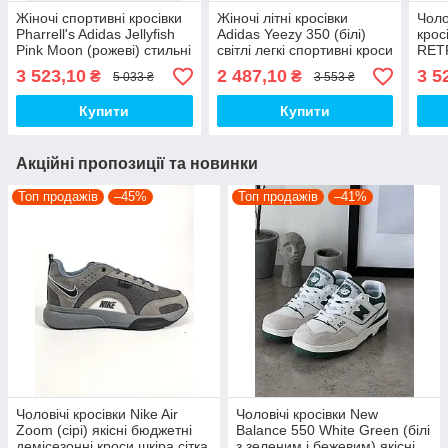
Жіночі спортивні кросівки
Жіночі літні кросівки
Чоло
Pharrell's Adidas Jellyfish
Adidas Yeezy 350 (білі)
крос
Pink Moon (рожеві) стильні
світлі легкі спортивні кроси
RETR
повсякденні кроси ad37
К11868 топ
стил
3 523,10
2 487,10
3 5
₴
₴
5 033 ₴
3 553 ₴
Адідас топ
jd39
Купити
Купити
Акційні пропозиції та новинки
Топ продажів
–45%
Топ продажів
–41%
Чоловічі кросівки Nike Air
Чоловічі кросівки New
Zoom (сірі) якісні бюджетні
Balance 550 White Green (білі
демісезонні кроси шкіра сітка
з зеленим і бежевим) якісні