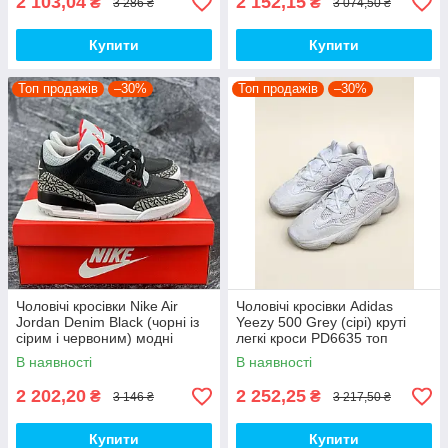
2 103,04
2 152,15
₴
₴
3 286 ₴
3 074,50 ₴
Купити
Купити
Топ продажів
–30%
Топ продажів
–30%
Чоловічі кросівки Nike Air
Чоловічі кросівки Adidas
Jordan Denim Black (чорні із
Yeezy 500 Grey (сірі) круті
сірим і червоним) модні
легкі кроси PD6635 топ
демісезонні кроси PD7043
В наявності
В наявності
топ
2 202,20
2 252,25
₴
₴
3 146 ₴
3 217,50 ₴
Купити
Купити