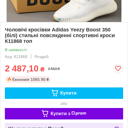
Чоловічі кросівки Adidas Yeezy Boost 350
(білі) стильні повсякденні спортивні кроси
К11868 топ
В наявності
Код: К11868
Роздріб
2 487,10
₴
3 553 ₴
Економія
1065.90 ₴
Купити
або
Купити з