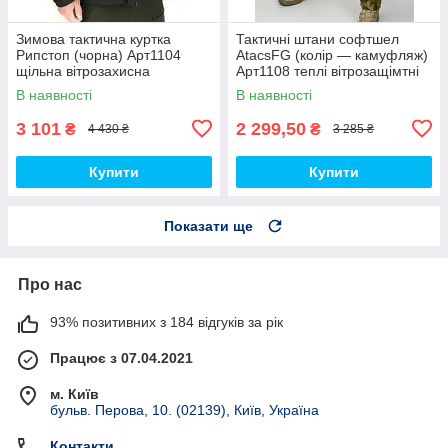
Зимова тактична куртка
Тактичні штани софтшел
Рипстоп (чорна) Арт1104
AtacsFG (колір — камуфляж)
щільна вітрозахисна
Арт1108 теплі вітрозащімтні
водовідштовхувальна топ
водовідштовхувальні на флісі
В наявності
В наявності
топ
3 101
2 299,50
₴
₴
4 430 ₴
3 285 ₴
Купити
Купити
Показати ще
Про нас
93% позитивних з 184 відгуків за рік
Працює з 07.04.2021
м. Київ
бульв. Перова, 10. (02139), Київ, Україна
Контакти