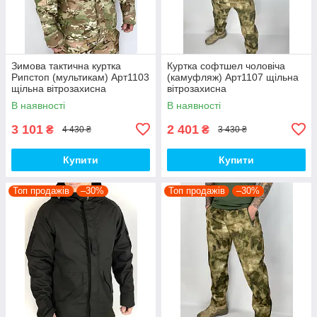
Зимова тактична куртка
Куртка софтшел чоловіча
Рипстоп (мультикам) Арт1103
(камуфляж) Арт1107 щільна
щільна вітрозахисна
вітрозахисна
водовідштовхувальна топ
водовідштовхувальна на
В наявності
В наявності
флісі топ
3 101
2 401
₴
₴
4 430 ₴
3 430 ₴
Купити
Купити
Топ продажів
–30%
Топ продажів
–30%