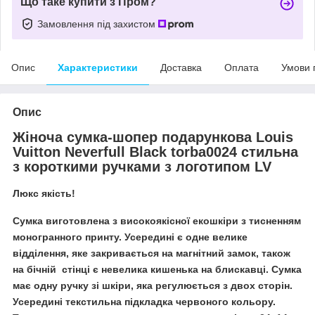
Що таке купити з Пром?
Замовлення під захистом
Опис
Характеристики
Доставка
Оплата
Умови 
Опис
Жіноча сумка-шопер подарункова
Louis
Vuitton
Neverfull
Black
torba
0024 стильна
з короткими ручками з логотипом
LV
Люкс якість!
Сумка виготовлена з високоякісної екошкіри з тисненням
моногранного принту. Усередині є одне велике
відділення, яке закривається на магнітний замок, також
на бічній стінці є невелика кишенька на блискавці. Сумка
має одну ручку зі шкіри, яка регулюється з двох сторін.
Усередині текстильна підкладка червоного кольору.