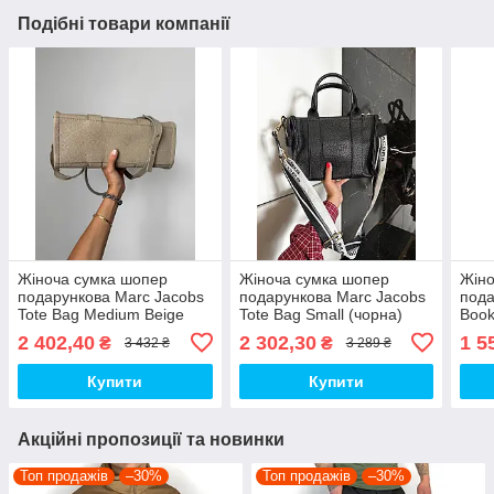
Подібні товари компанії
Жіноча сумка шопер
Жіноча сумка шопер
Жіно
подарункова Marc Jacobs
подарункова Marc Jacobs
пода
Tote Bag Medium Beige
Tote Bag Small (чорна)
Book
(бежева) Gi8189 стильна з
Gi8429 стильна з
torb
2 402,40
2 302,30
1 5
₴
₴
3 432 ₴
3 289 ₴
короткими ручками топ
короткими ручками top
коро
надп
Купити
Купити
Акційні пропозиції та новинки
Топ продажів
–30%
Топ продажів
–30%