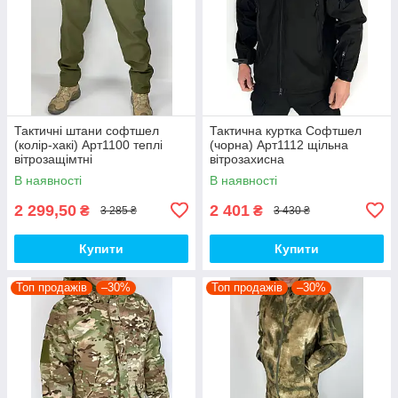
Тактичні штани софтшел
Тактична куртка Софтшел
(колір-хакі) Арт1100 теплі
(чорна) Арт1112 щільна
вітрозащімтні
вітрозахисна
водовідштовхувальні на флісі
водовідштовхувальна на
В наявності
В наявності
топ
флісі топ
2 299,50
2 401
₴
₴
3 285 ₴
3 430 ₴
Купити
Купити
Топ продажів
–30%
Топ продажів
–30%