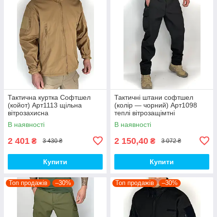
Тактична куртка Софтшел
Тактичні штани софтшел
(койот) Арт1113 щільна
(колір — чорний) Арт1098
вітрозахисна
теплі вітрозащімтні
водовідштовхувальна на
водовідштовхувальні на флісі
В наявності
В наявності
флісі топ
топ
2 401
2 150,40
₴
₴
3 430 ₴
3 072 ₴
Купити
Купити
Топ продажів
–30%
Топ продажів
–30%