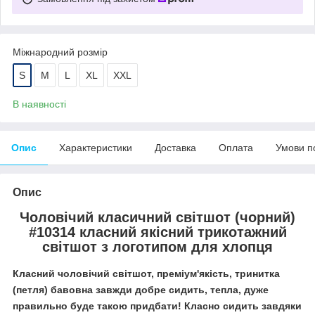
Міжнародний розмір
S
M
L
XL
XXL
В наявності
Опис
Характеристики
Доставка
Оплата
Умови п
Опис
Чоловічий класичний світшот (чорний)
#10314 класний якісний трикотажний
світшот з логотипом для хлопця
Класний чоловічий світшот, преміум'якість, тринитка
(петля) бавовна завжди добре сидить, тепла, дуже
правильно буде такою придбати! Класно сидить завдяки