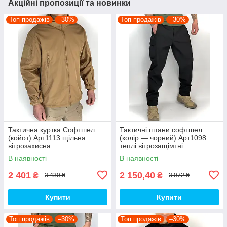
Акційні пропозиції та новинки
Топ продажів
–30%
Топ продажів
–30%
Тактична куртка Софтшел
Тактичні штани софтшел
(койот) Арт1113 щільна
(колір — чорний) Арт1098
вітрозахисна
теплі вітрозащімтні
водовідштовхувальна на
водовідштовхувальні на флісі
В наявності
В наявності
флісі топ
топ
2 401
2 150,40
₴
₴
3 430 ₴
3 072 ₴
Купити
Купити
Топ продажів
–30%
Топ продажів
–30%