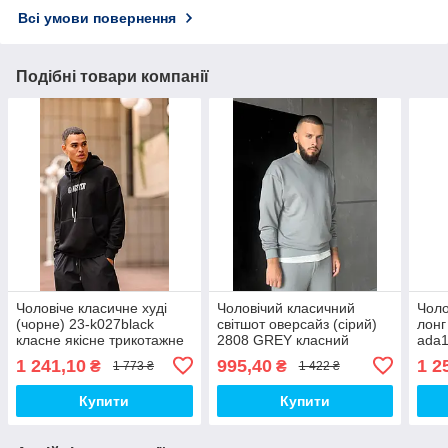
Всі умови повернення
Подібні товари компанії
Чоловіче класичне худі
Чоловічий класичний
Чоло
(чорне) 23-k027black
світшот оверсайз (сірий)
лонг
класне якісне трикотажне
2808 GREY класний
ada1
худі для хлопця топ
якісний трикотажний
трик
1 241,10
995,40
1 2
₴
₴
1 773 ₴
1 422 ₴
світшот для хлопця топ
хлоп
Купити
Купити