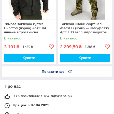
Зимова тактична куртка
Тактичні штани софтшел
Рипстоп (чорна) Арт1104
AtacsFG (колір — камуфляж)
щільна вітрозахисна
Арт1108 теплі вітрозащімтні
водовідштовхувальна топ
водовідштовхувальні на флісі
В наявності
В наявності
топ
3 101
2 299,50
₴
₴
4 430 ₴
3 285 ₴
Купити
Купити
Показати ще
Про нас
93% позитивних з 184 відгуків за рік
Працює з 07.04.2021