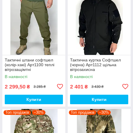
Тактичні штани софтшел
Тактична куртка Софтшел
(колір-хакі) Арт1100 теплі
(чорна) Арт1112 щільна
вітрозащімтні
вітрозахисна
водовідштовхувальні на флісі
водовідштовхувальна на
В наявності
В наявності
топ
флісі топ
2 299,50
2 401
₴
₴
3 285 ₴
3 430 ₴
Купити
Купити
Топ продажів
–30%
Топ продажів
–30%