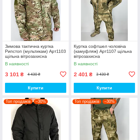
Зимова тактична куртка
Куртка софтшел чоловіча
Рипстоп (мультикам) Арт1103
(камуфляж) Арт1107 щільна
щільна вітрозахисна
вітрозахисна
водовідштовхувальна топ
водовідштовхувальна на
В наявності
В наявності
флісі топ
3 101
2 401
₴
₴
4 430 ₴
3 430 ₴
Купити
Купити
Топ продажів
–30%
Топ продажів
–30%