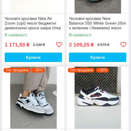
Чоловічі кросівки Nike Air
Чоловічі кросівки New
Zoom (сірі) якісні бюджетні
Balance 550 White Green (білі
демісезонні кроси шкіра сітка
з зеленим і бежевим) якісні
D426 топ
модні кроси NB020 топ
В наявності
В наявності
1 171,50
2 109,25
₴
₴
2 130 ₴
3 575 ₴
Купити
Купити
Топ продажів
–36%
Топ продажів
–30%