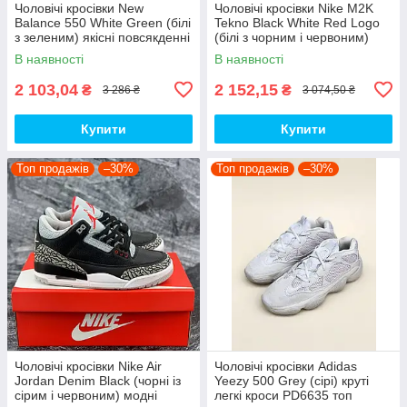
Чоловічі кросівки New
Чоловічі кросівки Nike M2K
Balance 550 White Green (білі
Tekno Black White Red Logo
з зеленим) якісні повсякденні
(білі з чорним і червоним)
кроси NB020 top
спортивні демі кроси PD7430
В наявності
В наявності
топ
2 103,04
2 152,15
₴
₴
3 286 ₴
3 074,50 ₴
Купити
Купити
Топ продажів
–30%
Топ продажів
–30%
Чоловічі кросівки Nike Air
Чоловічі кросівки Adidas
Jordan Denim Black (чорні із
Yeezy 500 Grey (сірі) круті
сірим і червоним) модні
легкі кроси PD6635 топ