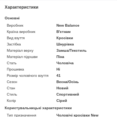
Характеристики
Основні
Виробник
New Balance
Країна виробник
В'єтнам
Вид взуття
Кросівки
Застібка
Шнурівка
Матеріал верху
Замша/Текстиль
Матеріал підошви
Піна
Стать
Чоловіча
Прошивка
Ні
Розмір чоловічого взуття
41
Сезон
Весна/Осінь
Стан
Новий
Стиль
Спортивний
Колір
Сірий
Користувальницькі характеристики
Тип призначення
Чоловічі кросівки New