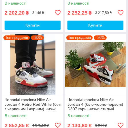
демісезонні кроси PD7043
В наявності
В наявності
топ
2 202,20
2 252,25
₴
₴
3 146 ₴
3 217,50 ₴
Купити
Купити
Топ продажів
–30%
Топ продажів
–30%
Чоловічі кросівки Nike Air
Чоловічі кросівки Nike Air
Jordan 4 Retro Red White (білі
Jordan 4 (біло-чорно-червоні)
з червоним і чорним) низькі
D307 гарні низькі стильні
демі кроси PD7361 топ
кроси топ
В наявності
В наявності
2 852,85
2 130,80
₴
₴
4 075,50 ₴
3 044 ₴