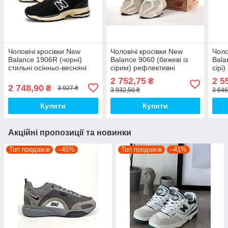
Чоловічі кросівки New
Чоловічі кросівки New
Чоло
Balance 1906R (чорні)
Balance 9060 (бежеві із
Bala
стильні осінньо-весняні
сірим) рефлективні
сірі
повітропроникні кроси
весняні комбіновані кроси
низь
2 752,75
2 5
₴
К14356 top
К14237 top
2 748,90
₴
3 927 ₴
3 932,50 ₴
3 646
Купити
Купити
Акційні пропозиції та новинки
Топ продажів
–45%
Топ продажів
–41%