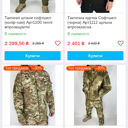
Тактичні штани софтшел
Тактична куртка Софтшел
(колір-хакі) Арт1100 теплі
(чорна) Арт1112 щільна
вітрозащімтні
вітрозахисна
водовідштовхувальні на флісі
водовідштовхувальна на
В наявності
В наявності
топ
флісі топ
2 299,50
2 401
₴
₴
3 285 ₴
3 430 ₴
Купити
Купити
Топ продажів
–30%
Топ продажів
–30%