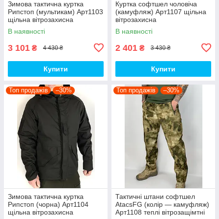
Зимова тактична куртка
Куртка софтшел чоловіча
Рипстоп (мультикам) Арт1103
(камуфляж) Арт1107 щільна
щільна вітрозахисна
вітрозахисна
водовідштовхувальна топ
водовідштовхувальна на
В наявності
В наявності
флісі топ
3 101
2 401
₴
₴
4 430 ₴
3 430 ₴
Купити
Купити
Топ продажів
–30%
Топ продажів
–30%
Зимова тактична куртка
Тактичні штани софтшел
Рипстоп (чорна) Арт1104
AtacsFG (колір — камуфляж)
щільна вітрозахисна
Арт1108 теплі вітрозащімтні