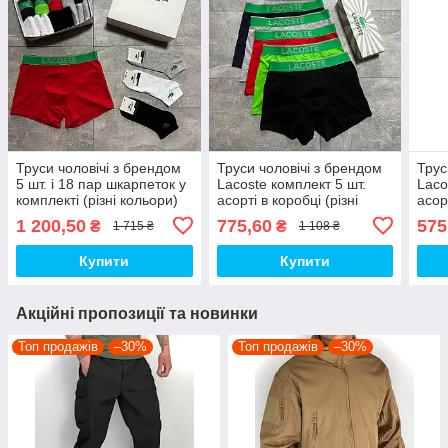
Труси чоловічі з брендом
Труси чоловічі з брендом
Трус
5 шт. і 18 пар шкарпеток у
Lacoste комплект 5 шт.
Laco
комплекті (різні кольори)
асорті в коробці (різні
асорт
НБ045 качнинна
кольори) НБ42 якісна
коль
1 200,50
775,60
575
₴
₴
1 715 ₴
1 108 ₴
бавовняна білизна top
спідня білизна top
спід
Купити
Купити
Акційні пропозиції та новинки
Топ продажів
–30%
Топ продажів
–30%