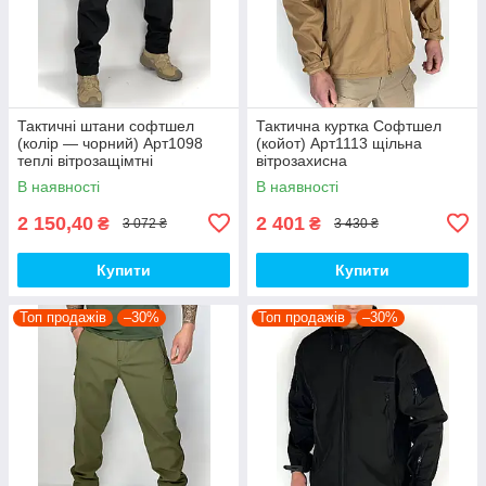
Тактичні штани софтшел
Тактична куртка Софтшел
(колір — чорний) Арт1098
(койот) Арт1113 щільна
теплі вітрозащімтні
вітрозахисна
водовідштовхувальні на флісі
водовідштовхувальна на
В наявності
В наявності
топ
флісі топ
2 150,40
2 401
₴
₴
3 072 ₴
3 430 ₴
Купити
Купити
Топ продажів
–30%
Топ продажів
–30%