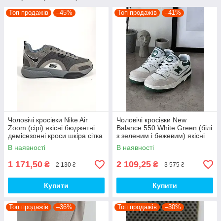
Топ продажів
–45%
Топ продажів
–41%
Чоловічі кросівки Nike Air
Чоловічі кросівки New
Zoom (сірі) якісні бюджетні
Balance 550 White Green (білі
демісезонні кроси шкіра сітка
з зеленим і бежевим) якісні
D426 топ
модні кроси NB020 топ
В наявності
В наявності
1 171,50
2 109,25
₴
₴
2 130 ₴
3 575 ₴
Купити
Купити
Топ продажів
–36%
Топ продажів
–30%