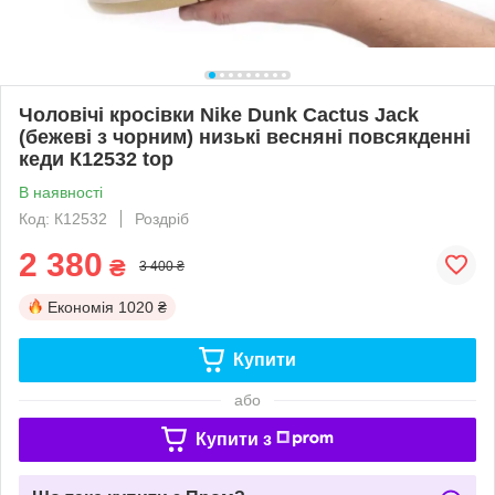
Чоловічі кросівки Nike Dunk Cactus Jack
(бежеві з чорним) низькі весняні повсякденні
кеди К12532 top
В наявності
Код: К12532
Роздріб
2 380
₴
3 400 ₴
Економія
1020 ₴
Купити
або
Купити з