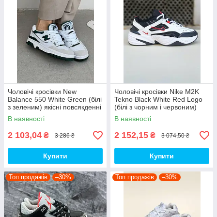
Чоловічі кросівки New
Чоловічі кросівки Nike M2K
Balance 550 White Green (білі
Tekno Black White Red Logo
з зеленим) якісні повсякденні
(білі з чорним і червоним)
кроси NB020 top
спортивні демі кроси PD7430
В наявності
В наявності
топ
2 103,04
2 152,15
₴
₴
3 286 ₴
3 074,50 ₴
Купити
Купити
Топ продажів
–30%
Топ продажів
–30%