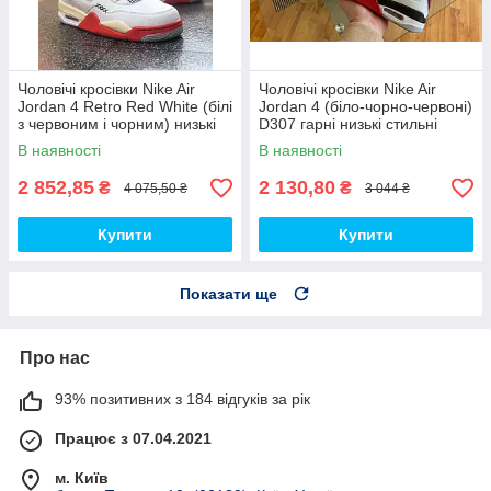
Чоловічі кросівки Nike Air
Чоловічі кросівки Nike Air
Jordan 4 Retro Red White (білі
Jordan 4 (біло-чорно-червоні)
з червоним і чорним) низькі
D307 гарні низькі стильні
демі кроси PD7361 топ
кроси топ
В наявності
В наявності
2 852,85
2 130,80
₴
₴
4 075,50 ₴
3 044 ₴
Купити
Купити
Показати ще
Про нас
93% позитивних з 184 відгуків за рік
Працює з 07.04.2021
м. Київ