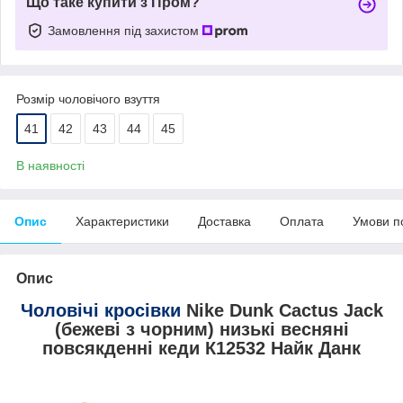
Що таке купити з Пром?
Замовлення під захистом
Розмір чоловічого взуття
41
42
43
44
45
В наявності
Опис
Характеристики
Доставка
Оплата
Умови п
Опис
Чоловічі кросівки
Nike Dunk Cactus Jack
(бежеві з чорним) низькі весняні
повсякденні кеди К12532 Найк Данк