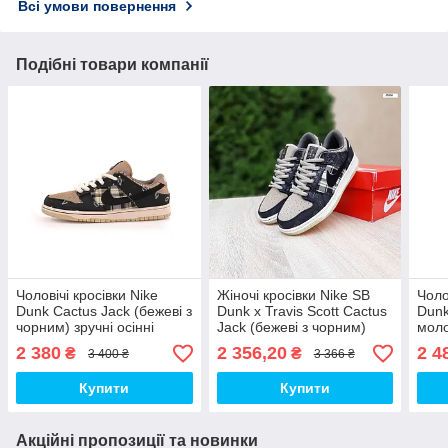
Всі умови повернення
Подібні товари компанії
Чоловічі кросівки Nike
Жіночі кросівки Nike SB
Чоло
Dunk Cactus Jack (бежеві з
Dunk x Travis Scott Cactus
Dunk
чорним) зручні осінні
Jack (бежеві з чорним)
моло
стильні кеди К12532 топ
модні кеди О20834 топ
кеди
2 380
2 356,20
2 4
₴
₴
3 400 ₴
3 366 ₴
Купити
Купити
Акційні пропозиції та новинки