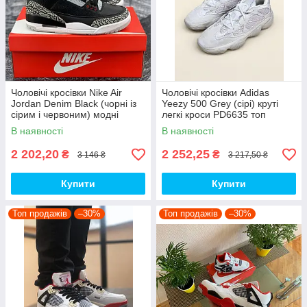
Чоловічі кросівки Nike Air
Чоловічі кросівки Adidas
Jordan Denim Black (чорні із
Yeezy 500 Grey (сірі) круті
сірим і червоним) модні
легкі кроси PD6635 топ
демісезонні кроси PD7043
В наявності
В наявності
топ
2 202,20
2 252,25
₴
₴
3 146 ₴
3 217,50 ₴
Купити
Купити
Топ продажів
–30%
Топ продажів
–30%