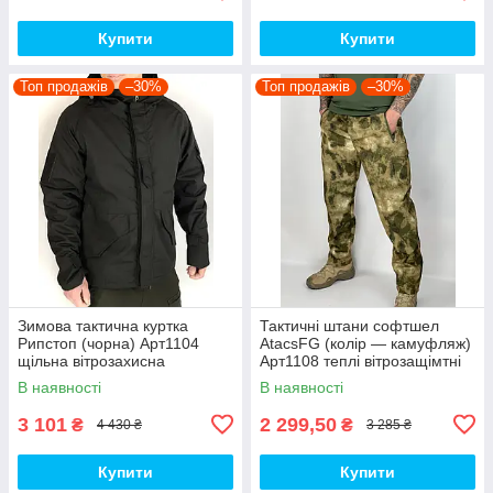
Купити
Купити
Топ продажів
–30%
Топ продажів
–30%
Зимова тактична куртка
Тактичні штани софтшел
Рипстоп (чорна) Арт1104
AtacsFG (колір — камуфляж)
щільна вітрозахисна
Арт1108 теплі вітрозащімтні
водовідштовхувальна топ
водовідштовхувальні на флісі
В наявності
В наявності
топ
3 101
2 299,50
₴
₴
4 430 ₴
3 285 ₴
Купити
Купити