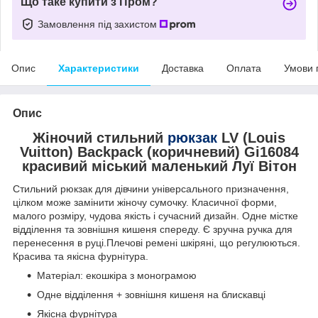
Що таке купити з Пром?
Замовлення під захистом
Опис
Характеристики
Доставка
Оплата
Умови 
Опис
Жіночий стильний
рюкзак
LV (Louis
Vuitton) Backpack (коричневий) Gi16084
красивий міський маленький
Луї Вітон
Стильний рюкзак для дівчини універсального призначення,
цілком може замінити жіночу сумочку. Класичної форми,
малого розміру, чудова якість і сучасний дизайн. Одне містке
відділення та зовнішня кишеня спереду. Є зручна ручка для
перенесення в руці.Плечові ремені шкіряні, що регулюються.
Красива та якісна фурнітура.
Матеріал: екошкіра з монограмою
Одне відділення + зовнішня кишеня на блискавці
Якісна фурнітура