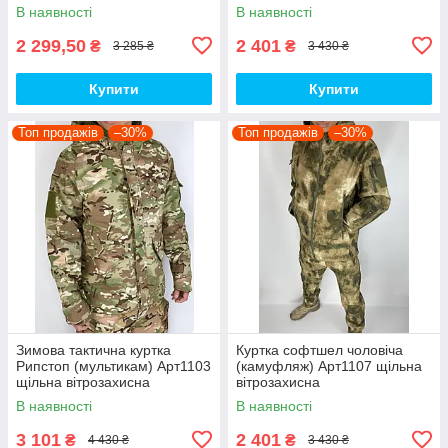
водовідштовхувальні на флісі
водовідштовхувальна на
В наявності
В наявності
топ
флісі топ
2 299,50
2 401
₴
₴
3 285 ₴
3 430 ₴
Купити
Купити
Топ продажів
–30%
Топ продажів
–30%
Зимова тактична куртка
Куртка софтшел чоловіча
Рипстоп (мультикам) Арт1103
(камуфляж) Арт1107 щільна
щільна вітрозахисна
вітрозахисна
водовідштовхувальна топ
водовідштовхувальна на
В наявності
В наявності
флісі топ
3 101
2 401
₴
₴
4 430 ₴
3 430 ₴