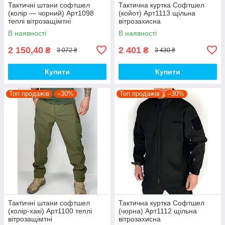
Тактичні штани софтшел
Тактична куртка Софтшел
(колір — чорний) Арт1098
(койот) Арт1113 щільна
теплі вітрозащімтні
вітрозахисна
водовідштовхувальні на флісі
водовідштовхувальна на
В наявності
В наявності
топ
флісі топ
2 150,40
2 401
₴
₴
3 072 ₴
3 430 ₴
Купити
Купити
Топ продажів
–30%
Топ продажів
–30%
Тактичні штани софтшел
Тактична куртка Софтшел
(колір-хакі) Арт1100 теплі
(чорна) Арт1112 щільна
вітрозащімтні
вітрозахисна