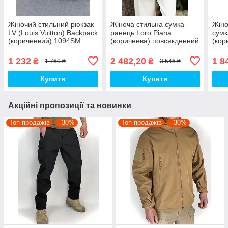
Жіночий стильний рюкзак
Жіноча стильна сумка-
Жіно
LV (Louis Vuitton) Backpack
ранець Loro Piana
сумк
(коричневий) 1094SM
(коричнева) повсякденний
(кор
гарний місткий Луї Вітон
рюкзак art0332 топ
стил
top
1 232
2 482,20
1 8
₴
₴
1 760 ₴
3 546 ₴
Купити
Купити
Акційні пропозиції та новинки
Топ продажів
–30%
Топ продажів
–30%