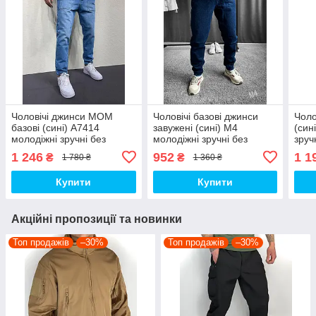
Чоловічі джинси МОМ
Чоловічі базові джинси
Чоло
базові (сині) А7414
завужені (сині) M4
(син
молодіжні зручні без
молодіжні зручні без
зруч
принтів і потертостей
принтів і потертостей
поте
1 246
952
1 1
₴
₴
1 780 ₴
1 360 ₴
повсякденні top
повсякденні для хлопця
повс
top
top
Купити
Купити
Акційні пропозиції та новинки
Топ продажів
–30%
Топ продажів
–30%