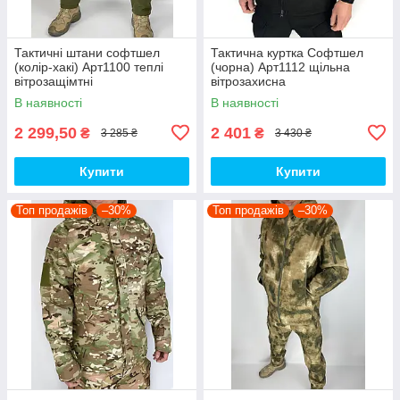
Тактичні штани софтшел
Тактична куртка Софтшел
(колір-хакі) Арт1100 теплі
(чорна) Арт1112 щільна
вітрозащімтні
вітрозахисна
водовідштовхувальні на флісі
водовідштовхувальна на
В наявності
В наявності
топ
флісі топ
2 299,50
2 401
₴
₴
3 285 ₴
3 430 ₴
Купити
Купити
Топ продажів
–30%
Топ продажів
–30%