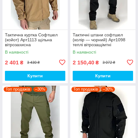
Тактична куртка Софтшел
Тактичні штани софтшел
(койот) Арт1113 щільна
(колір — чорний) Арт1098
вітрозахисна
теплі вітрозащімтні
водовідштовхувальна на
водовідштовхувальні на флісі
В наявності
В наявності
флісі топ
топ
2 401
2 150,40
₴
₴
3 430 ₴
3 072 ₴
Купити
Купити
Топ продажів
–30%
Топ продажів
–30%