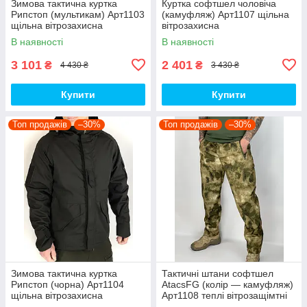
Зимова тактична куртка
Куртка софтшел чоловіча
Рипстоп (мультикам) Арт1103
(камуфляж) Арт1107 щільна
щільна вітрозахисна
вітрозахисна
водовідштовхувальна топ
водовідштовхувальна на
В наявності
В наявності
флісі топ
3 101
2 401
₴
₴
4 430 ₴
3 430 ₴
Купити
Купити
Топ продажів
–30%
Топ продажів
–30%
Зимова тактична куртка
Тактичні штани софтшел
Рипстоп (чорна) Арт1104
AtacsFG (колір — камуфляж)
щільна вітрозахисна
Арт1108 теплі вітрозащімтні
водовідштовхувальна топ
водовідштовхувальні на флісі