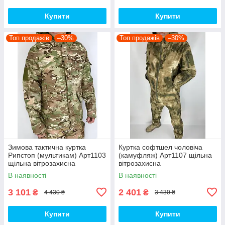
Купити
Купити
Топ продажів
–30%
Топ продажів
–30%
Зимова тактична куртка
Куртка софтшел чоловіча
Рипстоп (мультикам) Арт1103
(камуфляж) Арт1107 щільна
щільна вітрозахисна
вітрозахисна
водовідштовхувальна топ
водовідштовхувальна на
В наявності
В наявності
флісі топ
3 101
2 401
₴
₴
4 430 ₴
3 430 ₴
Купити
Купити