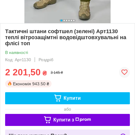
Тактичні штани софтшел (зелені) Арт1130
теплі вітрозащімтні водовідштовхувальні на
флісі топ
В наявності
Код: Арт1130
Роздріб
2 201,50
₴
3 145 ₴
Економія
943.50 ₴
Купити
або
Купити з