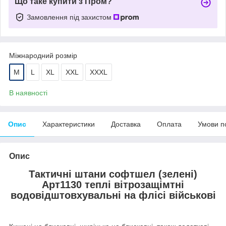
Що таке купити з Пром?
Замовлення під захистом
Міжнародний розмір
M
L
XL
XXL
XXXL
В наявності
Опис
Характеристики
Доставка
Оплата
Умови п
Опис
Тактичні штани софтшел (зелені)
Арт1130 теплі вітрозащімтні
водовідштовхувальні на флісі військові