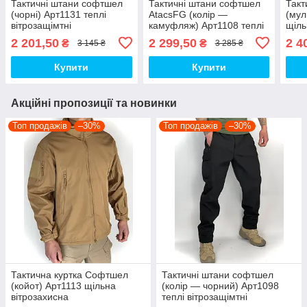
Тактичні штани софтшел
Тактичні штани софтшел
Такт
(чорні) Арт1131 теплі
AtacsFG (колір —
(мул
вітрозащімтні
камуфляж) Арт1108 теплі
щіль
водовідштовхувальні на
вітрозащімтні
водо
2 201,50
2 299,50
2 4
₴
₴
3 145 ₴
3 285 ₴
флісі топ
водовідштовхувальні на
фліс
флісі топ
Купити
Купити
Акційні пропозиції та новинки
Топ продажів
–30%
Топ продажів
–30%
Тактична куртка Софтшел
Тактичні штани софтшел
(койот) Арт1113 щільна
(колір — чорний) Арт1098
вітрозахисна
теплі вітрозащімтні