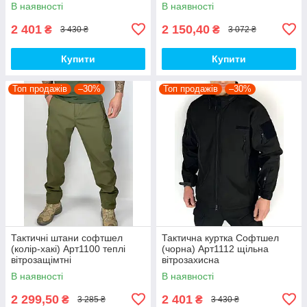
водовідштовхувальна на
водовідштовхувальні на флісі
В наявності
В наявності
флісі топ
топ
2 401
2 150,40
₴
₴
3 430 ₴
3 072 ₴
Купити
Купити
Топ продажів
–30%
Топ продажів
–30%
Тактичні штани софтшел
Тактична куртка Софтшел
(колір-хакі) Арт1100 теплі
(чорна) Арт1112 щільна
вітрозащімтні
вітрозахисна
водовідштовхувальні на флісі
водовідштовхувальна на
В наявності
В наявності
топ
флісі топ
2 299,50
2 401
₴
₴
3 285 ₴
3 430 ₴