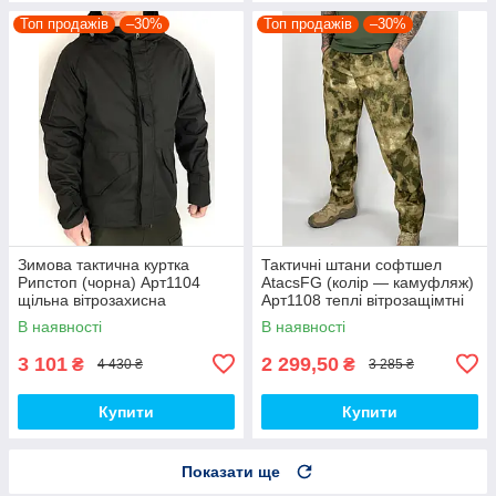
Топ продажів
–30%
Топ продажів
–30%
Зимова тактична куртка
Тактичні штани софтшел
Рипстоп (чорна) Арт1104
AtacsFG (колір — камуфляж)
щільна вітрозахисна
Арт1108 теплі вітрозащімтні
водовідштовхувальна топ
водовідштовхувальні на флісі
В наявності
В наявності
топ
3 101
2 299,50
₴
₴
4 430 ₴
3 285 ₴
Купити
Купити
Показати ще