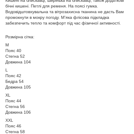
Кишені на блискавці, ширінька на блискавці, також додаткові
бічні кишені. Петлі для ременя. На поясі гумка.
Водовідштовхувальна та вітрозахисна тканина не дасть Вам
промокнути в мокру погоду. М'яка флісова підкладка
забезпечить тепло та комфорт під час фізичної активності.
Розмірна сітка:
М
Пояс 40
Стегна 52
Довжина 104
L
Пояс 42
Бедра 54
Довжина 105
XL
Пояс 44
Стегна 56
Довжина 106
XXL
Пояс 46
Стегна 58