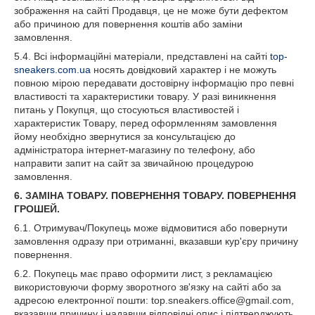
зображення на сайті Продавця, це не може бути дефектом
або причиною для повернення коштів або заміни
замовлення.
5.4. Всі інформаційні матеріали, представлені на сайті
top-
sneakers.com.ua
носять довідковий характер і не можуть
повною мірою передавати достовірну інформацію про певні
властивості та характеристики товару. У разі виникнення
питань у Покупця, що стосуються властивостей і
характеристик Товару, перед оформленням замовлення
йому необхідно звернутися за консультацією до
адміністратора інтернет-магазину по телефону, або
направити запит на сайт за звичайною процедурою
замовлення.
6. ЗАМІНА ТОВАРУ. ПОВЕРНЕННЯ ТОВАРУ. ПОВЕРНЕННЯ
ГРОШЕЙ.
6.1. Отримувач/Покупець може відмовитися або повернути
замовлення одразу при отриманні, вказавши кур'єру причину
повернення.
6.2. Покупець має право оформити лист, з рекламацією
використовуючи форму зворотного зв'язку на сайті або за
адресою електронної пошти: top.sneakers.office@gmail.com,
вказавши причину і надавши відповідні опис і підтверджують