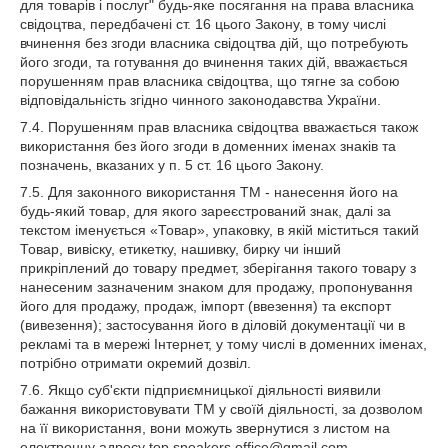
для товарів і послуг" будь-яке посягання на права власника
свідоцтва, передбачені ст. 16 цього Закону, в тому числі
вчинення без згоди власника свідоцтва дій, що потребують
його згоди, та готування до вчинення таких дій, вважається
порушенням прав власника свідоцтва, що тягне за собою
відповідальність згідно чинного законодавства України.
7.4. Порушенням прав власника свідоцтва вважається також
використання без його згоди в доменних іменах знаків та
позначень, вказаних у п. 5 ст. 16 цього Закону.
7.5. Для законного використання ТМ - нанесення його на
будь-який товар, для якого зареєстрований знак, далі за
текстом іменується «Товар», упаковку, в якій міститься такий
Товар, вивіску, етикетку, нашивку, бирку чи інший
прикріплений до товару предмет, зберігання такого товару з
нанесеним зазначеним знаком для продажу, пропонування
його для продажу, продаж, імпорт (ввезення) та експорт
(вивезення); застосування його в діловій документації чи в
рекламі та в мережі Інтернет, у тому числі в доменних іменах,
потрібно отримати окремий дозвіл.
7.6. Якщо суб'єкти підприємницької діяльності виявили
бажання використовувати ТМ у своїй діяльності, за дозволом
на її використання, вони можуть звернутися з листом на
електронну адресу top.sneakers.office@gmail.com.