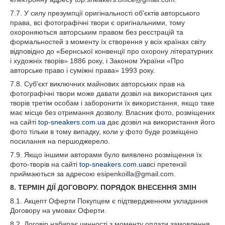
7.7. У силу презумпції оригінальності об'єктів авторського
права, всі фотографічні твори є оригінальними, тому
охороняються авторським правом без реєстрацій та
формальностей з моменту їх створення у всіх країнах світу
відповідно до «Бернської конвенції про охорону літературних
і художніх творів» 1886 року, і Законом України «Про
авторське право і суміжні права» 1993 року.
7.8. Суб'єкт виключних майнових авторських прав на
фотографічні твори може давати дозвіл на використання цих
творів третім особам і заборонити їх використання, якщо таке
має місце без отримання дозволу. Власник фото, розміщених
на сайті
top-sneakers.com.ua
дає дозвіл на використання його
фото тільки в тому випадку, коли у фото буде розміщено
посилання на першоджерело.
7.9. Якщо іншими авторами було виявлено розміщення їх
фото-творів на сайті
top-sneakers.com.ua
всі претензії
приймаються за адресою esipenkoilla@gmail.com.
8. ТЕРМІН ДІЇ ДОГОВОРУ. ПОРЯДОК ВНЕСЕННЯ ЗМІН
8.1. Акцепт Оферти Покупцем є підтвердженням укладання
Договору на умовах Оферти.
8.2. Договір набирає чинності з моменту оплати замовлення