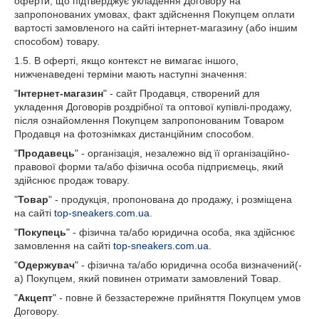
оферти, що підтверджує укладення Договору на
запропонованих умовах, факт здійснення Покупцем оплати
вартості замовленого на сайті інтернет-магазину (або іншим
способом) товару.
1.5. В оферті, якщо контекст не вимагає іншого,
нижченаведені терміни мають наступні значення:
"
Інтернет-магазин
" - сайт Продавця, створений для
укладення Договорів роздрібної та оптової купівлі-продажу,
після ознайомлення Покупцем запропонованим Товаром
Продавця на фотознімках дистанційним способом.
"
Продавець
" - організація, незалежно від її організаційно-
правової форми та/або фізична особа підприємець, який
здійснює продаж товару.
"
Товар
" - продукція, пропонована до продажу, і розміщена
на сайті
top-sneakers.com.ua
.
"
Покупець
" - фізична та/або юридична особа, яка здійснює
замовлення на сайті
top-sneakers.com.ua
.
"
Одержувач
" - фізична та/або юридична особа визначений(-
а) Покупцем, який повинен отримати замовлений Товар.
"
Акцепт
" - повне й беззастережне прийняття Покупцем умов
Договору.