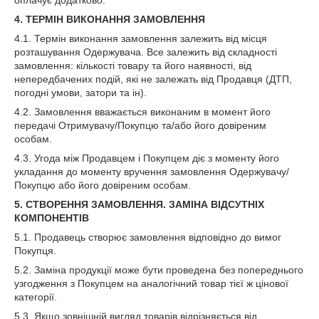
оплачує додатково.
4. ТЕРМІН ВИКОНАННЯ ЗАМОВЛЕННЯ
4.1. Термін виконання замовлення залежить від місця
розташування Одержувача. Все залежить від складності
замовлення: кількості товару та його наявності, від
непередбачених подій, які не залежать від Продавця (ДТП,
погодні умови, затори та ін).
4.2. Замовлення вважається виконаним в момент його
передачі Отримувачу/Покупцю та/або його довіреним
особам.
4.3. Угода між Продавцем і Покупцем діє з моменту його
укладання до моменту вручення замовлення Одержувачу/
Покупцю або його довіреним особам.
5. СТВОРЕННЯ ЗАМОВЛЕННЯ. ЗАМІНА ВІДСУТНІХ
КОМПОНЕНТІВ
5.1. Продавець створює замовлення відповідно до вимог
Покупця.
5.2. Заміна продукції може бути проведена без попереднього
узгодження з Покупцем на аналогічний товар тієї ж цінової
категорії.
5.3. Якщо зовнішній вигляд товарів відрізняється від