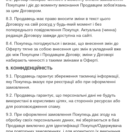
Покупцем і діє до моменту виконання Продавцем зобов'язань
за цим Договором.
8.3. Продавець має право вносити зміни в текст цього
Договору на свій розсуд у будь-який момент і без
попереднього повідомлення Покупця. Актуальна (чинна)
редакція Договору завжди доступна на сайті.
8.4. Покупець погоджується і визнає, що внесення змін до
Оферту тягне за собою внесення цих змін в укладений вже
діє між Покупцем і Продавцем Договір; зміни у Договорі
набирають чинності з такими змінами в Оферті.
9. КОНФІДЕНЦІЙНІСТЬ
9.1. Продавець гарантує збереження таємниці інформації,
яку Покупець вказує при реєстрації або при оформленні
замовлення.
9.2. Продавець гарантує, що персональні дані не будуть
використані в корисливих цілях, на сторонніх ресурсах або
для розповсюдження спаму.
9.3. При оформленні замовлення Покупець дає згоду на
обробку своїх персональних даних, які зберігаються в базі
Продавця виключно для ідентифікації Покупця/Одержувача
при повторних замовленнях, і для коректного їх виконання.